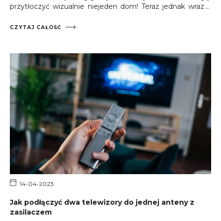
przytłoczyć wizualnie niejeden dom! Teraz jednak wraz z
rozwojem technologii anteny satelitarne robią się coraz
mniejsze — ale
czy rozmiar talerza ma znaczenie?
CZYTAJ CAŁOŚĆ
Jasne, że tak.
14-04-2023
Jak podłączyć dwa telewizory do jednej anteny z
zasilaczem