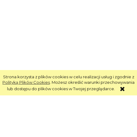
Strona korzysta z plików cookies w celu realizacji usług i zgodnie z
Polityką Plików Cookies
. Możesz określić warunki przechowywania
lub dostępu do plików cookies w Twojej przeglądarce.
Informacje