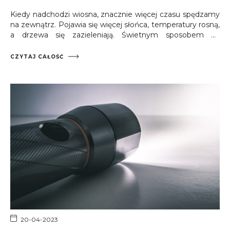
Kiedy nadchodzi wiosna, znacznie więcej czasu spędzamy
na zewnątrz. Pojawia się więcej słońca, temperatury rosną,
a drzewa się zazieleniają. Świetnym sposobem na
odpoczynek wśród przyrody są nie tylko spacery na
świeżym powietrzu, ale również relaksowanie się na
CZYTAJ CAŁOŚĆ
słonecznym, wypełnionym roślinami balkonie. Warto
zastanowić się nad tym, jak urządzić stylowy balkon w
bloku, aby stał się przytulnym miejscem zgromadzeń
domowników w ciepłe dni.
20-04-2023