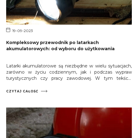
19-09-2023
Kompleksowy przewodnik po latarkach
akumulatorowych: od wyboru do użytkowania
Latarki akumulatorowe są niezbędne w wielu sytuacjach,
zarówno w życiu codziennym, jak i podczas wypraw
turystycznych czy pracy zawodowej. W tym tekście
omówimy kluczowe kwestie dotyczące wyboru i
korzystania z latarki akumulatorowej.
CZYTAJ CAŁOŚĆ