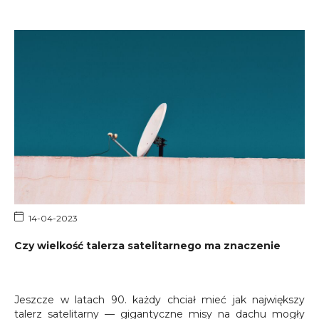
przewidzieli amerykańscy wynalazcy tej metody
odbioru.
Możesz więc zadawać sobie pytanie, jak
zabezpieczyć antenę satelitarną przed wiatrem i innymi
kaprysami pogody w naszym pięknym kraju.
14-04-2023
Czy wielkość talerza satelitarnego ma znaczenie
Jeszcze w latach 90. każdy chciał mieć jak największy
talerz satelitarny — gigantyczne misy na dachu mogły