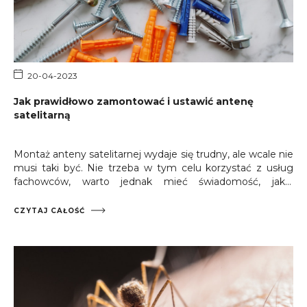
20-04-2023
Jak prawidłowo zamontować i ustawić antenę
satelitarną
Montaż anteny satelitarnej wydaje się trudny, ale wcale nie
musi taki być. Nie trzeba w tym celu korzystać z usług
fachowców, warto jednak mieć świadomość, jakie
działania trzeba podjąć, aby poradzić sobie z tym
samemu. Przeczytaj aby dowiedzieć się jak samodzielnie
CZYTAJ CAŁOŚĆ
zamontować antenę!