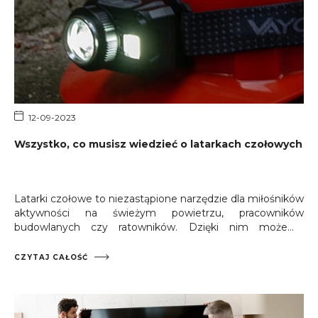
12-09-2023
Wszystko, co musisz wiedzieć o latarkach czołowych
Latarki czołowe to niezastąpione narzędzie dla miłośników
aktywności na świeżym powietrzu, pracowników
budowlanych czy ratowników. Dzięki nim możemy
oświetlić otoczenie, jednocześnie pozostawiając ręce
wolne do wykonywania różnych zadań. W tym artykule
CZYTAJ CAŁOŚĆ
dowiesz się, jakie cechy powinna mieć idealna latarka
czołowa oraz jak wybrać model najlepiej dopasowany do
Twoich potrzeb.