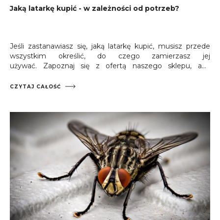
Jaką latarkę kupić - w zależności od potrzeb?
Jeśli zastanawiasz się, jaką latarkę kupić, musisz przede
wszystkim określić, do czego zamierzasz jej
używać. Zapoznaj się z ofertą naszego sklepu, aby
wyposażyć się w urządzenia, które sprawdzą się najlepiej w
Twoim przypadku. Na pewno znajdziesz ergonomicznie
CZYTAJ CAŁOŚĆ
zaprojektowane sprzęty, które spełnią wszystkie
pokładane w nich oczekiwania.