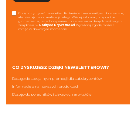
Chcę otrzymywać newsletter. Podanie adresu email jest dobrowolne,
ale niezbędne do realizacji usługi. Więcej informacji o sposobie
gromadzenia, przechowywania i przetwarzania danych osobowych
znajdziesz w
Polityce Prywatności
Wyrażoną zgodę możesz
cofnąć w dowolnym momencie.
CO ZYSKUJESZ DZIĘKI NEWSLETTEROWI?
Dostęp do specjalnych promocji dla subskrybentów
Informacje o najnowszych produktach
Dostęp do poradników i ciekawych artykułów