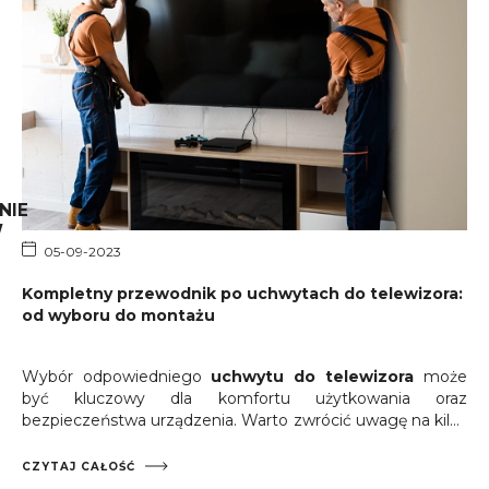
NIE
W
05-09-2023
Kompletny przewodnik po uchwytach do telewizora:
od wyboru do montażu
Wybór odpowiedniego
uchwytu do telewizora
może
być kluczowy dla komfortu użytkowania oraz
bezpieczeństwa urządzenia. Warto zwrócić uwagę na kilka
istotnych aspektów, takich jak rodzaj uchwytu, jego
kompatybilność z telewizorem oraz sposób montażu.
CZYTAJ CAŁOŚĆ