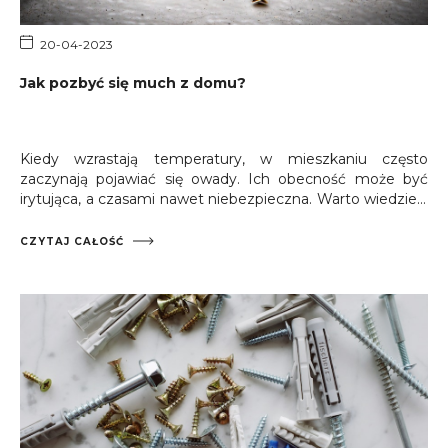
20-04-2023
Jak pozbyć się much z domu?
Kiedy wzrastają temperatury, w mieszkaniu często
zaczynają pojawiać się owady. Ich obecność może być
irytująca, a czasami nawet niebezpieczna. Warto wiedzieć,
jak pozbyć się much z domu, aby w razie potrzeby szybko
sobie z tym poradzić.
CZYTAJ CAŁOŚĆ