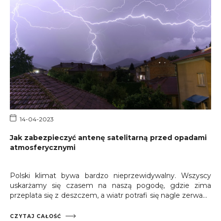
14-04-2023
Jak zabezpieczyć antenę satelitarną przed opadami
atmosferycznymi
Polski klimat bywa bardzo nieprzewidywalny. Wszyscy
uskarżamy się czasem na naszą pogodę, gdzie zima
przeplata się z deszczem, a wiatr potrafi się nagle zerwać…
ale w szczególności
miłośnicy telewizji satelitarnej
mogą czasami mieć problemy, których nie
CZYTAJ CAŁOŚĆ