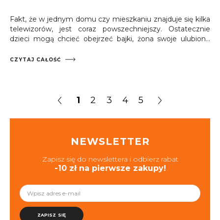
Fakt, że w jednym domu czy mieszkaniu znajduje się kilka
telewizorów, jest coraz powszechniejszy. Ostatecznie
dzieci mogą chcieć obejrzeć bajki, żona swoje ulubione
seriale i show, a mąż mecz.
Takie rozwiązanie
nazywamy czasem multiroom.
O ile mamy kilka anten
CZYTAJ CAŁOŚĆ
naziemnych lub telewizję internetową, nie jest to
problemem, ale gdy korzystamy z anteny satelitarnej,
sprawy mogą się skomplikować.
1
2
3
4
5
NEWSLETTER
Zapisz się do newslettera i odbierz rabat
-10 zł na pierwsze zakupy!
ZAPISZ SIĘ