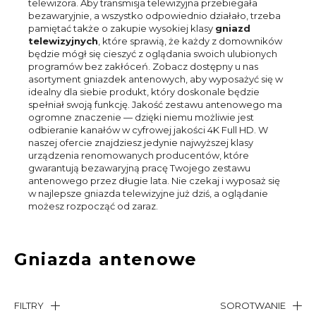
telewizora. Aby transmisja telewizyjna przebiegała
bezawaryjnie, a wszystko odpowiednio działało, trzeba
pamiętać także o zakupie wysokiej klasy
gniazd
telewizyjnych
, które sprawią, że każdy z domowników
będzie mógł się cieszyć z oglądania swoich ulubionych
programów bez zakłóceń. Zobacz dostępny u nas
asortyment gniazdek antenowych, aby wyposażyć się w
idealny dla siebie produkt, który doskonale będzie
spełniał swoją funkcję. Jakość zestawu antenowego ma
ogromne znaczenie — dzięki niemu możliwie jest
odbieranie kanałów w cyfrowej jakości 4K Full HD. W
naszej ofercie znajdziesz jedynie najwyższej klasy
urządzenia renomowanych producentów, które
gwarantują bezawaryjną pracę Twojego zestawu
antenowego przez długie lata. Nie czekaj i wyposaż się
w najlepsze gniazda telewizyjne już dziś, a oglądanie
możesz rozpocząć od zaraz.
Gniazda antenowe
FILTRY
SOROTWANIE