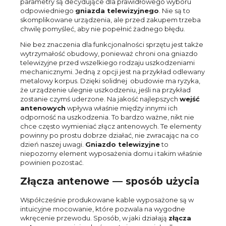
parametry są decydujące dla prawidłowego wyboru
odpowiedniego
gniazda telewizyjnego
. Nie są to
skomplikowane urządzenia, ale przed zakupem trzeba
chwilę pomyśleć, aby nie popełnić żadnego błędu.
Nie bez znaczenia dla funkcjonalności sprzętu jest także
wytrzymałość obudowy, ponieważ chroni ona gniazdo
telewizyjne przed wszelkiego rodzaju uszkodzeniami
mechanicznymi. Jedną z opcji jest na przykład odlewany
metalowy korpus. Dzięki solidnej obudowie ma ryzyka,
że urządzenie ulegnie uszkodzeniu, jeśli na przykład
zostanie czymś uderzone. Na jakość najlepszych
wejść
antenowych
wpływa właśnie między innymi ich
odporność na uszkodzenia. To bardzo ważne, nikt nie
chce często wymieniać złącz antenowych. Te elementy
powinny po prostu dobrze działać, nie zwracając na co
dzień naszej uwagi.
Gniazdo telewizyjne
to
niepozorny element wyposażenia domu i takim właśnie
powinien pozostać.
Złącza antenowe — sposób użycia
Współcześnie produkowane kable wyposażone są w
intuicyjne mocowanie, które pozwala na wygodne
wkręcenie przewodu. Sposób, w jaki działają
złącza