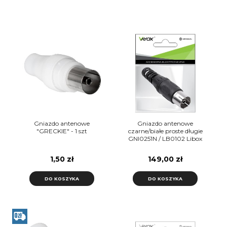
Gniazdo antenowe
Gniazdo antenowe
"GRECKIE" - 1 szt
czarne/białe proste długie
GNI0251N / LB0102 Libox
Vayox PAK. - 100szt.
1,50 zł
149,00 zł
DO KOSZYKA
DO KOSZYKA