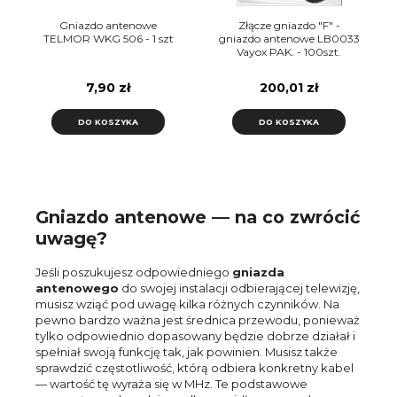
Gniazdo antenowe
Złącze gniazdo "F" -
TELMOR WKG 506 - 1 szt
gniazdo antenowe LB0033
Vayox PAK. - 100szt.
7,90 zł
200,01 zł
DO KOSZYKA
DO KOSZYKA
Gniazdo antenowe — na co zwrócić
uwagę?
Jeśli poszukujesz odpowiedniego
gniazda
antenowego
do swojej instalacji odbierającej telewizję,
musisz wziąć pod uwagę kilka różnych czynników. Na
pewno bardzo ważna jest średnica przewodu, ponieważ
tylko odpowiednio dopasowany będzie dobrze działał i
spełniał swoją funkcję tak, jak powinien. Musisz także
sprawdzić częstotliwość, którą odbiera konkretny kabel
— wartość tę wyraża się w MHz. Te podstawowe