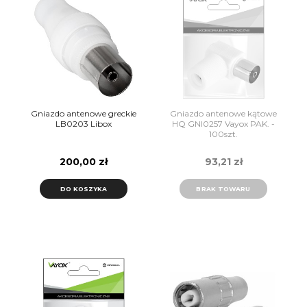
Gniazdo antenowe greckie
Gniazdo antenowe kątowe
LB0203 Libox
HQ GNI0257 Vayox PAK. -
100szt.
200,00 zł
93,21 zł
DO KOSZYKA
BRAK TOWARU