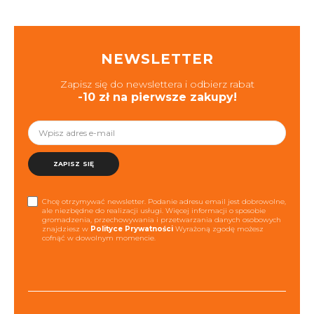
NEWSLETTER
Zapisz się do newslettera i odbierz rabat
-10 zł na pierwsze zakupy!
ZAPISZ SIĘ
Chcę otrzymywać newsletter. Podanie adresu email jest dobrowolne,
ale niezbędne do realizacji usługi. Więcej informacji o sposobie
gromadzenia, przechowywania i przetwarzania danych osobowych
znajdziesz w
Polityce Prywatności
Wyrażoną zgodę możesz
cofnąć w dowolnym momencie.