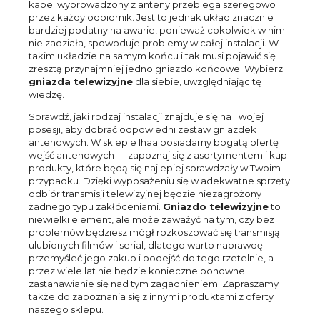
kabel wyprowadzony z anteny przebiega szeregowo
przez każdy odbiornik. Jest to jednak układ znacznie
bardziej podatny na awarie, ponieważ cokolwiek w nim
nie zadziała, spowoduje problemy w całej instalacji. W
takim układzie na samym końcu i tak musi pojawić się
zresztą przynajmniej jedno gniazdo końcowe. Wybierz
gniazda telewizyjne
dla siebie, uwzględniając tę
wiedzę.
Sprawdź, jaki rodzaj instalacji znajduje się na Twojej
posesji, aby dobrać odpowiedni zestaw gniazdek
antenowych. W sklepie Ihaa posiadamy bogatą ofertę
wejść antenowych — zapoznaj się z asortymentem i kup
produkty, które będą się najlepiej sprawdzały w Twoim
przypadku. Dzięki wyposażeniu się w adekwatne sprzęty
odbiór transmisji telewizyjnej będzie niezagrożony
żadnego typu zakłóceniami.
Gniazdo telewizyjne
to
niewielki element, ale może zaważyć na tym, czy bez
problemów będziesz mógł rozkoszować się transmisją
ulubionych filmów i serial, dlatego warto naprawdę
przemyśleć jego zakup i podejść do tego rzetelnie, a
przez wiele lat nie będzie konieczne ponowne
zastanawianie się nad tym zagadnieniem. Zapraszamy
także do zapoznania się z innymi produktami z oferty
naszego sklepu.