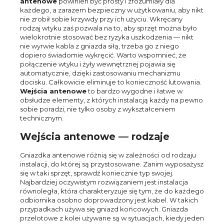
antenowe
powinien być prosty i zrozumiały dla
każdego, a zarazem bezpieczny w użytkowaniu, aby nikt
nie zrobił sobie krzywdy przy ich użyciu. Wkręcany
rodzaj wtyku zaś pozwala na to, aby sprzęt można było
wielokrotnie stosować bez ryzyka uszkodzenia — nikt
nie wyrwie kabla z gniazda siłą, trzeba go z niego
dopiero świadomie wykręcić. Warto wspomnieć, że
połączenie wtyku i żyły wewnętrznej pojawia się
automatycznie, dzięki zastosowaniu mechanizmu
docisku. Całkowicie eliminuje to konieczność lutowania.
Wejścia antenowe
to bardzo wygodne i łatwe w
obsłudze elementy, z których instalacją każdy na pewno
sobie poradzi, nie tylko osoby z wykształceniem
technicznym.
Wejścia antenowe — rodzaje
Gniazdka antenowe różnią się w zależności od rodzaju
instalacji, do której są przystosowane. Zanim wyposażysz
się w taki sprzęt, sprawdź koniecznie typ swojej.
Najbardziej oczywistym rozwiązaniem jest instalacja
równoległa, która charakteryzuje się tym, że do każdego
odbiornika osobno doprowadzony jest kabel. W takich
przypadkach używa się gniazd końcowych. Gniazda
przelotowe z kolei używane są w sytuacjach, kiedy jeden