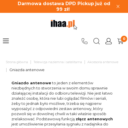
Darmowa dostawa DPD Pickup
już od
99
zł!
|
|
Strona główna
Telewizja naziemna i satelitarna
Akcesoria antenowe
|
Gniazda antenowe
Gniazdo antenowe
to jeden z elementów
niezbędnych to stworzenia w swoim domu sprawnie
działającej instalacji do odbioru telewizji. Nie jest łatwo
znaleźć osobę, która nie lubi oglądać filmów i seriali,
żeby to jednak było możliwe, trzeba się najpierw
wyposażyć z odpowiedni zestaw antenowy, który
pozwoli się w dowolnej chwili w taki właśnie sposób
zrelaksować. Podstawową funkcją
złącz antenowych
jest umożliwienie przesyłania sygnału z nadajnika do