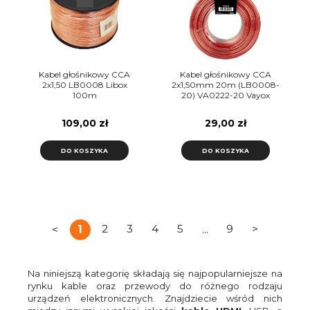
Kabel głośnikowy CCA
Kabel głośnikowy CCA
2x1,50 LB0008 Libox
2x1,50mm 20m (LB0008-
100m
20) VA0222-20 Vayox
109,00 zł
29,00 zł
DO KOSZYKA
DO KOSZYKA
<
1
2
3
4
5
...
9
>
Na niniejszą kategorię składają się najpopularniejsze na
rynku kable oraz przewody do różnego rodzaju
urządzeń elektronicznych. Znajdziecie wśród nich