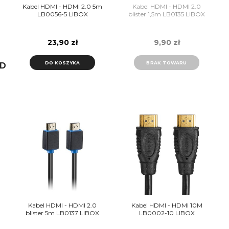
Kabel HDMI - HDMI 2.0 5m
Kabel HDMI - HDMI 2.0
LB0056-5 LIBOX
blister 1,5m LB0135 LIBOX
23,90 zł
9,90 zł
DO KOSZYKA
BRAK TOWARU
D
Kabel HDMI - HDMI 2.0
Kabel HDMI - HDMI 10M
blister 5m LB0137 LIBOX
LB0002-10 LIBOX