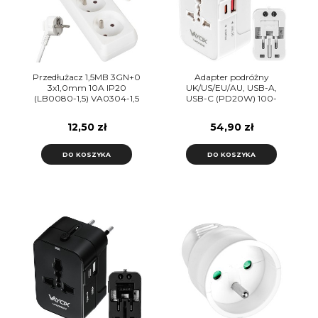
Przedłużacz 1,5MB 3GN+0
Adapter podróżny
3x1,0mm 10A IP20
UK/US/EU/AU, USB-A,
(LB0080-1,5) VA0304-1,5
USB-C (PD20W) 100-
Vayox
240Vac 6A, 1500W
VA0408 Vayox
12,50 zł
54,90 zł
DO KOSZYKA
DO KOSZYKA