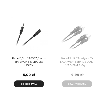
Kabel 1,5m JACK 3,5 wt.-
Kabel 2x RCA wtyk - 2x
gn.JACK 3,5 LB0120
RCA wtyk 1,5m (LB0019)
LIBOX
VA0159-1,5 Vayox
5,00 zł
9,99 zł
DO KOSZYKA
BRAK TOWARU