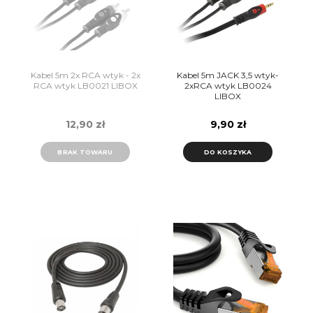
Kabel 5m 2x RCA wtyk - 2x
Kabel 5m JACK 3,5 wtyk-
RCA wtyk LB0021 LIBOX
2xRCA wtyk LB0024
LIBOX
12,90 zł
9,90 zł
BRAK TOWARU
DO KOSZYKA