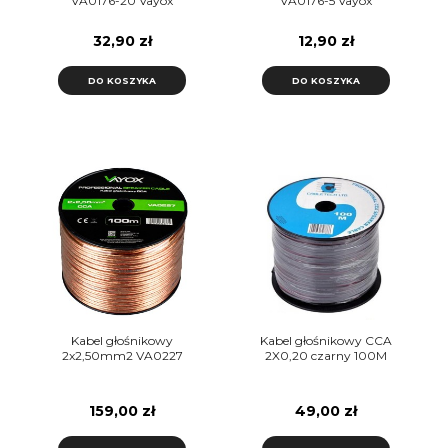
VA0176-20 Vayox
VA0176-5 Vayox
32,90 zł
12,90 zł
DO KOSZYKA
DO KOSZYKA
Kabel głośnikowy
Kabel głośnikowy CCA
2x2,50mm2 VA0227
2X0,20 czarny 100M
159,00 zł
49,00 zł