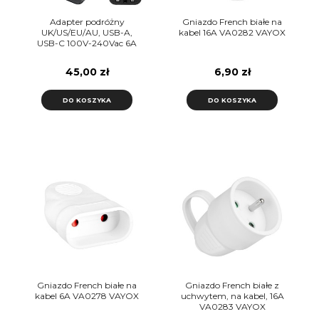
Adapter podróżny
Gniazdo French białe na
UK/US/EU/AU, USB-A,
kabel 16A VA0282 VAYOX
USB-C 100V-240Vac 6A
1500W czarny VA0407
Vayox
45,00 zł
6,90 zł
DO KOSZYKA
DO KOSZYKA
Gniazdo French białe na
Gniazdo French białe z
kabel 6A VA0278 VAYOX
uchwytem, na kabel, 16A
VA0283 VAYOX