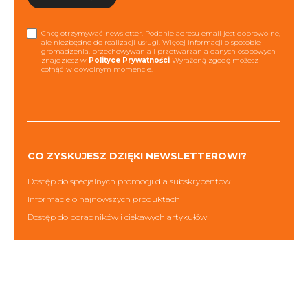
Chcę otrzymywać newsletter. Podanie adresu email jest dobrowolne,
ale niezbędne do realizacji usługi. Więcej informacji o sposobie
gromadzenia, przechowywania i przetwarzania danych osobowych
znajdziesz w
Polityce Prywatności
Wyrażoną zgodę możesz
cofnąć w dowolnym momencie.
CO ZYSKUJESZ DZIĘKI NEWSLETTEROWI?
Dostęp do specjalnych promocji dla subskrybentów
Informacje o najnowszych produktach
Dostęp do poradników i ciekawych artykułów