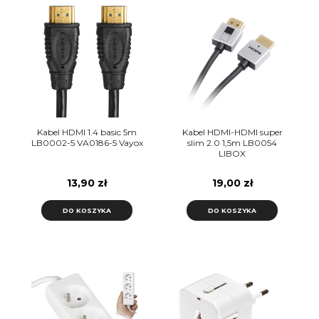
Kabel HDMI 1.4 basic 5m
Kabel HDMI-HDMI super
LB0002-5 VA0186-5 Vayox
slim 2.0 1,5m LB0054
LIBOX
13,90 zł
19,00 zł
DO KOSZYKA
DO KOSZYKA