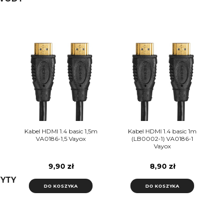
Kabel HDMI 1.4 basic 1,5m
Kabel HDMI 1.4 basic 1m
VA0186-1,5 Vayox
(LB0002-1) VA0186-1
Vayox
9,90 zł
8,90 zł
YTY
DO KOSZYKA
DO KOSZYKA