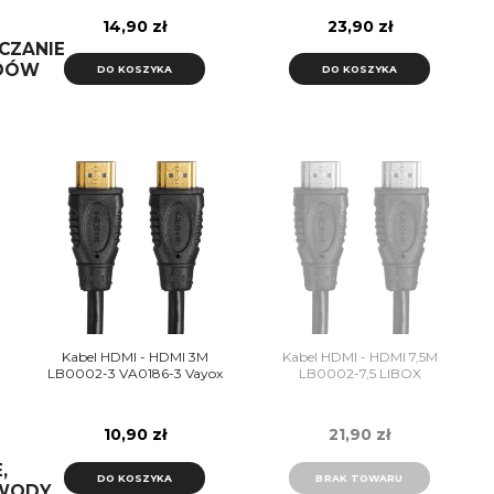
14,90 zł
23,90 zł
CZANIE
DÓW
DO KOSZYKA
DO KOSZYKA
Kabel HDMI - HDMI 3M
Kabel HDMI - HDMI 7,5M
LB0002-3 VA0186-3 Vayox
LB0002-7,5 LIBOX
10,90 zł
21,90 zł
,
DO KOSZYKA
BRAK TOWARU
WODY