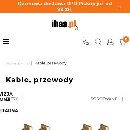
Darmowa dostawa DPD Pickup
już od
99
zł!
|
Kable, przewody
Strona główna
Kable, przewody
WIZJA
FILTRY
SOROTWANIE
EMNA
LITARNA