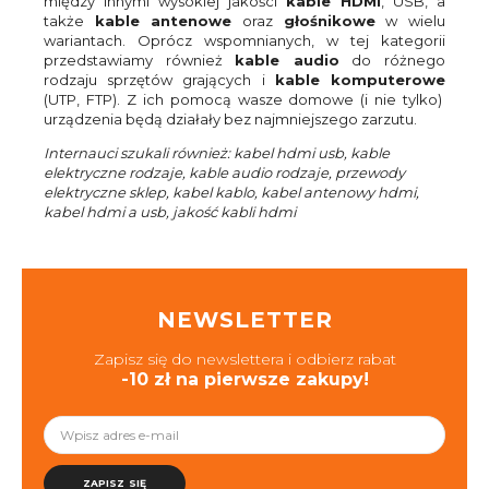
między innymi wysokiej jakości
kable HDMI
, USB, a
także
kable antenowe
oraz
głośnikowe
w wielu
wariantach. Oprócz wspomnianych, w tej kategorii
przedstawiamy również
kable audio
do różnego
rodzaju sprzętów grających i
kable komputerowe
(UTP, FTP). Z ich pomocą wasze domowe (i nie tylko)
urządzenia będą działały bez najmniejszego zarzutu.
Internauci szukali również: kabel hdmi usb, kable
elektryczne rodzaje, kable audio rodzaje, przewody
elektryczne sklep, kabel kablo, kabel antenowy hdmi,
kabel hdmi a usb, jakość kabli hdmi
NEWSLETTER
Zapisz się do newslettera i odbierz rabat
-10 zł na pierwsze zakupy!
ZAPISZ SIĘ