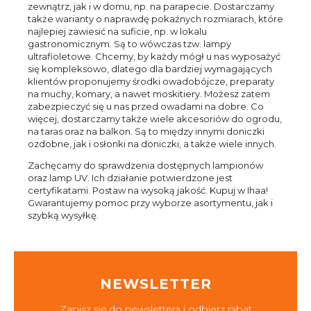
zewnątrz, jak i w domu, np. na parapecie. Dostarczamy
także warianty o naprawdę pokaźnych rozmiarach, które
najlepiej zawiesić na suficie, np. w lokalu
gastronomicznym. Są to wówczas tzw. lampy
ultrafioletowe. Chcemy, by każdy mógł u nas wyposażyć
się kompleksowo, dlatego dla bardziej wymagających
klientów proponujemy środki owadobójcze, preparaty
na muchy, komary, a nawet moskitiery. Możesz zatem
zabezpieczyć się u nas przed owadami na dobre. Co
więcej, dostarczamy także wiele akcesoriów do ogrodu,
na taras oraz na balkon. Są to między innymi doniczki
ozdobne, jak i osłonki na doniczki, a także wiele innych.
Zachęcamy do sprawdzenia dostępnych lampionów
oraz lamp UV. Ich działanie potwierdzone jest
certyfikatami. Postaw na wysoką jakość. Kupuj w Ihaa!
Gwarantujemy pomoc przy wyborze asortymentu, jak i
szybką wysyłkę.
NEWSLETTER
Zapisz się do newslettera i odbierz rabat