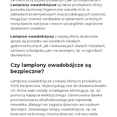
zarówno przy użytku prywatnym, jak i profesjonalnym.
Lampiony owadobójcze
są także produktem, który
pozwala zachować higieniczne warunki m.in. w
zakładach przemysłowych oraz produkujących żywność.
Mogą być również niezbędne w szklarniach, w których
rosną świeże warzywa i owoce szczególnie zagrożone
działaniem owadów.
Lampion owadobójczy
z naszej oferty doskonale
spisze się ponadto we wszelkich lokalach
gastronomicznych, jak i restauracjach, barach i hotelach,
zarówno w budynku, jak i na zewnątrz, np. w ogrodach
dla klientów.
Czy lampiony owadobójcze są
bezpieczne?
Lampiony owadobójcze z naszej oferty to produkty w
100% bezpieczne. Wykorzystują one do działania światło
UV, które wabi owady, a następnie eliminują je, np. za
pomocą napięcia elektrycznego. Generowana dawka
promieniowania ultrafioletowego jest naprawdę
niewielka, dlatego nie zagraża dzieciom ani osobom
dorosłym. Zestawiając
lampy owadobójcze
, np. ze
świecami na komary, można dostrzec od razu wiele