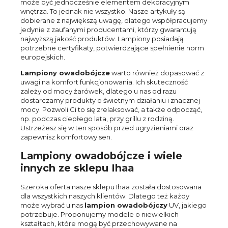
może być jednocześnie elementem dekoracyjnym
wnętrza. To jednak nie wszystko. Nasze artykuły są
dobierane z największą uwagę, dlatego współpracujemy
jedynie z zaufanymi producentami, którzy gwarantują
najwyższą jakość produktów. Lampiony posiadają
potrzebne certyfikaty, potwierdzające spełnienie norm
europejskich.
Lampiony owadobójcze
warto również dopasować z
uwagi na komfort funkcjonowania. Ich skuteczność
zależy od mocy żarówek, dlatego u nas od razu
dostarczamy produkty o świetnym działaniu i znacznej
mocy. Pozwoli Ci to się zrelaksować, a także odpocząć,
np. podczas ciepłego lata, przy grillu z rodziną.
Ustrzeżesz się w ten sposób przed ugryzieniami oraz
zapewnisz komfortowy sen.
Lampiony owadobójcze i wiele
innych ze sklepu Ihaa
Szeroka oferta nasze sklepu Ihaa została dostosowana
dla wszystkich naszych klientów. Dlatego też każdy
może wybrać u nas
lampion owadobójczy
UV, jakiego
potrzebuje. Proponujemy modele o niewielkich
kształtach, które mogą być przechowywane na