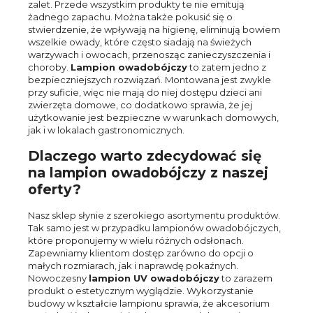
zalet. Przede wszystkim produkty te nie emitują
żadnego zapachu. Można także pokusić się o
stwierdzenie, że wpływają na higienę, eliminują bowiem
wszelkie owady, które często siadają na świeżych
warzywach i owocach, przenosząc zanieczyszczenia i
choroby.
Lampion owadobójczy
to zatem jedno z
bezpieczniejszych rozwiązań. Montowana jest zwykle
przy suficie, więc nie mają do niej dostępu dzieci ani
zwierzęta domowe, co dodatkowo sprawia, że jej
użytkowanie jest bezpieczne w warunkach domowych,
jak i w lokalach gastronomicznych.
Dlaczego warto zdecydować się
na lampion owadobójczy z naszej
oferty?
Nasz sklep słynie z szerokiego asortymentu produktów.
Tak samo jest w przypadku lampionów owadobójczych,
które proponujemy w wielu różnych odsłonach.
Zapewniamy klientom dostęp zarówno do opcji o
małych rozmiarach, jak i naprawdę pokaźnych.
Nowoczesny
lampion UV owadobójczy
to zarazem
produkt o estetycznym wyglądzie. Wykorzystanie
budowy w kształcie lampionu sprawia, że akcesorium