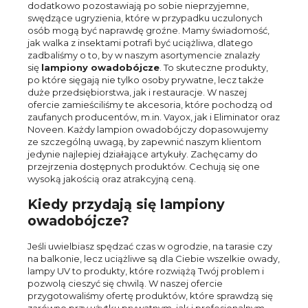
dodatkowo pozostawiają po sobie nieprzyjemne,
swędzące ugryzienia, które w przypadku uczulonych
osób mogą być naprawdę groźne. Mamy świadomość,
jak walka z insektami potrafi być uciążliwa, dlatego
zadbaliśmy o to, by w naszym asortymencie znalazły
się
lampiony owadobójcze
. To skuteczne produkty,
po które sięgają nie tylko osoby prywatne, lecz także
duże przedsiębiorstwa, jak i restauracje. W naszej
ofercie zamieściliśmy te akcesoria, które pochodzą od
zaufanych producentów, m.in. Vayox, jak i Eliminator oraz
Noveen. Każdy lampion owadobójczy dopasowujemy
ze szczególną uwagą, by zapewnić naszym klientom
jedynie najlepiej działające artykuły. Zachęcamy do
przejrzenia dostępnych produktów. Cechują się one
wysoką jakością oraz atrakcyjną ceną.
Kiedy przydają się lampiony
owadobójcze?
Jeśli uwielbiasz spędzać czas w ogrodzie, na tarasie czy
na balkonie, lecz uciążliwe są dla Ciebie wszelkie owady,
lampy UV
to produkty, które rozwiążą Twój problem i
pozwolą cieszyć się chwilą. W naszej ofercie
przygotowaliśmy ofertę produktów, które sprawdzą się