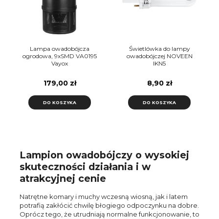
Lampa owadobójcza
Świetlówka do lampy
ogrodowa, 9xSMD VA0195
owadobójczej NOVEEN
Vayox
IKN5
179,00 zł
8,90 zł
DO KOSZYKA
DO KOSZYKA
Lampion owadobójczy o wysokiej
skuteczności działania i w
atrakcyjnej cenie
Natrętne komary i muchy wczesną wiosną, jak i latem
potrafią zakłócić chwilę błogiego odpoczynku na dobre.
Oprócz tego, że utrudniają normalne funkcjonowanie, to