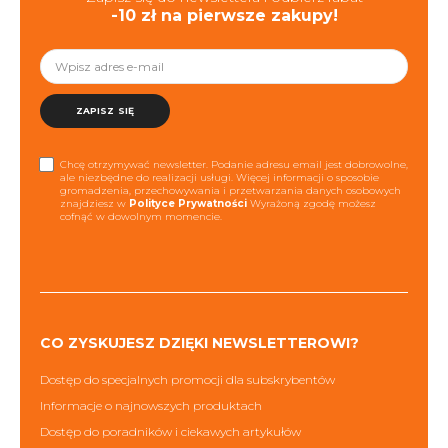
-10 zł na pierwsze zakupy!
ZAPISZ SIĘ
Chcę otrzymywać newsletter. Podanie adresu email jest dobrowolne,
ale niezbędne do realizacji usługi. Więcej informacji o sposobie
gromadzenia, przechowywania i przetwarzania danych osobowych
znajdziesz w
Polityce Prywatności
Wyrażoną zgodę możesz
cofnąć w dowolnym momencie.
CO ZYSKUJESZ DZIĘKI NEWSLETTEROWI?
Dostęp do specjalnych promocji dla subskrybentów
Informacje o najnowszych produktach
Dostęp do poradników i ciekawych artykułów