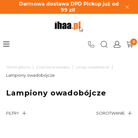
Darmowa dostawa DPD Pickup
już od
99
zł!
|
|
|
Strona główna
Zwalczanie owadów
Lampy owadobójcze
Lampiony owadobójcze
Lampiony owadobójcze
FILTRY
SOROTWANIE