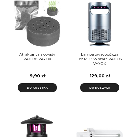
Atraktant na owady
Lampa owadobójcza
VA0188 VAYOX
8xSMD 5W szara VA0193
VAYOX
9,90 zł
129,00 zł
DO KOSZYKA
DO KOSZYKA