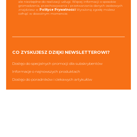
ale niezbędne do realizacji usługi. Więcej informacji o sposobie
gromadzenia, przechowywania i przetwarzania danych osobowych
znajdziesz w
Polityce Prywatności
Wyrażoną zgodę możesz
cofnąć w dowolnym momencie.
CO ZYSKUJESZ DZIĘKI NEWSLETTEROWI?
Dostęp do specjalnych promocji dla subskrybentów
Informacje o najnowszych produktach
Dostęp do poradników i ciekawych artykułów