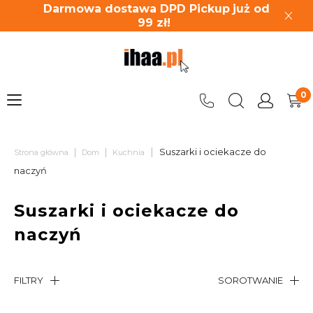
Darmowa dostawa DPD Pickup
już od
99
zł!
|
|
|
Suszarki i ociekacze do
Strona główna
Dom
Kuchnia
naczyń
Suszarki i ociekacze do
naczyń
FILTRY
SOROTWANIE