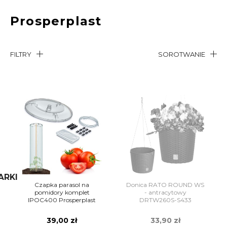
Prosperplast
FILTRY
SOROTWANIE
ARKI
Czapka parasol na
Donica RATO ROUND WS
pomidory komplet
- antracytowy
IPOC400 Prosperplast
DRTW260S-S433
Prosperplast
39,00 zł
33,90 zł