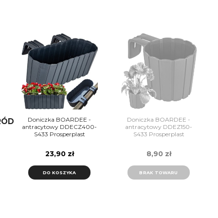
Doniczka BOARDEE -
Doniczka BOARDEE -
RÓD
antracytowy DDECZ400-
antracytowy DDEZ150-
S433 Prosperplast
S433 Prosperplast
23,90 zł
8,90 zł
DO KOSZYKA
BRAK TOWARU