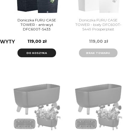
Doniczka FURU CASE
Doniczka FURU CASE
TOWER - antracyt
TOWER - biały DFC600T-
DFC600T-S433
S449 Prosperplast
Prosperplast
119,00 zł
119,00 zł
HWYTY
DO KOSZYKA
BRAK TOWARU