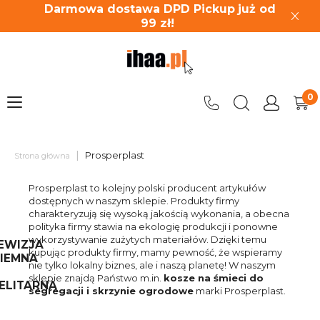
Darmowa dostawa DPD Pickup
już od
99
zł!
|
Prosperplast
Strona główna
Prosperplast to kolejny polski producent artykułów
dostępnych w naszym sklepie. Produkty firmy
charakteryzują się wysoką jakością wykonania, a obecna
polityka firmy stawia na ekologię produkcji i ponowne
wykorzystywanie zużytych materiałów. Dzięki temu
EWIZJA
kupując produkty firmy, mamy pewność, że wspieramy
IEMNA
nie tylko lokalny biznes, ale i naszą planetę! W naszym
sklepie znajdą Państwo m.in.
kosze na śmieci do
ELITARNA
segregacji i skrzynie ogrodowe
marki Prosperplast.