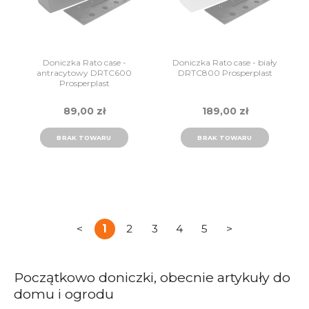
Doniczka Rato case -
Doniczka Rato case - biały
antracytowy DRTC600
DRTC800 Prosperplast
Prosperplast
89,00 zł
189,00 zł
BRAK TOWARU
BRAK TOWARU
<
1
2
3
4
5
>
Początkowo doniczki, obecnie artykuły do
domu i ogrodu