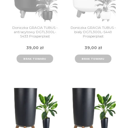
Doniczka GRACIA TUBUS -
Doniczka GRACIA TUBUS -
antracytowy DGTL300L-
biały DGTL300L-S449
S433 Prosperplast
Prosperplast
39,00 zł
39,00 zł
BRAK TOWARU
BRAK TOWARU