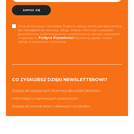
ZAPISZ SIĘ
Chcę otrzymywać newsletter. Podanie adresu email jest dobrowolne,
ale niezbędne do realizacji usługi. Więcej informacji o sposobie
gromadzenia, przechowywania i przetwarzania danych osobowych
znajdziesz w
Polityce Prywatności
Wyrażoną zgodę możesz
cofnąć w dowolnym momencie.
CO ZYSKUJESZ DZIĘKI NEWSLETTEROWI?
Dostęp do specjalnych promocji dla subskrybentów
Informacje o najnowszych produktach
Dostęp do poradników i ciekawych artykułów