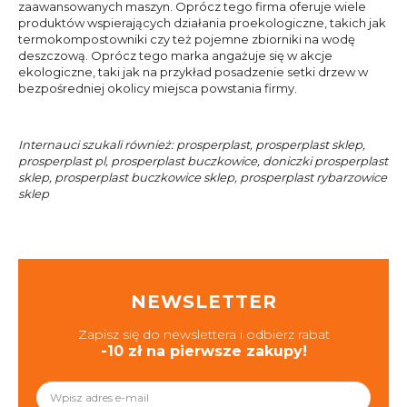
zaawansowanych maszyn. Oprócz tego firma oferuje wiele
produktów wspierających działania proekologiczne, takich jak
termokompostowniki czy też pojemne zbiorniki na wodę
deszczową. Oprócz tego marka angażuje się w akcje
ekologiczne, taki jak na przykład posadzenie setki drzew w
bezpośredniej okolicy miejsca powstania firmy.
Internauci szukali również: prosperplast, prosperplast sklep,
prosperplast pl, prosperplast buczkowice, doniczki prosperplast
sklep, prosperplast buczkowice sklep, prosperplast rybarzowice
sklep
NEWSLETTER
Zapisz się do newslettera i odbierz rabat
-10 zł na pierwsze zakupy!