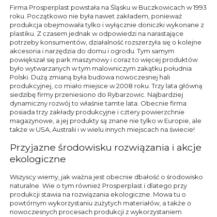
Firma Prosperplast powstała na Śląsku w Buczkowicach w 1993
roku. Początkowo nie była nawet zakładem, ponieważ
produkcja obejmowała tylko i wyłącznie doniczki wykonane z
plastiku. Z czasem jednak w odpowiedzi na narastające
potrzeby konsumentów, działalność rozszerzyła się o kolejne
akcesoria i narzędzia do domu i ogrodu. Tym samym
powiększał się park maszynowy i coraz to więcej produktów
było wytwarzanych w tym malowniczym zakątku południa
Polski. Dużą zmianą była budowa nowoczesnej hali
produkcyjnej, co miało miejsce w 2008 roku. Trzy lata główną
siedzibę firmy przeniesiono do Rybarzowic. Najbardziej
dynamiczny rozwój to właśnie tamte lata. Obecnie firma
posiada trzy zakłady produkcyjne i cztery powierzchnie
magazynowe, a jej produkty są znane nie tylko w Europie, ale
także w USA, Australii i w wielu innych miejscach na świecie!
Przyjazne środowisku rozwiązania i akcje
ekologiczne
Wszyscy wiemy, jak ważna jest obecnie dbałość o środowisko
naturalne. Wie o tym również Prosperplast i dlatego przy
produkcji stawia na rozwiązania ekologiczne. Mowa tu o
powtórnym wykorzystaniu zużytych materiałów, a także o
nowoczesnych procesach produkcji z wykorzystaniem