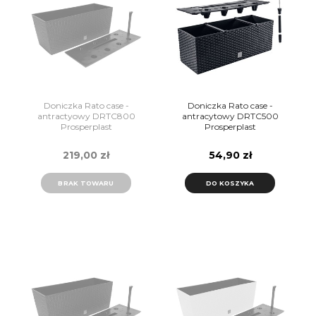
Doniczka Rato case -
Doniczka Rato case -
antractyowy DRTC800
antracytowy DRTC500
Prosperplast
Prosperplast
219,00 zł
54,90 zł
BRAK TOWARU
DO KOSZYKA