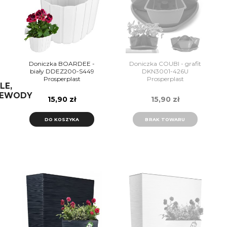
Doniczka BOARDEE -
Doniczka COUBI - grafit
biały DDEZ200-S449
DKN3001-426U
Prosperplast
Prosperplast
LE,
ZEWODY
15,90 zł
15,90 zł
DO KOSZYKA
BRAK TOWARU