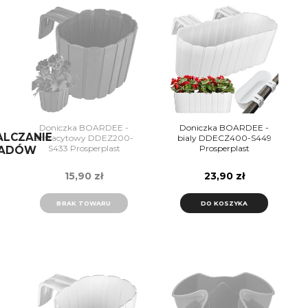
Doniczka BOARDEE -
Doniczka BOARDEE -
LCZANIE
antracytowy DDEZ200-
bialy DDECZ400-S449
S433 Prosperplast
Prosperplast
ADÓW
15,90 zł
23,90 zł
BRAK TOWARU
DO KOSZYKA