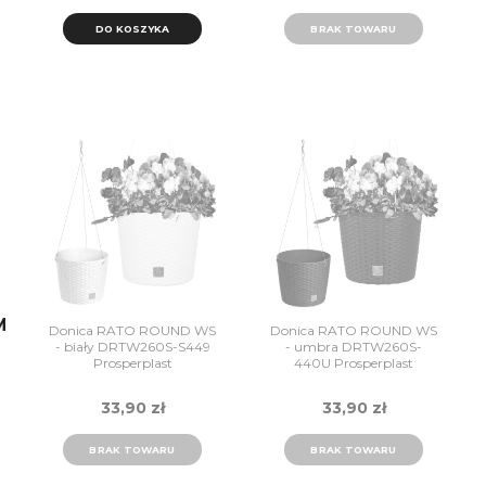
DO KOSZYKA
BRAK TOWARU
M
Donica RATO ROUND WS
Donica RATO ROUND WS
- biały DRTW260S-S449
- umbra DRTW260S-
Prosperplast
440U Prosperplast
33,90 zł
33,90 zł
BRAK TOWARU
BRAK TOWARU