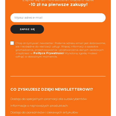
-10 zł na pierwsze zakupy!
ZAPISZ SIĘ
Chcę otrzymywać newsletter. Podanie adresu email jest dobrowolne,
ale niezbędne do realizacji usługi. Więcej informacji o sposobie
gromadzenia, przechowywania i przetwarzania danych osobowych
znajdziesz w
Polityce Prywatności
Wyrażoną zgodę możesz
cofnąć w dowolnym momencie.
CO ZYSKUJESZ DZIĘKI NEWSLETTEROWI?
Dostęp do specjalnych promocji dla subskrybentów
Informacje o najnowszych produktach
Dostęp do poradników i ciekawych artykułów