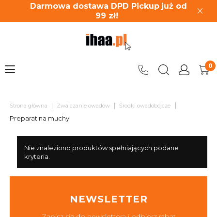
Darmowa dostawa DPD Pickup
już od
99
zł!
|
|
|
Strona główna
Zwalczanie owadów
Środki owadobójcze
Preparat na muchy
Nie znaleziono produktów spełniających podane
kryteria.
NEWSLETTER
Zapisz się do newslettera i odbierz rabat