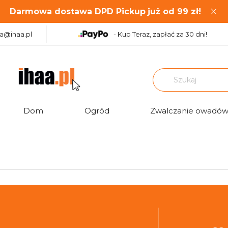
Darmowa dostawa DPD Pickup
już od
99
zł!
aa@ihaa.pl
- Kup Teraz, zapłać za 30 dni!
Dom
Ogród
Zwalczanie owadó