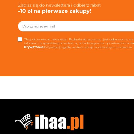
Zapisz się do newslettera i odbierz rabat
-10 zł na pierwsze zakupy!
Chcę otrzymywać newsletter. Podanie adresu email jest dobrowolne, ale 
informacji o sposobie gromadzenia, przechowywania i przetwarzania 
Prywatności
Wyrażoną zgodę możesz cofnąć w dowolnym momencie.