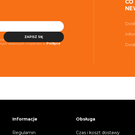
CO
NE
Dost
Info
ZAPISZ SIĘ
niezbędne do realizacji usługi. Więcej
danych osobowych znajdziesz w
Polityce
Dost
Informacje
Obsługa
Regulamin
Czas i koszt dostawy