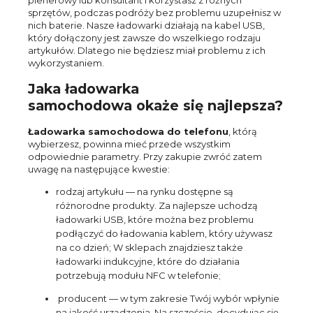
sprzętów, podczas podróży bez problemu uzupełnisz w
nich baterie. Nasze ładowarki działają na kabel USB,
który dołączony jest zawsze do wszelkiego rodzaju
artykułów. Dlatego nie będziesz miał problemu z ich
wykorzystaniem.
Jaka ładowarka
samochodowa okaże się najlepsza?
Ładowarka samochodowa do telefonu
, którą
wybierzesz, powinna mieć przede wszystkim
odpowiednie parametry. Przy zakupie zwróć zatem
uwagę na następujące kwestie:
rodzaj artykułu — na rynku dostępne są
różnorodne produkty. Za najlepsze uchodzą
ładowarki USB, które można bez problemu
podłączyć do ładowania kablem, który używasz
na co dzień; W sklepach znajdziesz także
ładowarki indukcyjne, które do działania
potrzebują modułu NFC w telefonie;
producent — w tym zakresie Twój wybór wpłynie
na jakość urządzenia. Na szczęście, decydując się