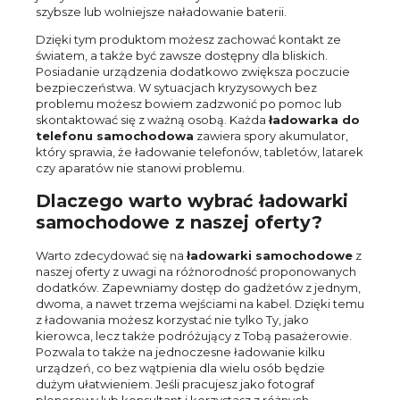
szybsze lub wolniejsze naładowanie baterii.
Dzięki tym produktom możesz zachować kontakt ze
światem, a także być zawsze dostępny dla bliskich.
Posiadanie urządzenia dodatkowo zwiększa poczucie
bezpieczeństwa. W sytuacjach kryzysowych bez
problemu możesz bowiem zadzwonić po pomoc lub
skontaktować się z ważną osobą. Każda
ładowarka do
telefonu samochodowa
zawiera spory akumulator,
który sprawia, że ładowanie telefonów, tabletów, latarek
czy aparatów nie stanowi problemu.
Dlaczego warto wybrać ładowarki
samochodowe z naszej oferty?
Warto zdecydować się na
ładowarki samochodowe
z
naszej oferty z uwagi na różnorodność proponowanych
dodatków. Zapewniamy dostęp do gadżetów z jednym,
dwoma, a nawet trzema wejściami na kabel. Dzięki temu
z ładowania możesz korzystać nie tylko Ty, jako
kierowca, lecz także podróżujący z Tobą pasażerowie.
Pozwala to także na jednoczesne ładowanie kilku
urządzeń, co bez wątpienia dla wielu osób będzie
dużym ułatwieniem. Jeśli pracujesz jako fotograf
plenerowy lub konsultant i korzystasz z różnych