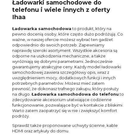
Ładowarki samochodowe do
telefonu i wiele innych z oferty
Ihaa
Ładowarka samochodowa
to produkt, który na
pewno docenią osoby, które często dużo podróżują. Co
ważne, w naszej ofercie możesz wybrać ten gadżet
odpowiednio do swoich potrzeb. Zapewniamy
naprawdę szeroki asortyment. Wszystkie akcesoria są
odporne na uszkodzenia mechaniczne, a także
wyróżniają się dobrymi parametrami. Jednocześnie
gwarantujemy atrakcyjne ceny. Każdy model ładowarki
samochodowej zawiera szczegółowy opis, wraz z
uwzględnieniem mocy, dodatkowych funkcji i innych
potrzebnych parametrów. Możesz mieć zatem
pewność, że dokonasz trafnego zakupu, który posłuży
na długo.
Ładowarka samochodowa do telefonu
to
zdecydowanie akcesorium ułatwiające codzienne
funkcjonowanie, pozwalające być w kontakcie z bliskimi.
Warto zatem zaopatrzyć się w nie i zwiększyć komfort
podróży.
Sprawdź także proponowane uchwyty ścienne, kable
HDMI oraz artykuły do domu.