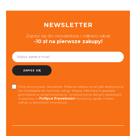
NEWSLETTER
Zapisz się do newslettera i odbierz rabat
-10 zł na pierwsze zakupy!
ZAPISZ SIĘ
Chcę otrzymywać newsletter. Podanie adresu email jest dobrowolne,
ale niezbędne do realizacji usługi. Więcej informacji o sposobie
gromadzenia, przechowywania i przetwarzania danych osobowych
znajdziesz w
Polityce Prywatności
Wyrażoną zgodę możesz
cofnąć w dowolnym momencie.