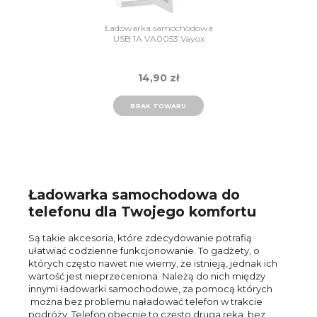
Ładowarka samochodowa
USB 1A VA0053 Vayox
14,90 zł
BRAK TOWARU
Ładowarka samochodowa do
telefonu dla Twojego komfortu
Są takie akcesoria, które zdecydowanie potrafią
ułatwiać codzienne funkcjonowanie. To gadżety, o
których często nawet nie wiemy, że istnieją, jednak ich
wartość jest nieprzeceniona. Należą do nich między
innymi ładowarki samochodowe, za pomocą których
można bez problemu naładować telefon w trakcie
podróży. Telefon obecnie to często druga ręka, bez