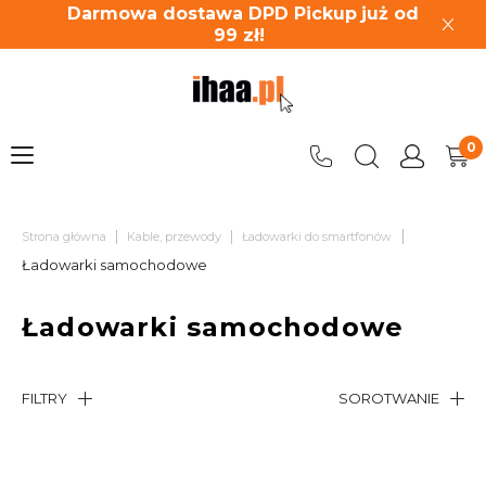
Darmowa dostawa DPD Pickup
już od
99
zł!
|
|
|
Strona główna
Kable, przewody
Ładowarki do smartfonów
Ładowarki samochodowe
Ładowarki samochodowe
FILTRY
SOROTWANIE