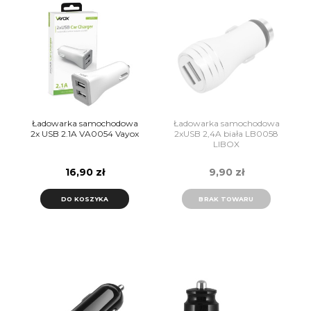
Ładowarka samochodowa
Ładowarka samochodowa
2x USB 2.1A VA0054 Vayox
2xUSB 2,4A biała LB0058
LIBOX
16,90 zł
9,90 zł
DO KOSZYKA
BRAK TOWARU