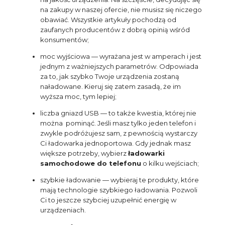
na zakupy w naszej ofercie, nie musisz się niczego
obawiać. Wszystkie artykuły pochodzą od
zaufanych producentów z dobrą opinią wśród
konsumentów;
moc wyjściowa — wyrażana jest w amperach i jest
jednym z ważniejszych parametrów. Odpowiada
za to, jak szybko Twoje urządzenia zostaną
naładowane. Kieruj się zatem zasadą, że im
wyższa moc, tym lepiej;
liczba gniazd USB — to także kwestia, której nie
można pominąć. Jeśli masz tylko jeden telefon i
zwykle podróżujesz sam, z pewnością wystarczy
Ci ładowarka jednoportowa. Gdy jednak masz
większe potrzeby, wybierz
ładowarki
samochodowe do telefonu
o kilku wejściach;
szybkie ładowanie — wybieraj te produkty, które
mają technologie szybkiego ładowania. Pozwoli
Ci to jeszcze szybciej uzupełnić energię w
urządzeniach.