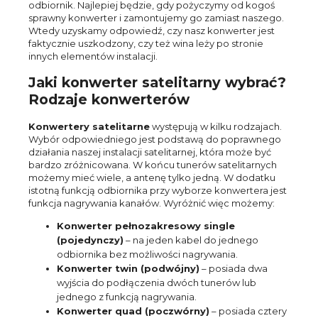
odbiornik. Najlepiej będzie, gdy pożyczymy od kogoś
sprawny konwerter i zamontujemy go zamiast naszego.
Wtedy uzyskamy odpowiedź, czy nasz konwerter jest
faktycznie uszkodzony, czy też wina leży po stronie
innych elementów instalacji.
Jaki konwerter satelitarny wybrać?
Rodzaje konwerterów
Konwertery satelitarne
występują w kilku rodzajach.
Wybór odpowiedniego jest podstawą do poprawnego
działania naszej instalacji satelitarnej, która może być
bardzo zróżnicowana. W końcu tunerów satelitarnych
możemy mieć wiele, a antenę tylko jedną. W dodatku
istotną funkcją odbiornika przy wyborze konwertera jest
funkcja nagrywania kanałów. Wyróżnić więc możemy:
Konwerter pełnozakresowy single
(pojedynczy)
– na jeden kabel do jednego
odbiornika bez możliwości nagrywania.
Konwerter twin (podwójny)
– posiada dwa
wyjścia do podłączenia dwóch tunerów lub
jednego z funkcją nagrywania.
Konwerter quad (poczwórny)
– posiada cztery