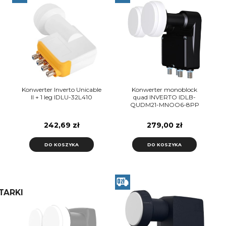
Konwerter Inverto Unicable
Konwerter monoblock
II + 1 leg IDLU-32L410
quad INVERTO IDLB-
QUDM21-MNOO6-8PP
242,69 zł
279,00 zł
DO KOSZYKA
DO KOSZYKA
TARKI