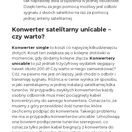
tak naprawdę dwa urządzenia w jednej obudowie.
Dzięki temu za jego pomocą możliwy jest odbiór
sygnału z dwóch satelitów na raz za pomocą
jednej anteny satelitarnej.
Konwerter satelitarny unicable –
czy warto?
Konwerter single
to koszt co najwyżej kilkudziesięciu
złotych. Koszt ten zwiększa się o kolejne złotówki w
momencie, gdy dodamy kolejne złącza.
Konwertery
unicable
to już jednak trzycyfrowy wydatek sięgający
nawet około 200 zł! Czy warto w niego zainwestować?
Cóż, na pewno nie jest on lepszy, jeśli chodzi o odbiór i
transmisję sygnału. Różnica w cenie wynika ze sposobu,
w jaki zainstalujemy w jednej instalacji satelitarnej kilka
tunerów. W przypadku zwykłych konwerterów każdy
osobny odbiornik musi mieć pociągnięty kabel
koncentryczny do samego konwertera. Oznacza to, że
musimy z góry przewidzieć ilość tunerów, które
zechcemy podpiąć.do konwertera. Takiego problemu
nie ma w przypadku konwerterów unicable. Umożliwiają
one bowiem podłączenie tunerów szeregowo, co
oznacza tylko jeden kabel biegnący z konwertera do