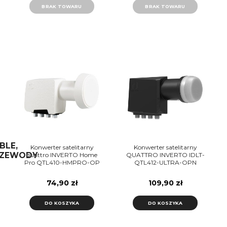
BRAK TOWARU
BRAK TOWARU
BLE,
Konwerter satelitarny
Konwerter satelitarny
RZEWODY
quattro INVERTO Home
QUATTRO INVERTO IDLT-
Pro QTL410-HMPRO-OP
QTL412-ULTRA-OPN
BLACK
74,90 zł
109,90 zł
DO KOSZYKA
DO KOSZYKA