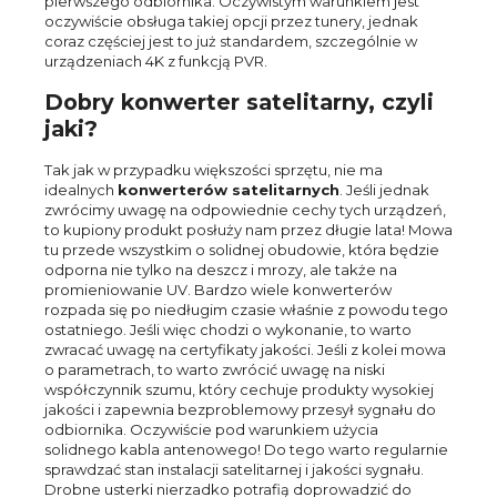
pierwszego odbiornika. Oczywistym warunkiem jest
oczywiście obsługa takiej opcji przez tunery, jednak
coraz częściej jest to już standardem, szczególnie w
urządzeniach 4K z funkcją PVR.
Dobry konwerter satelitarny, czyli
jaki?
Tak jak w przypadku większości sprzętu, nie ma
idealnych
konwerterów satelitarnych
. Jeśli jednak
zwrócimy uwagę na odpowiednie cechy tych urządzeń,
to kupiony produkt posłuży nam przez długie lata! Mowa
tu przede wszystkim o solidnej obudowie, która będzie
odporna nie tylko na deszcz i mrozy, ale także na
promieniowanie UV. Bardzo wiele konwerterów
rozpada się po niedługim czasie właśnie z powodu tego
ostatniego. Jeśli więc chodzi o wykonanie, to warto
zwracać uwagę na certyfikaty jakości. Jeśli z kolei mowa
o parametrach, to warto zwrócić uwagę na niski
współczynnik szumu, który cechuje produkty wysokiej
jakości i zapewnia bezproblemowy przesył sygnału do
odbiornika. Oczywiście pod warunkiem użycia
solidnego kabla antenowego! Do tego warto regularnie
sprawdzać stan instalacji satelitarnej i jakości sygnału.
Drobne usterki nierzadko potrafią doprowadzić do