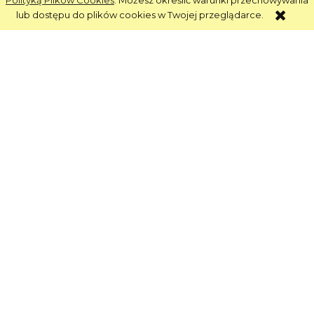
Polityką Plików Cookies
. Możesz określić warunki przechowywania
lub dostępu do plików cookies w Twojej przeglądarce.
Informacje
Obsługa