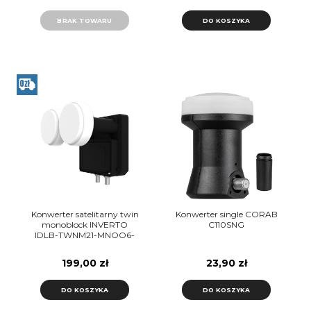
BRAK TOWARU
DO KOSZYKA
Konwerter satelitarny twin
Konwerter single CORAB
monoblock INVERTO
C110SNG
IDLB-TWNM21-MNOO6-
8PP
199,00 zł
23,90 zł
DO KOSZYKA
DO KOSZYKA