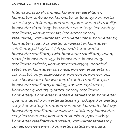
poważnych awarii sprzętu.
Internauci szukali również: konwerter satelitarny,
konwertery antenowe, konwerter antenowy, konwerter
do anteny satelitarnej, konwertery, konwerter do satelity,
konwerter do anteny, konwerter do anteny, konwertery
satelitarne, konwertery sat, konwerter anteny
satelitarnej, konwerter sat, konwerter cena, konwerter tv,
konwerter tv sat, konwerter uniwersalny, konwerter
satelitarny jaki wybrać, jak sprawdzic konwerter,
konwerter satelitarny twin, konwerter satelitarny quad,
rodzaje konwerterów, jaki konwerter, konwertery
satelitarne rodzaje, konwerter telewizyjny, podgląd
satelitarny, konwerter co to jest, konwerter satelitarny
cena, satelitarny, uszkodzony konwerter, konwertera,
cena konwertera, konwertery do anten satelitarnych,
konwerter satelitarny ranking, konwertery inverto,
konwerter quad czy quattro, anteny satelitarne
konwertery, konwerter w antenie satelitarnej, konwerter
quatro a quad, konwerter satelitarny rodzaje, konwertery
ceny, konwertery tv sat, konwerterów, konwerter kołowy,
konwertery satelitarne warszawa, satelitarny konwerter,
ceny konwerterów, konwerter satelitarny poczwórny,
konwerter satelitarny warszawa, konwerter satelitarny
opinie, konwerterem, konwertery satelitarne quad,