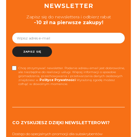
NEWSLETTER
Zapisz się do newslettera i odbierz rabat
-10 zł na pierwsze zakupy!
ZAPISZ SIĘ
Chcę otrzymywać newsletter. Podanie adresu email jest dobrowolne,
ale niezbędne do realizacji usługi. Więcej informacji o sposobie
gromadzenia, przechowywania i przetwarzania danych osobowych
znajdziesz w
Polityce Prywatności
Wyrażoną zgodę możesz
cofnąć w dowolnym momencie.
CO ZYSKUJESZ DZIĘKI NEWSLETTEROWI?
Dostęp do specjalnych promocji dla subskrybentów