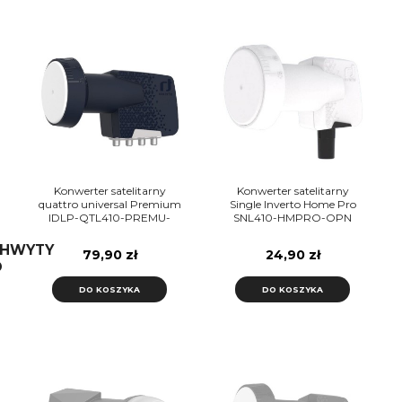
Konwerter satelitarny
Konwerter satelitarny
quattro universal Premium
Single Inverto Home Pro
IDLP-QTL410-PREMU-
SNL410-HMPRO-OPN
OPN INVERTO
HWYTY
79,90 zł
24,90 zł
O
DO KOSZYKA
DO KOSZYKA