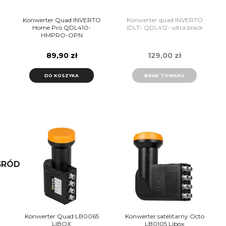
Konwerter Quad INVERTO
Konwerter quad INVERTO
Home Pro QDL410-
IDLT- QDL412- ultra black
HMPRO-OPN
89,90 zł
129,00 zł
DO KOSZYKA
BRAK TOWARU
GRÓD
Konwerter Quad LB0065
Konwerter satelitarny Octo
LIBOX
LB0105 Libox