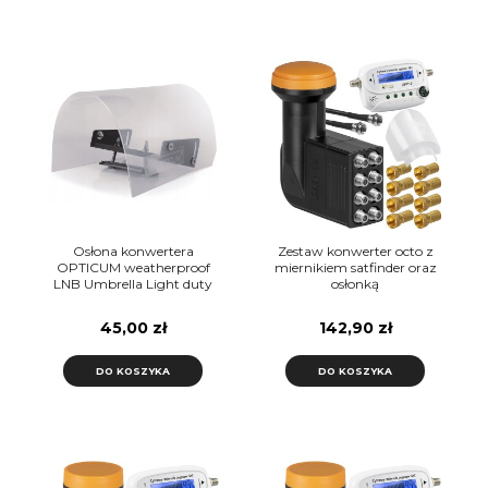
Osłona konwertera
Zestaw konwerter octo z
OPTICUM weatherproof
miernikiem satfinder oraz
LNB Umbrella Light duty
osłonką
45,00 zł
142,90 zł
DO KOSZYKA
DO KOSZYKA