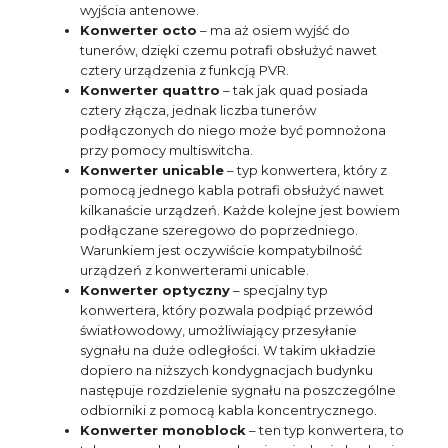
wyjścia antenowe.
Konwerter octo
– ma aż osiem wyjść do
tunerów, dzięki czemu potrafi obsłużyć nawet
cztery urządzenia z funkcją PVR.
Konwerter quattro
– tak jak quad posiada
cztery złącza, jednak liczba tunerów
podłączonych do niego może być pomnożona
przy pomocy multiswitcha.
Konwerter unicable
– typ konwertera, który z
pomocą jednego kabla potrafi obsłużyć nawet
kilkanaście urządzeń. Każde kolejne jest bowiem
podłączane szeregowo do poprzedniego.
Warunkiem jest oczywiście kompatybilność
urządzeń z konwerterami unicable.
Konwerter optyczny
– specjalny typ
konwertera, który pozwala podpiąć przewód
światłowodowy, umożliwiający przesyłanie
sygnału na duże odległości. W takim układzie
dopiero na niższych kondygnacjach budynku
następuje rozdzielenie sygnału na poszczególne
odbiorniki z pomocą kabla koncentrycznego.
Konwerter monoblock
– ten typ konwertera, to