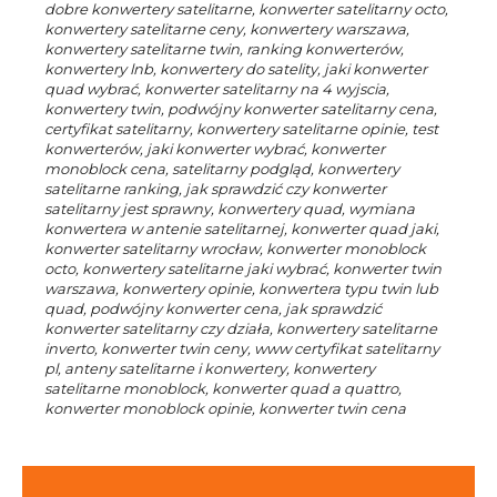
dobre konwertery satelitarne, konwerter satelitarny octo,
konwertery satelitarne ceny, konwertery warszawa,
konwertery satelitarne twin, ranking konwerterów,
konwertery lnb, konwertery do satelity, jaki konwerter
quad wybrać, konwerter satelitarny na 4 wyjscia,
konwertery twin, podwójny konwerter satelitarny cena,
certyfikat satelitarny, konwertery satelitarne opinie, test
konwerterów, jaki konwerter wybrać, konwerter
monoblock cena, satelitarny podgląd, konwertery
satelitarne ranking, jak sprawdzić czy konwerter
satelitarny jest sprawny, konwertery quad, wymiana
konwertera w antenie satelitarnej, konwerter quad jaki,
konwerter satelitarny wrocław, konwerter monoblock
octo, konwertery satelitarne jaki wybrać, konwerter twin
warszawa, konwertery opinie, konwertera typu twin lub
quad, podwójny konwerter cena, jak sprawdzić
konwerter satelitarny czy działa, konwertery satelitarne
inverto, konwerter twin ceny, www certyfikat satelitarny
pl, anteny satelitarne i konwertery, konwertery
satelitarne monoblock, konwerter quad a quattro,
konwerter monoblock opinie, konwerter twin cena