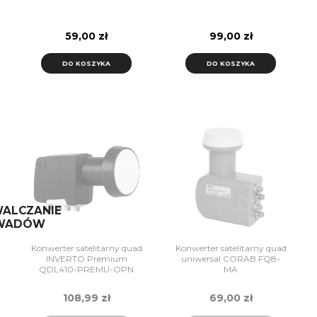
59,00 zł
99,00 zł
DO KOSZYKA
DO KOSZYKA
ALCZANIE
WADÓW
Konwerter satelitarny quad
Konwerter satelitarny quad
INVERTO Premium
uniwersal CORAB FQ8-
QDL410-PREMU-OPN
MA
108,99 zł
69,00 zł