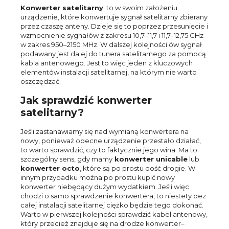
Konwerter satelitarny
to w swoim założeniu
urządzenie, które konwertuje sygnał satelitarny zbierany
przez czaszę anteny. Dzieje się to poprzez przesunięcie i
wzmocnienie sygnałów z zakresu 10,7–11,7 i 11,7–12,75 GHz
w zakres 950–2150 MHz. W dalszej kolejności ów sygnał
podawany jest dalej do tunera satelitarnego za pomocą
kabla antenowego. Jest to więc jeden z kluczowych
elementów instalacji satelitarnej, na którym nie warto
oszczędzać.
Jak sprawdzić konwerter
satelitarny?
Jeśli zastanawiamy się nad wymianą konwertera na
nowy, ponieważ obecne urządzenie przestało działać,
to warto sprawdzić, czy to faktycznie jego wina. Ma to
szczególny sens, gdy mamy
konwerter unicable
lub
konwerter octo
, które są po prostu dość drogie. W
innym przypadku można po prostu kupić nowy
konwerter niebędący dużym wydatkiem. Jeśli więc
chodzi o samo sprawdzenie konwertera, to niestety bez
całej instalacji satelitarnej ciężko będzie tego dokonać.
Warto w pierwszej kolejności sprawdzić kabel antenowy,
który przecież znajduje się na drodze konwerter–