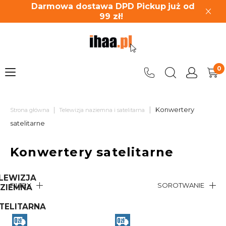
Darmowa dostawa DPD Pickup
już od
99
zł!
|
|
Konwertery
Strona główna
Telewizja naziemna i satelitarna
satelitarne
Konwertery satelitarne
LEWIZJA
FILTRY
SOROTWANIE
ZIEMNA
TELITARNA