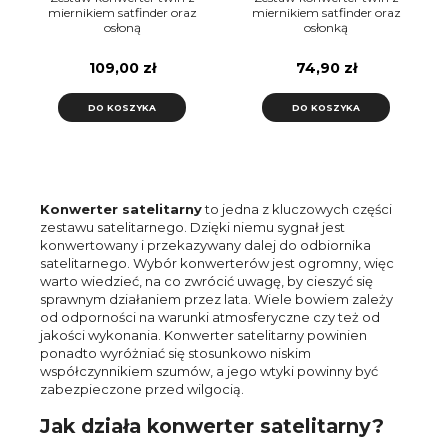
miernikiem satfinder oraz
miernikiem satfinder oraz
osłoną
osłonką
109,00 zł
74,90 zł
DO KOSZYKA
DO KOSZYKA
Konwerter satelitarny
to jedna z kluczowych części
zestawu satelitarnego. Dzięki niemu sygnał jest
konwertowany i przekazywany dalej do odbiornika
satelitarnego. Wybór konwerterów jest ogromny, więc
warto wiedzieć, na co zwrócić uwagę, by cieszyć się
sprawnym działaniem przez lata. Wiele bowiem zależy
od odporności na warunki atmosferyczne czy też od
jakości wykonania. Konwerter satelitarny powinien
ponadto wyróżniać się stosunkowo niskim
współczynnikiem szumów, a jego wtyki powinny być
zabezpieczone przed wilgocią.
Jak działa konwerter satelitarny?