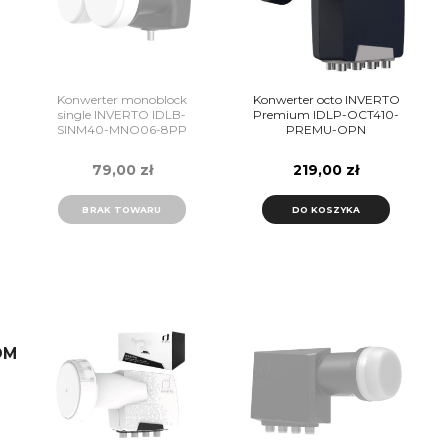
Konwerter monoblock
Konwerter octo INVERTO
single INVERTO IDLB-
Premium IDLP-OCT410-
SINM40-MNO06-8PP
PREMU-OPN
79,00 zł
219,00 zł
BRAK TOWARU
DO KOSZYKA
OM