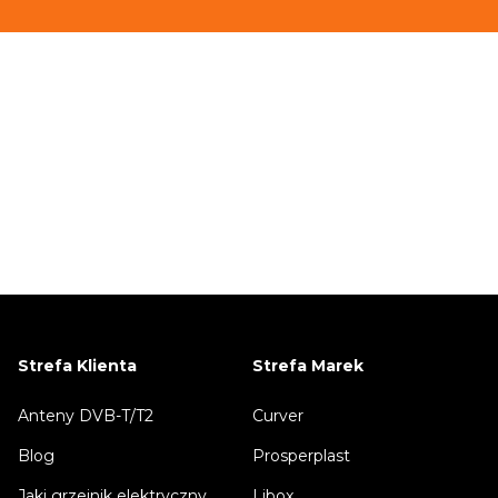
Strefa Klienta
Strefa Marek
Anteny DVB-T/T2
Curver
Blog
Prosperplast
Jaki grzejnik elektryczny
Libox