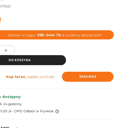
X7633
ł
Zamów w ciągu:
06h
04m
10s
a wyślemy jeszcze dziś!!
DO KOSZYKA
Kup teraz,
zapłać za 30 dni
SPRAWDŹ
:
dostępny
:
24 godziny
 9,99 zł
- DPD Odbiór w Punkcie
 nie zawiera ewentualnych