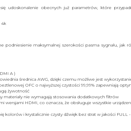
się udoskonalenie obecnych już parametrów, które przypa
 4k
 podniesienie maksymalnej szerokości pasma sygnału, jak ró
DMI A )
ednia średnica AWG, dzięki czemu możliwe jest wykorzystanie ws
eztlenowej OFC o najwyższej czystości 99,99% zapewniają optyma
ługą żywotność
sy materiały nie wymagają stosowania dodatkowych filtrów
imi wersjami HDMI, co oznacza, że obsługuje wszystkie urząd
 kolorów i krystalicznie czysty dźwięk bez strat w jakości FULL 