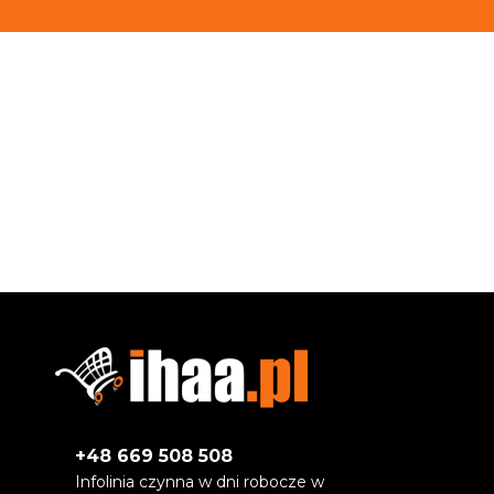
+48 669 508 508
Infolinia czynna w dni robocze w