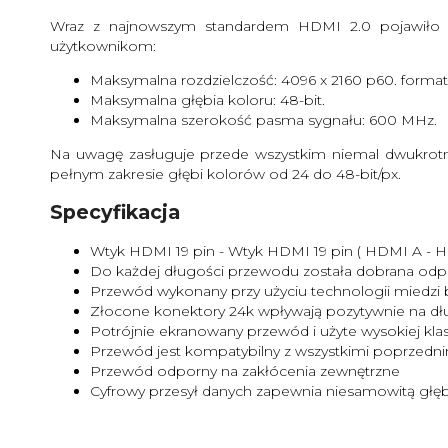
Wraz z najnowszym standardem HDMI 2.0 pojawiło 
użytkownikom:
Maksymalna rozdzielczość: 4096 x 2160 p60. format
Maksymalna głębia koloru: 48-bit.
Maksymalna szerokość pasma sygnału: 600 MHz.
Na uwagę zasługuje przede wszystkim niemal dwukrotne
pełnym zakresie głębi kolorów od 24 do 48-bit/px.
Specyfikacja
Wtyk HDMI 19 pin - Wtyk HDMI 19 pin ( HDMI A - H
Do każdej długości przewodu została dobrana odpowi
Przewód wykonany przy użyciu technologii miedzi b
Złocone konektory 24k wpływają pozytywnie na d
Potrójnie ekranowany przewód i użyte wysokiej kla
Przewód jest kompatybilny z wszystkimi poprzedn
Przewód odporny na zakłócenia zewnętrzne
Cyfrowy przesył danych zapewnia niesamowitą głębię