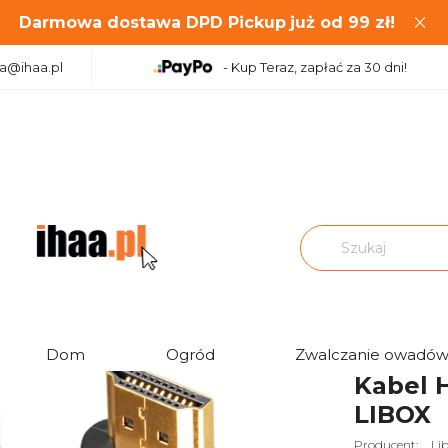
Darmowa dostawa DPD Pickup
już od
99
zł!
aa@ihaa.pl
- Kup Teraz, zapłać za 30 dni!
abel HDMI - HDMI 2.0 1,5m LB0056-1,5 LIBOX
Ocena:
Dom
Ogród
Zwalczanie owadó
Kabel H
LIBOX
Producent:
Li