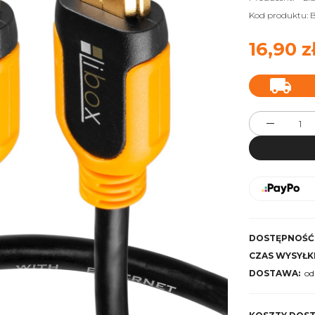
Kod produktu:
B
16,90 z
DOSTĘPNOŚĆ
CZAS WYSYŁKI
DOSTAWA:
od
Cena