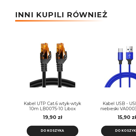
INNI KUPILI RÓWNIEŻ
Kabel UTP Cat.6 wtyk-wtyk
Kabel USB - US
10m LB0075-10 Libox
niebieski VA00
19,90 zł
15,90 z
DO KOSZYKA
DO KOSZY