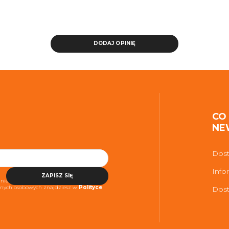
DODAJ OPINIĘ
CO
NE
Dost
Info
ZAPISZ SIĘ
niezbędne do realizacji usługi. Więcej
danych osobowych znajdziesz w
Polityce
Dost