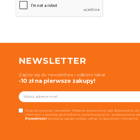
NEWSLETTER
Zapisz się do newslettera i odbierz rabat
-10 zł na pierwsze zakupy!
Chcę otrzymywać newsletter. Podanie adresu email jest dobrowolne, ale 
informacji o sposobie gromadzenia, przechowywania i przetwarzania 
Prywatności
Wyrażoną zgodę możesz cofnąć w dowolnym momencie.