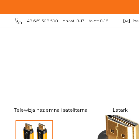
+48 669 508 508 pn-wt: 8-17 śr-pt: 8-16
ih
|
|
|
|
Kable, przewody
Kable HDMI
Kable HDMI 2.0
K
Telewizja naziemna i satelitarna
Latarki