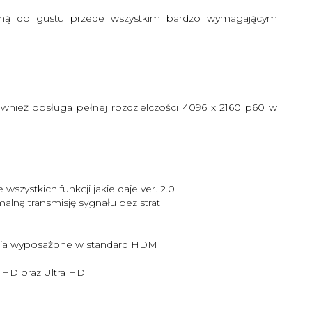
dną do gustu przede wszystkim bardzo wymagającym
wnież obsługa pełnej rozdzielczości 4096 x 2160 p60 w
zystkich funkcji jakie daje ver. 2.0
lną transmisję sygnału bez strat
zenia wyposażone w standard HDMI
- HD oraz Ultra HD