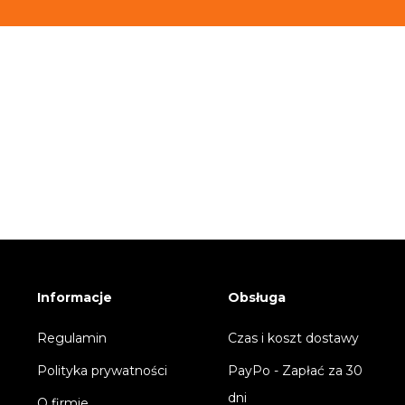
Informacje
Obsługa
Regulamin
Czas i koszt dostawy
Polityka prywatności
PayPo - Zapłać za 30
dni
O firmie