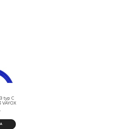
B typ C
03 VAYOX
ł
KA