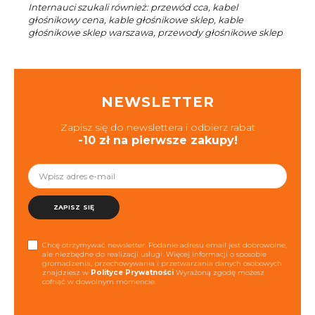
Internauci szukali również: przewód cca, kabel
głośnikowy cena, kable głośnikowe sklep, kable
głośnikowe sklep warszawa, przewody głośnikowe sklep
NEWSLETTER
Zapisz się do newslettera i odbierz rabat
-10 zł na pierwsze zakupy!
ZAPISZ SIĘ
Chcę otrzymywać newsletter. Podanie adresu email jest dobrowolne,
ale niezbędne do realizacji usługi. Więcej informacji o sposobie
gromadzenia, przechowywania i przetwarzania danych osobowych
znajdziesz w
Polityce Prywatności
Wyrażoną zgodę możesz
cofnąć w dowolnym momencie.