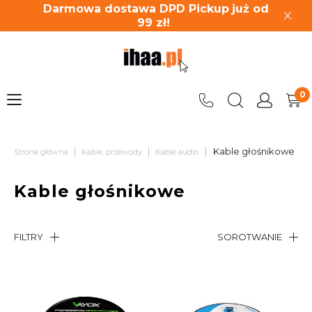
Darmowa dostawa DPD Pickup
już od
99
zł!
|
|
|
Kable głośnikowe
Strona główna
Kable, przewody
Kable audio
Kable głośnikowe
FILTRY
SOROTWANIE