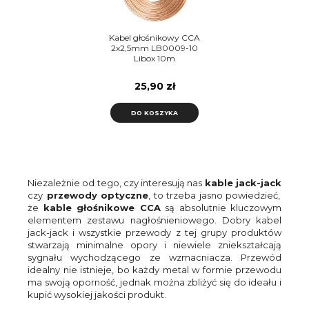
Kabel głośnikowy CCA
2x2,5mm LB0009-10
Libox 10m
25,90 zł
DO KOSZYKA
Niezależnie od tego, czy interesują nas
kable jack-jack
czy
przewody optyczne
, to trzeba jasno powiedzieć,
że
kable głośnikowe CCA
są absolutnie kluczowym
elementem zestawu nagłośnieniowego. Dobry kabel
jack-jack i wszystkie przewody z tej grupy produktów
stwarzają minimalne opory i niewiele zniekształcają
sygnału wychodzącego ze wzmacniacza. Przewód
idealny nie istnieje, bo każdy metal w formie przewodu
ma swoją oporność, jednak można zbliżyć się do ideału i
kupić wysokiej jakości produkt.