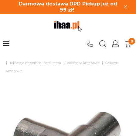
Darmowa dostawa DPD Pickup
już od
99
zł!
|
|
|
Telewizja naziemna i satelitarna
Akcesoria antenowe
Gniazda
antenowe