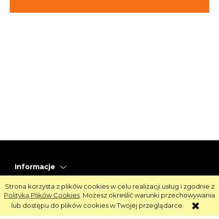
Informacje
Obsługa
Strona korzysta z plików cookies w celu realizacji usług i zgodnie z
Polityką Plików Cookies
. Możesz określić warunki przechowywania
Strefa Klienta
lub dostępu do plików cookies w Twojej przeglądarce.