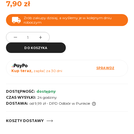
7,90 zł
Zrób zakupy dzisiaj, a wyślemy je w kolejnym dniu
roboczym
DO KOSZYKA
SPRAWDŹ
Kup teraz,
zapłać za 30 dni
DOSTĘPNOŚĆ:
dostępny
CZAS WYSYŁKI:
24 godziny
DOSTAWA:
od 9,99 zł
- DPD Odbiór w Punkcie
Cena nie zawiera ewentualnych kosztów płatności
KOSZTY DOSTAWY