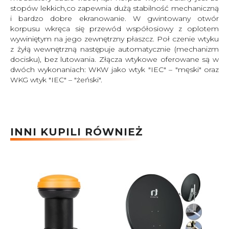
stopów lekkich,co zapewnia dużą stabilność mechaniczną
i bardzo dobre ekranowanie. W gwintowany otwór
korpusu wkręca się przewód współosiowy z oplotem
wywiniętym na jego zewnętrzny płaszcz. Poł czenie wtyku
z żyłą wewnętrzną następuje automatycznie (mechanizm
docisku), bez lutowania. Złącza wtykowe oferowane są w
dwóch wykonaniach: WKW jako wtyk "IEC" – "męski" oraz
WKG wtyk "IEC" – "żeński".
INNI KUPILI RÓWNIEŻ