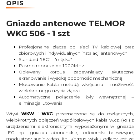
OPIS
Gniazdo antenowe TELMOR
WKG 506 - 1 szt
Profesjonalne złącze do sieci TV kablowej oraz
zbiorowych i indywidualnych instalacji antenowych
Standard "IEC" - "męska"
Pasmo robocze do 1000MHz
Odlewany korpus zapewniający skuteczne
ekranowanie i wysoką odporność mechaniczną
Mocowanie kabla metodą wkręcania – możliwość
wielokrotnego użycia złącza
Automatyczne połączenie żyły wewnętrznej –
eliminacja lutowania
Wtyki
WKW
i
WKG
przeznaczone są do rozłącznych,
wielokrotnych połączeń współosiowych kabla w.cz. (RF) z
urządzeniami elektronicznymi wyposażonymi w gniazda
IEC np. gniazda abonenckie, odbiorniki telewizyjne,
modulatory audio-video, itp. Korpus wtyku odlany jest ze