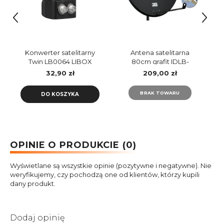
Konwerter satelitarny
Antena satelitarna
Twin LB0064 LIBOX
80cm grafit IDLB-
STCF80-KUANO-LPS
32,90 zł
209,00 zł
INVERTO
BRAK TOWARU
DO KOSZYKA
OPINIE O PRODUKCIE (0)
Wyświetlane są wszystkie opinie (pozytywne i negatywne). Nie
weryfikujemy, czy pochodzą one od klientów, którzy kupili
dany produkt.
Dodaj opinię