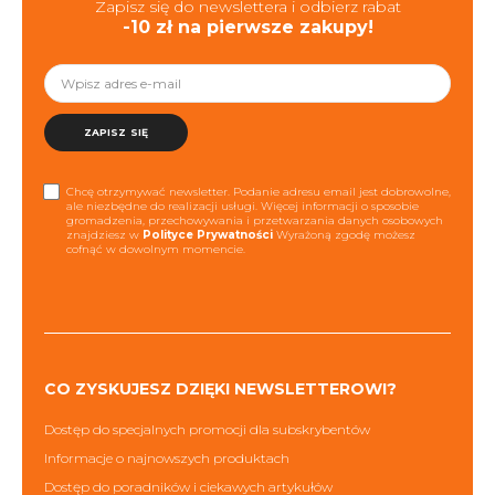
Zapisz się do newslettera i odbierz rabat
-10 zł na pierwsze zakupy!
ZAPISZ SIĘ
Chcę otrzymywać newsletter. Podanie adresu email jest dobrowolne,
ale niezbędne do realizacji usługi. Więcej informacji o sposobie
gromadzenia, przechowywania i przetwarzania danych osobowych
znajdziesz w
Polityce Prywatności
Wyrażoną zgodę możesz
cofnąć w dowolnym momencie.
CO ZYSKUJESZ DZIĘKI NEWSLETTEROWI?
Dostęp do specjalnych promocji dla subskrybentów
Informacje o najnowszych produktach
Dostęp do poradników i ciekawych artykułów