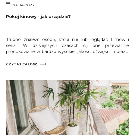
20-04-2023
Pokój kinowy - jak urządzić?
Trudno znaleźć osobę, która nie lubi oglądać filmów i
seriali. W dzisiejszych czasach są one przeważnie
produkowane w bardzo wysokiej jakości dźwięku i obrazu,
więc warto wyposażyć się w odpowiednie urządzenia,
które pozwolą na czerpanie pełnej przyjemności z
CZYTAJ CAŁOŚĆ
uczestniczenia w takiej transmisji. Jeśli chcesz urządzić
kino domowe w salonie, aranżacje mogą Cię szczególnie
zainteresować.