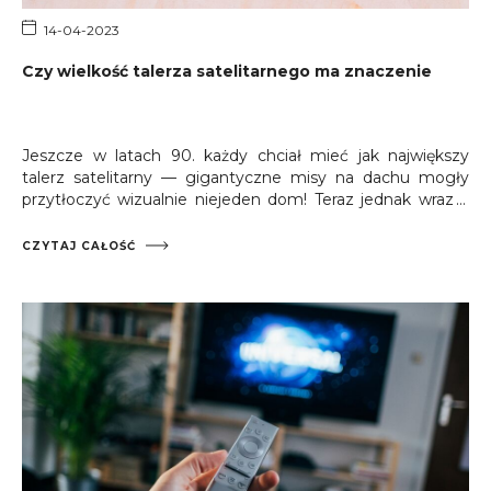
14-04-2023
Czy wielkość talerza satelitarnego ma znaczenie
Jeszcze w latach 90. każdy chciał mieć jak największy
talerz satelitarny — gigantyczne misy na dachu mogły
przytłoczyć wizualnie niejeden dom! Teraz jednak wraz z
rozwojem technologii anteny satelitarne robią się coraz
mniejsze — ale
czy rozmiar talerza ma znaczenie?
CZYTAJ CAŁOŚĆ
Jasne, że tak.