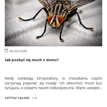
20-04-2023
Jak pozbyć się much z domu?
Kiedy wzrastają temperatury, w mieszkaniu często
zaczynają pojawiać się owady. Ich obecność może być
irytująca, a czasami nawet niebezpieczna. Warto wiedzieć,
jak pozbyć się much z domu, aby w razie potrzeby szybko
sobie z tym poradzić.
CZYTAJ CAŁOŚĆ