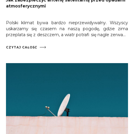
atmosferycznymi
Polski klimat bywa bardzo nieprzewidywalny. Wszyscy
uskarżamy się czasem na naszą pogodę, gdzie zima
przeplata się z deszczem, a wiatr potrafi się nagle zerwać…
ale w szczególności
miłośnicy telewizji satelitarnej
mogą czasami mieć problemy, których nie
CZYTAJ CAŁOŚĆ
przewidzieli amerykańscy wynalazcy tej metody
odbioru.
Możesz więc zadawać sobie pytanie, jak
zabezpieczyć antenę satelitarną przed wiatrem i innymi
kaprysami pogody w naszym pięknym kraju.