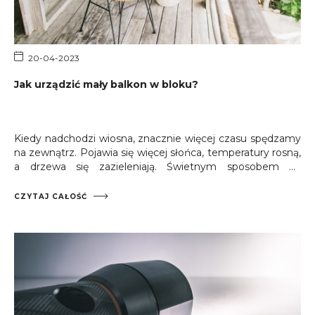
20-04-2023
Jak urządzić mały balkon w bloku?
Kiedy nadchodzi wiosna, znacznie więcej czasu spędzamy
na zewnątrz. Pojawia się więcej słońca, temperatury rosną,
a drzewa się zazieleniają. Świetnym sposobem na
odpoczynek wśród przyrody są nie tylko spacery na
świeżym powietrzu, ale również relaksowanie się na
CZYTAJ CAŁOŚĆ
słonecznym, wypełnionym roślinami balkonie. Warto
zastanowić się nad tym, jak urządzić stylowy balkon w
bloku, aby stał się przytulnym miejscem zgromadzeń
domowników w ciepłe dni.