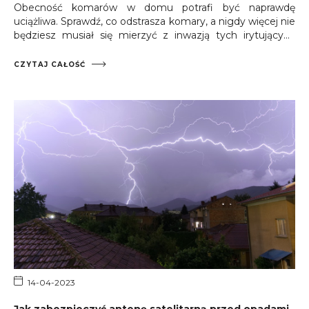
Obecność komarów w domu potrafi być naprawdę
uciążliwa. Sprawdź, co odstrasza komary, a nigdy więcej nie
będziesz musiał się mierzyć z inwazją tych irytujących
insektów.
CZYTAJ CAŁOŚĆ
14-04-2023
Jak zabezpieczyć antenę satelitarną przed opadami