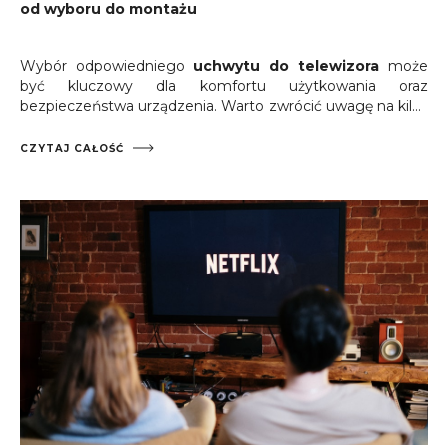
od wyboru do montażu
Wybór odpowiedniego
uchwytu do telewizora
może
być kluczowy dla komfortu użytkowania oraz
bezpieczeństwa urządzenia. Warto zwrócić uwagę na kilka
istotnych aspektów, takich jak rodzaj uchwytu, jego
kompatybilność z telewizorem oraz sposób montażu.
CZYTAJ CAŁOŚĆ