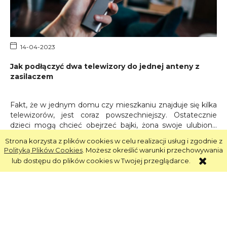
14-04-2023
Jak podłączyć dwa telewizory do jednej anteny z
zasilaczem
Fakt, że w jednym domu czy mieszkaniu znajduje się kilka
telewizorów, jest coraz powszechniejszy. Ostatecznie
dzieci mogą chcieć obejrzeć bajki, żona swoje ulubione
seriale i show, a mąż mecz.
Takie rozwiązanie
Strona korzysta z plików cookies w celu realizacji usług i zgodnie z
nazywamy czasem multiroom.
O ile mamy kilka anten
CZYTAJ CAŁOŚĆ
Polityką Plików Cookies
. Możesz określić warunki przechowywania
naziemnych lub telewizję internetową, nie jest to
lub dostępu do plików cookies w Twojej przeglądarce.
problemem, ale gdy korzystamy z anteny satelitarnej,
sprawy mogą się skomplikować.
1
2
3