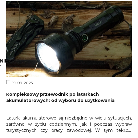
NIE
W
19-09-2023
Kompleksowy przewodnik po latarkach
akumulatorowych: od wyboru do użytkowania
Latarki akumulatorowe są niezbędne w wielu sytuacjach,
zarówno w życiu codziennym, jak i podczas wypraw
turystycznych czy pracy zawodowej. W tym tekście
omówimy kluczowe kwestie dotyczące wyboru i