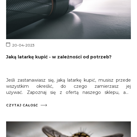
20-04-2023
Jaką latarkę kupić - w zależności od potrzeb?
Jeśli zastanawiasz się, jaką latarkę kupić, musisz przede
wszystkim określić, do czego zamierzasz jej
używać. Zapoznaj się z ofertą naszego sklepu, aby
wyposażyć się w urządzenia, które sprawdzą się najlepiej w
Twoim przypadku. Na pewno znajdziesz ergonomicznie
CZYTAJ CAŁOŚĆ
zaprojektowane sprzęty, które spełnią wszystkie
pokładane w nich oczekiwania.