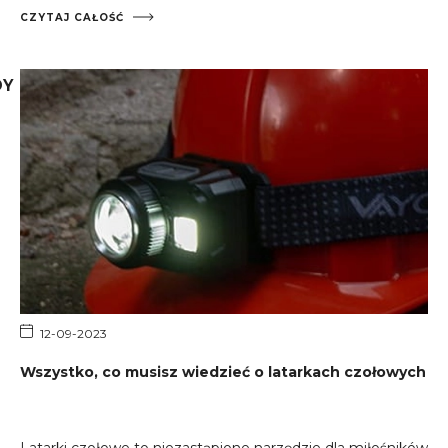
korzystania z latarki akumulatorowej.
CZYTAJ CAŁOŚĆ
DY
12-09-2023
Wszystko, co musisz wiedzieć o latarkach czołowych