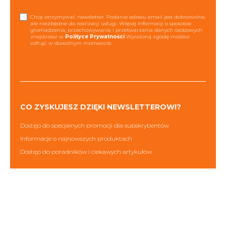
Chcę otrzymywać newsletter. Podanie adresu email jest dobrowolne,
ale niezbędne do realizacji usługi. Więcej informacji o sposobie
gromadzenia, przechowywania i przetwarzania danych osobowych
znajdziesz w
Polityce Prywatności
Wyrażoną zgodę możesz
cofnąć w dowolnym momencie.
CO ZYSKUJESZ DZIĘKI NEWSLETTEROWI?
Dostęp do specjalnych promocji dla subskrybentów
Informacje o najnowszych produktach
Dostęp do poradników i ciekawych artykułów