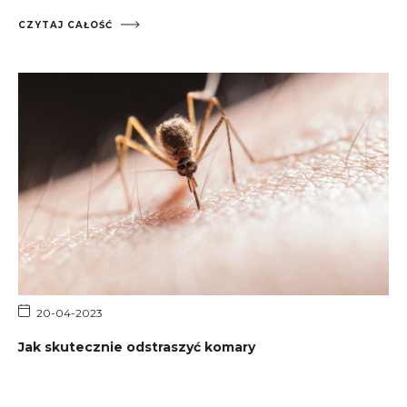
działania trzeba podjąć, aby poradzić sobie z tym
samemu. Przeczytaj aby dowiedzieć się jak samodzielnie
CZYTAJ CAŁOŚĆ
zamontować antenę!
20-04-2023
Jak skutecznie odstraszyć komary