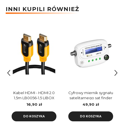
INNI KUPILI RÓWNIEŻ
Kabel HDMI - HDMI 2.0
Cyfrowy miernik sygnału
1,5m LB0056-1,5 LIBOX
satelitarnego sat finder
LB0116 LIBOX
16,90 zł
49,90 zł
DO KOSZYKA
DO KOSZYKA