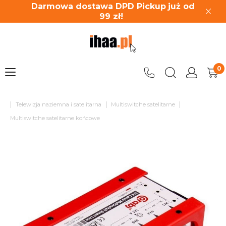
Darmowa dostawa DPD Pickup
już od
99
zł!
|
|
|
Telewizja naziemna i satelitarna
Multiswitche satelitarne
Multiswitche satelitarne końcowe