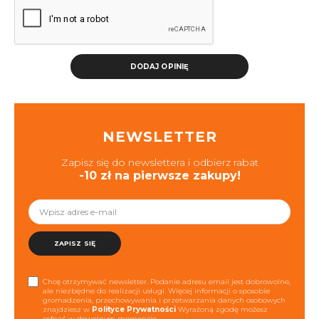
DODAJ OPINIĘ
NEWSLETTER
Zapisz się do newslettera i odbierz rabat
-10 zł na pierwsze zakupy!
ZAPISZ SIĘ
Chcę otrzymywać newsletter. Podanie adresu email jest dobrowolne,
ale niezbędne do realizacji usługi. Więcej informacji o sposobie
gromadzenia, przechowywania i przetwarzania danych osobowych
znajdziesz w
Polityce Prywatności
Wyrażoną zgodę możesz
cofnąć w dowolnym momencie.