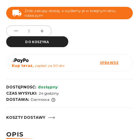
Zrób zakupy dzisiaj, a wyślemy je w kolejnym dniu
roboczym
DO KOSZYKA
SPRAWDŹ
Kup teraz,
zapłać za 30 dni
DOSTĘPNOŚĆ:
dostępny
CZAS WYSYŁKI:
24 godziny
DOSTAWA:
Darmowa
Cena nie zawiera ewentualnych kosztów płatności
KOSZTY DOSTAWY
OPIS