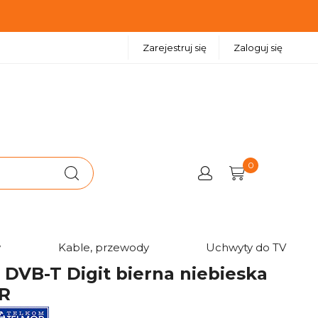
Zarejestruj się
Zaloguj się
0
ieska TELMOR
w
Kable, przewody
Uchwyty do TV
DVB-T Digit bierna niebieska
R