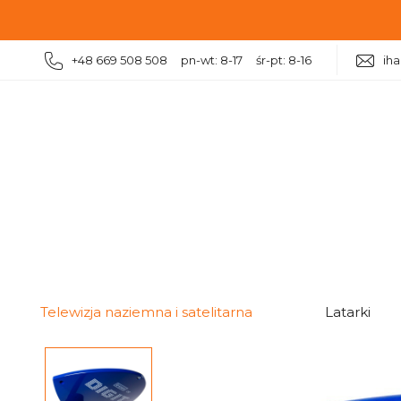
+48 669 508 508 pn-wt: 8-17 śr-pt: 8-16
ih
|
|
|
Telewizja naziemna i satelitarna
Anteny naziemne
Telewizja naziemna i satelitarna
Latarki