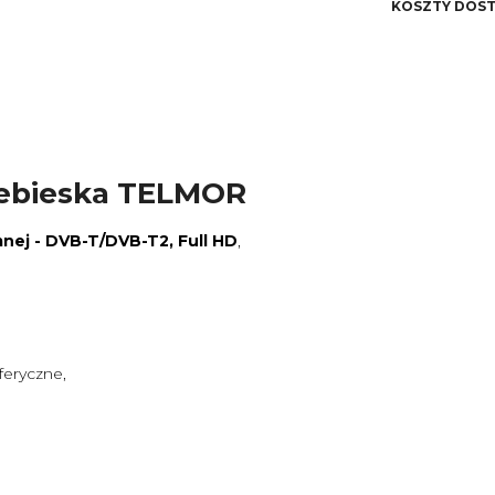
KOSZTY DOS
kosztów płatności
niebieska TELMOR
nej - DVB-T/DVB-T2, Full HD
,
eryczne,