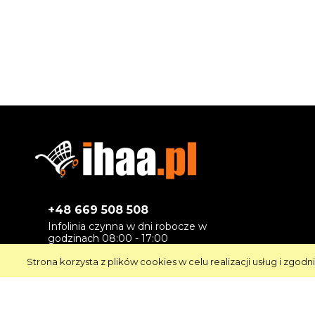
+48 669 508 508
Infolinia czynna w dni robocze w
godzinach 08:00 - 17:00
Strona korzysta z plików cookies w celu realizacji usług i zgodn
ihaa@ihaa.pl
Na maile odpowiadamy w dni
robocze
- maksymalnie w ciągu 24 godzin