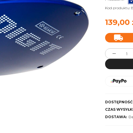
Kod produktu:
139,00 
DOSTĘPNOŚĆ
CZAS WYSYŁKI
DOSTAWA:
D
Cena nie zawiera ewentua