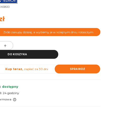
BX6800
zł
Zrób zakupy dzisiaj, a wyślemy je w kolejnym dniu roboczym
DO KOSZYKA
Kup teraz,
zapłać za 30 dni
SPRAWDŹ
:
dostępny
:
24 godziny
armowa
lnych