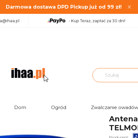
Darmowa dostawa DPD Pickup
już od
99
zł!
aa@ihaa.pl
- Kup Teraz, zapłać za 30 dni!
|
Anteny DVB-T/T2 kierunkowe
Antena DVB-T Digit bierna nieb
Ocena:
Dom
Ogród
Zwalczanie owadó
Antena 
TELMO
Producent: