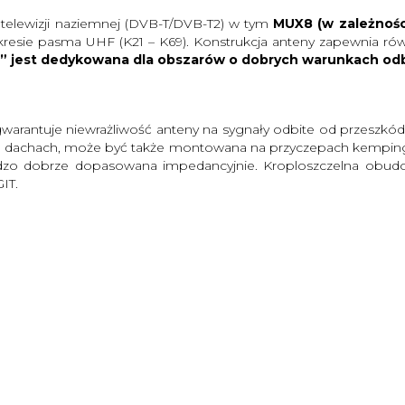
telewizji naziemnej (DVB-T/DVB-T2) w tym
MUX8 (w zależnośc
kresie pasma UHF (K21 – K69). Konstrukcja anteny zapewnia 
IT” jest dedykowana dla obszarów o dobrych warunkach odb
arantuje niewrażliwość anteny na sygnały odbite od przeszkód 
dachach, może być także montowana na przyczepach kempingowy
 bardzo dobrze dopasowana impedancyjnie. Kroploszczelna obu
IT.