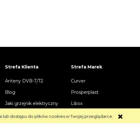
Strefa Klienta
Strefa Marek
Anteny DVB-T/T2
Curver
Blog
Prosperplast
Jaki grzejnik elektryczny
Libox
zużywa najmniej prądu
Vayox
a lub dostępu do plików cookies w Twojej przeglądarce.
Jaką antenę wybrać do
KingMount
telewizji naziemnej
Telmor