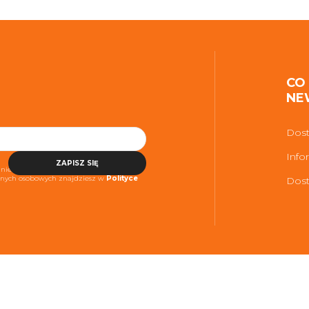
CO
NE
Dost
Info
ZAPISZ SIĘ
niezbędne do realizacji usługi. Więcej
danych osobowych znajdziesz w
Polityce
Dost