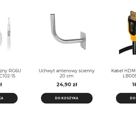
czny RG6U
Uchwyt antenowy ścienny
Kabel HDMI
C102-15
20 cm
LB005
ł
24,90 zł
1
KA
DO KOSZYKA
DO