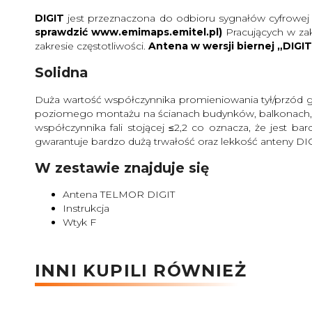
DIGIT
jest przeznaczona do odbioru sygnałów cyfrowej 
sprawdzić www.emimaps.emitel.pl)
Pracujących w za
zakresie częstotliwości.
Antena w wersji biernej „DIG
Solidna
Duża wartość współczynnika promieniowania tył/przód gw
poziomego montażu na ścianach budynków, balkonach, 
współczynnika fali stojącej ≤2,2 co oznacza, że jest
gwarantuje bardzo dużą trwałość oraz lekkość anteny DIG
W zestawie znajduje się
Antena TELMOR DIGIT
Instrukcja
Wtyk F
INNI KUPILI RÓWNIEŻ