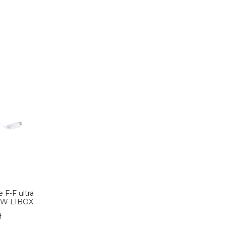
 F-F ultra
76W LIBOX
ł