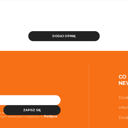
DODAJ OPINIĘ
CO
NE
Dost
Info
ZAPISZ SIĘ
niezbędne do realizacji usługi. Więcej
danych osobowych znajdziesz w
Polityce
Dost