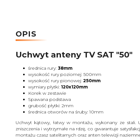
OPIS
Uchwyt anteny TV SAT "50"
średnica rury:
38mm
wysokość rury poziomej: 500mm
wysokość rury pionowej:
250mm
wymiary płytki:
120x120mm
Korek w zestawie
Spawana podstawa
grubość płytki: 2mm
średnica otworów na śruby: 10mm
Uchwyt kątowy, łatwy w montażu, wykonany ze stali. 
zniszczenia i wytrzymałe na rdzę, co gwarantuje satysf
montażu czasz satelitarnych oraz anten telewizji naziem