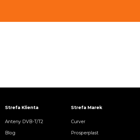
Strefa Klienta
Strefa Marek
Anteny DVB-T/T2
Curver
Blog
Prosperplast