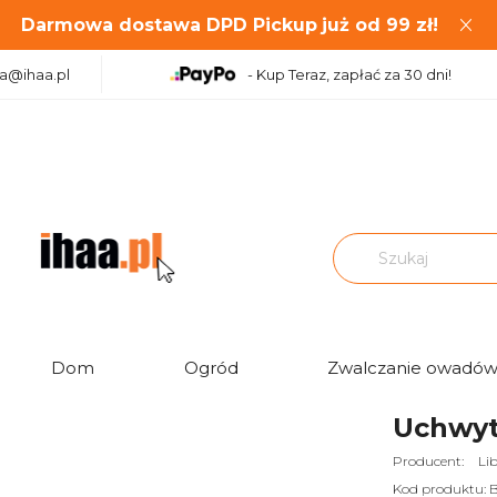
Darmowa dostawa DPD Pickup
już od
99
zł!
aa@ihaa.pl
- Kup Teraz, zapłać za 30 dni!
|
|
Uchwyty antenowe ścienne
Uchwyt anteny TV SAT "50"
Dom
Ogród
Zwalczanie owadó
Ocena:
Uchwyt
Producent:
Li
Kod produktu: