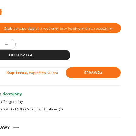
ł
Zrób zakupy dzisiaj, a wyślemy je w kolejnym dniu roboczym
DO KOSZYKA
Kup teraz,
zapłać za 30 dni
SPRAWDŹ
:
dostępny
:
24 godziny
 9,99 zł
- DPD Odbiór w Punkcie
 nie zawiera ewentualnych
TAWY
tów płatności