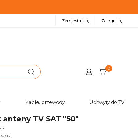
Zarejestruj się
Zaloguj się
0
w
Kable, przewody
Uchwyty do TV
 anteny TV SAT "50"
box
BX2082