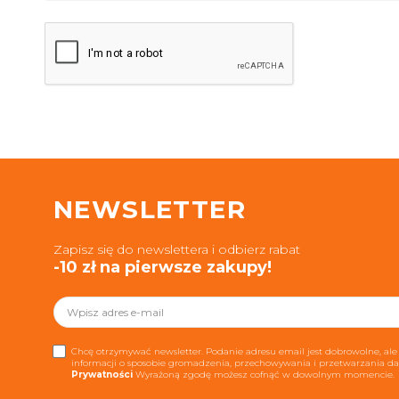
NEWSLETTER
Zapisz się do newslettera i odbierz rabat
-10 zł na pierwsze zakupy!
Chcę otrzymywać newsletter. Podanie adresu email jest dobrowolne, ale 
informacji o sposobie gromadzenia, przechowywania i przetwarzania 
Prywatności
Wyrażoną zgodę możesz cofnąć w dowolnym momencie.