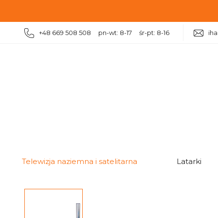
+48 669 508 508 pn-wt: 8-17 śr-pt: 8-16
ih
|
|
Telewizja naziemna i satelitarna
Uchwyty antenowe
Telewizja naziemna i satelitarna
Latarki