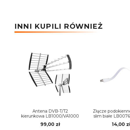
INNI KUPILI RÓWNIEŻ
Antena DVB-T/T2
Złącze podokienne
kierunkowa LB1000/VA1000
slim białe LB00
Vayox
99,00 zł
14,00 z