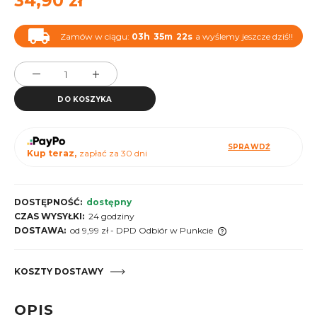
34,90 zł
Zamów w ciągu:
03h
35m
21s
a wyślemy jeszcze dziś!!
DO KOSZYKA
SPRAWDŹ
Kup teraz,
zapłać za 30 dni
DOSTĘPNOŚĆ:
dostępny
CZAS WYSYŁKI:
24 godziny
DOSTAWA:
od 9,99 zł
- DPD Odbiór w Punkcie
Cena nie zawiera ewentualnych kosztów płatności
KOSZTY DOSTAWY
OPIS