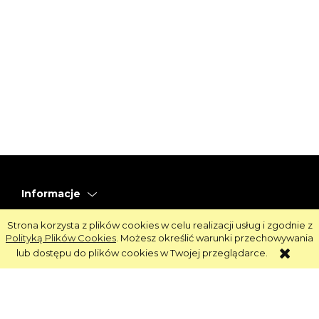
Informacje
Obsługa
Strona korzysta z plików cookies w celu realizacji usług i zgodnie z
Polityką Plików Cookies
. Możesz określić warunki przechowywania
Strefa Klienta
lub dostępu do plików cookies w Twojej przeglądarce.
Strefa Marek