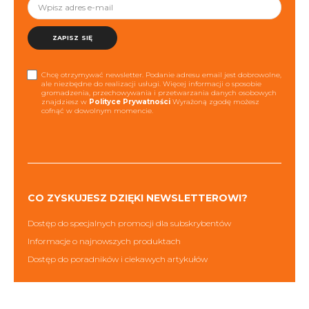
ZAPISZ SIĘ
Chcę otrzymywać newsletter. Podanie adresu email jest dobrowolne,
ale niezbędne do realizacji usługi. Więcej informacji o sposobie
gromadzenia, przechowywania i przetwarzania danych osobowych
znajdziesz w
Polityce Prywatności
Wyrażoną zgodę możesz
cofnąć w dowolnym momencie.
CO ZYSKUJESZ DZIĘKI NEWSLETTEROWI?
Dostęp do specjalnych promocji dla subskrybentów
Informacje o najnowszych produktach
Dostęp do poradników i ciekawych artykułów