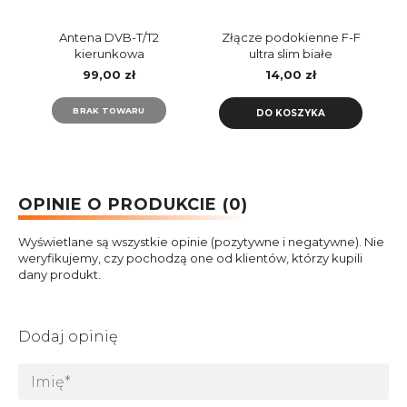
Antena DVB-T/T2
Złącze podokienne F-F
kierunkowa
ultra slim białe
LB1000/VA1000 Vayox
LB0076W LIBOX
99,00 zł
14,00 zł
BRAK TOWARU
DO KOSZYKA
OPINIE O PRODUKCIE (0)
Wyświetlane są wszystkie opinie (pozytywne i negatywne). Nie
weryfikujemy, czy pochodzą one od klientów, którzy kupili
dany produkt.
Dodaj opinię