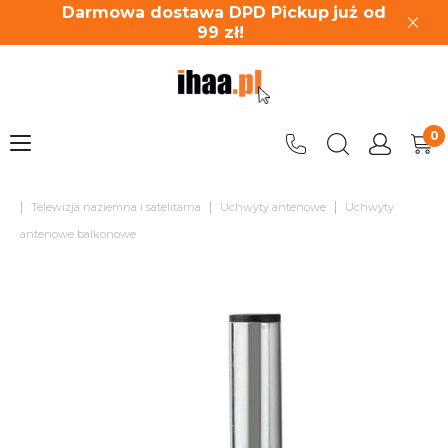
Darmowa dostawa DPD Pickup
już od
99
zł!
|
|
|
Telewizja naziemna i satelitarna
Uchwyty antenowe
Uchwyty
antenowe balkonowe