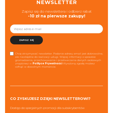
NEWSLETTER
Zapisz się do newslettera i odbierz rabat
-10 zł na pierwsze zakupy!
ZAPISZ SIĘ
Chcę otrzymywać newsletter. Podanie adresu email jest dobrowolne,
ale niezbędne do realizacji usługi. Więcej informacji o sposobie
gromadzenia, przechowywania i przetwarzania danych osobowych
znajdziesz w
Polityce Prywatności
Wyrażoną zgodę możesz
cofnąć w dowolnym momencie.
CO ZYSKUJESZ DZIĘKI NEWSLETTEROWI?
Dostęp do specjalnych promocji dla subskrybentów