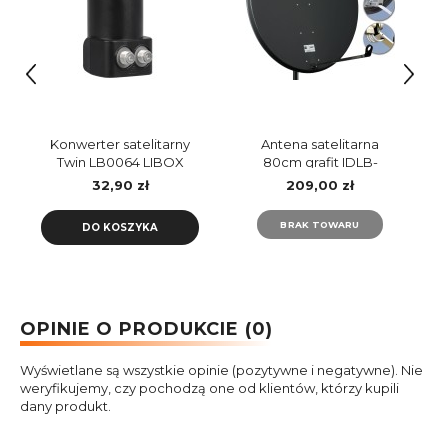
Konwerter satelitarny
Antena satelitarna
Twin LB0064 LIBOX
80cm grafit IDLB-
STCF80-KUANO-LPS
32,90 zł
209,00 zł
INVERTO
BRAK TOWARU
DO KOSZYKA
OPINIE O PRODUKCIE (0)
Wyświetlane są wszystkie opinie (pozytywne i negatywne). Nie
weryfikujemy, czy pochodzą one od klientów, którzy kupili
dany produkt.