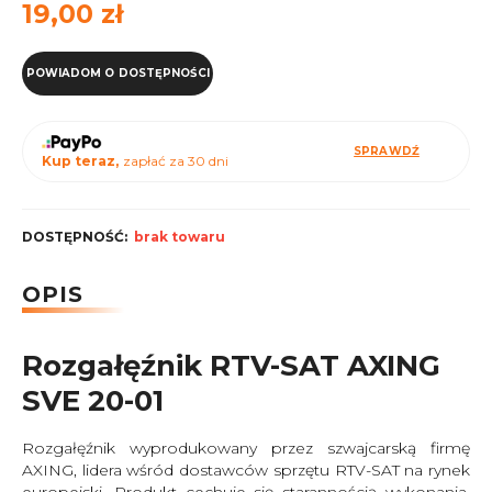
19,00 zł
POWIADOM O DOSTĘPNOŚCI
SPRAWDŹ
Kup teraz,
zapłać za 30 dni
DOSTĘPNOŚĆ:
brak towaru
OPIS
Rozgałęźnik RTV-SAT AXING
SVE 20-01
Rozgałęźnik wyprodukowany przez szwajcarską firmę
AXING, lidera wśród dostawców sprzętu RTV-SAT na rynek
europejski. Produkt cechuje się starannością wykonania,