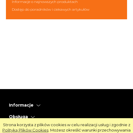
Informacje o najnowszych produktach
Dostęp do poradników i ciekawych artykułów
Informacje
Obsługa
Strona korzysta z plików cookies w celu realizacji usług i zgodnie z
Strefa Klienta
Polityką Plików Cookies
. Możesz określić warunki przechowywania