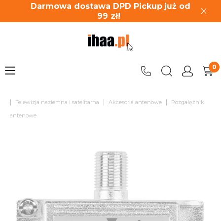
Darmowa dostawa DPD Pickup
już od
99
zł!
|
|
|
Telewizja naziemna i satelitarna
Akcesoria antenowe
Rozgałęźniki
antenowe