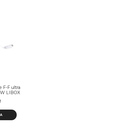
 F-F ultra
76W LIBOX
ł
KA