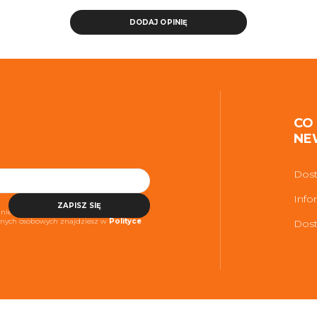
DODAJ OPINIĘ
CO
NE
Dost
Info
ZAPISZ SIĘ
niezbędne do realizacji usługi. Więcej
danych osobowych znajdziesz w
Polityce
Dost