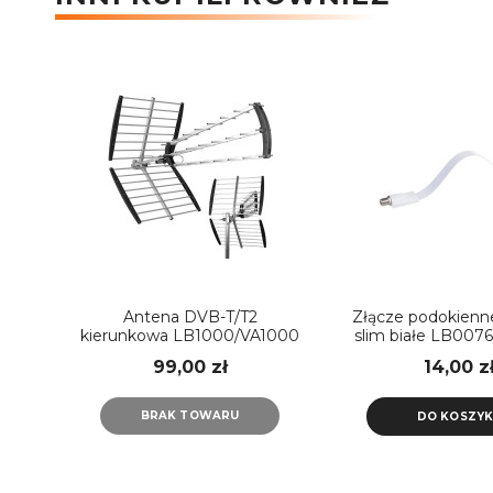
Antena DVB-T/T2
Złącze podokienne
kierunkowa LB1000/VA1000
slim białe LB00
Vayox
99,00 zł
14,00 z
BRAK TOWARU
DO KOSZY