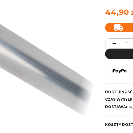
44,90 
DOSTĘPNOŚĆ
CZAS WYSYŁKI
DOSTAWA:
14
Cena nie zawiera
KOSZTY DOS
kosztów płatnośc