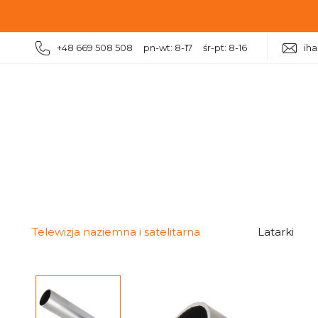
+48 669 508 508 pn-wt: 8-17 śr-pt: 8-16
ih
|
|
Telewizja naziemna i satelitarna
Uchwyty antenowe
Telewizja naziemna i satelitarna
Latarki