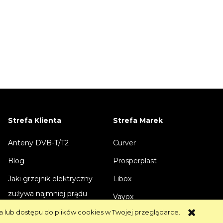
Strefa Klienta
Strefa Marek
Anteny DVB-T/T2
Curver
Blog
Prosperplast
Jaki grzejnik elektryczny
Libox
zużywa najmniej prądu
Vayox
Jaką antenę wybrać do
a lub dostępu do plików cookies w Twojej przeglądarce.
KingMount