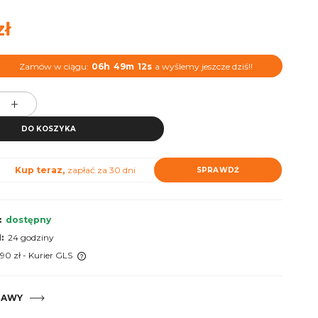
zł
Zamów w ciągu:
06h
49m
11s
a wyślemy jeszcze dziś!!
DO KOSZYKA
Kup teraz,
zapłać za 30 dni
SPRAWDŹ
:
dostępny
:
24 godziny
,90 zł
- Kurier GLS
 ewentualnych
TAWY
i