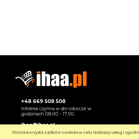
+48 669 508 508
Infolinia czynna w dni robocze w
godzinach 08:00 - 17:00
ihaa@ihaa.pl
Na maile odpowiadamy w dni
Strona korzysta z plików cookies w celu realizacji usług i zgodn
robocze