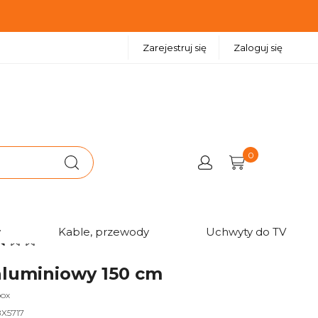
Zarejestruj się
Zaloguj się
0
w
Kable, przewody
Uchwyty do TV
aluminiowy 150 cm
box
X5717