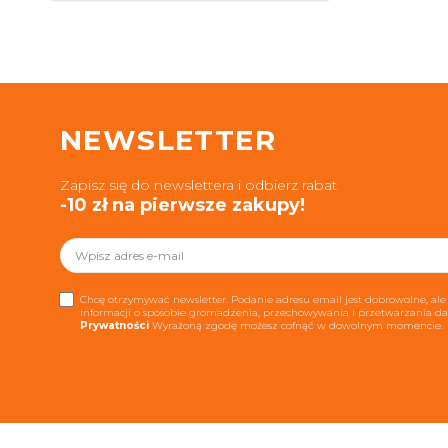
NEWSLETTER
Zapisz się do newslettera i odbierz rabat
-10 zł na pierwsze zakupy!
Chcę otrzymywać newsletter. Podanie adresu email jest dobrowolne, ale 
informacji o sposobie gromadzenia, przechowywania i przetwarzania 
Prywatności
Wyrażoną zgodę możesz cofnąć w dowolnym momencie.