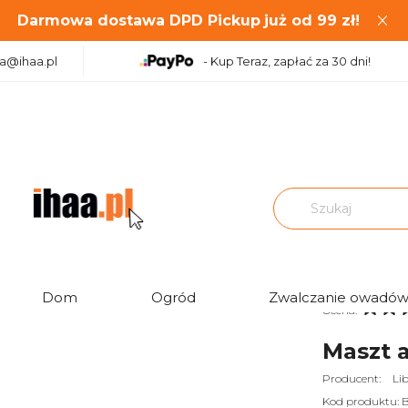
Darmowa dostawa DPD Pickup
już od
99
zł!
aa@ihaa.pl
- Kup Teraz, zapłać za 30 dni!
|
|
Maszty antenowe i mocowania
Maszt aluminiowy 150 cm
Dom
Ogród
Zwalczanie owadó
Ocena:
Maszt 
Producent:
Li
Kod produktu:
B