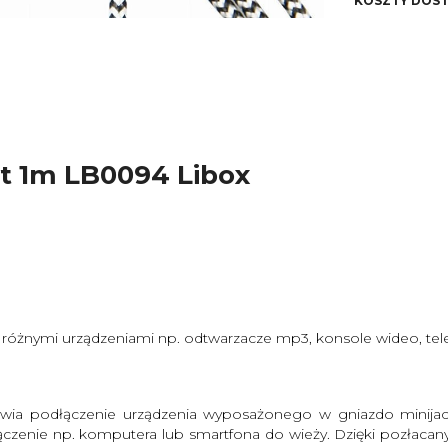
KOSZTY DOS
kosz
wt 1m LB0094 Libox
 różnymi urządzeniami np. odtwarzacze mp3, konsole wideo, telew
żliwia podłączenie urządzenia wyposażonego w gniazdo minij
ączenie np. komputera lub smartfona do wieży. Dzięki pozłacan