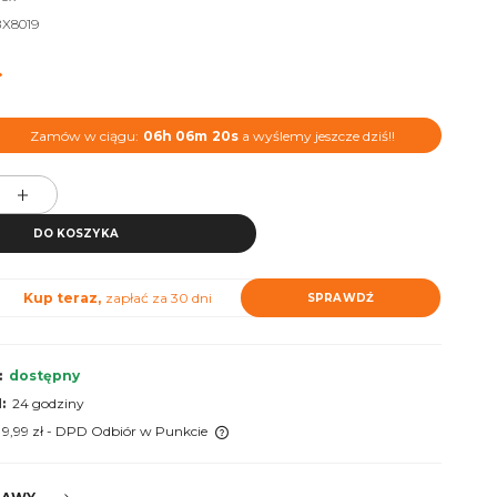
X8019
ł
Zamów w ciągu:
06h
06m
18s
a wyślemy jeszcze dziś!!
DO KOSZYKA
Kup teraz,
zapłać za 30 dni
SPRAWDŹ
:
dostępny
:
24 godziny
 9,99 zł
- DPD Odbiór w Punkcie
 nie zawiera ewentualnych