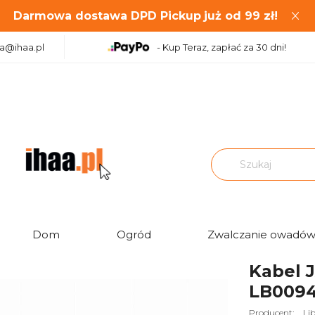
Darmowa dostawa DPD Pickup
już od
99
zł!
aa@ihaa.pl
- Kup Teraz, zapłać za 30 dni!
|
nch)
Kabel JACK 3,5 wt JACK 3,5 wt 1m LB0094 Libox
Dom
Ogród
Zwalczanie owadó
Ocena:
Kabel J
LB0094
Producent:
Li