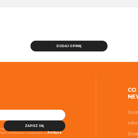
DODAJ OPINIĘ
CO
NE
Dost
Info
ZAPISZ SIĘ
niezbędne do realizacji usługi. Więcej
danych osobowych znajdziesz w
Polityce
Dost