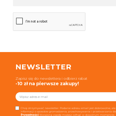
NEWSLETTER
Zapisz się do newslettera i odbierz rabat
-10 zł na pierwsze zakupy!
Chcę otrzymywać newsletter. Podanie adresu email jest dobrowolne, ale 
informacji o sposobie gromadzenia, przechowywania i przetwarzania 
Prywatności
Wyrażoną zgodę możesz cofnąć w dowolnym momencie.