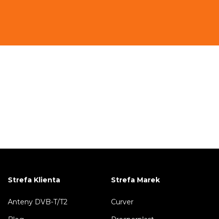
Strefa Klienta
Strefa Marek
Anteny DVB-T/T2
Curver