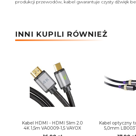
produkcji przewodów, kabel gwarantuje czysty dźwięk be
INNI KUPILI RÓWNIEŻ
Kabel HDMI - HDMI Slim 2.0
Kabel optyczny t
4K 1,5m VA0009-1,5 VAYOX
5,0mm LB0031