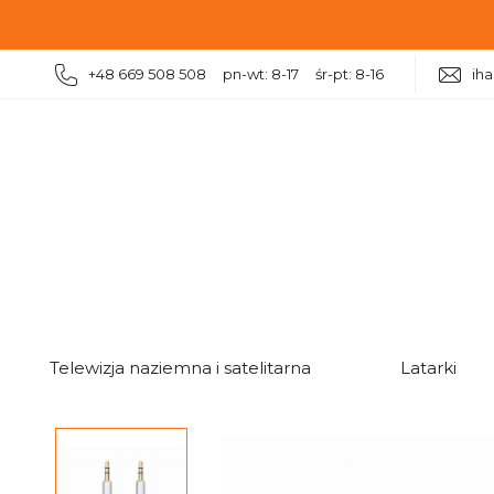
+48 669 508 508 pn-wt: 8-17 śr-pt: 8-16
ih
|
|
|
Kable, przewody
Kable audio
Kable jack i RCA (chi
Telewizja naziemna i satelitarna
Latarki