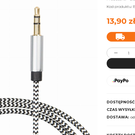
Kod produktu:
B
13,90 z
DOSTĘPNOŚĆ
CZAS WYSYŁKI
DOSTAWA:
od
Cena