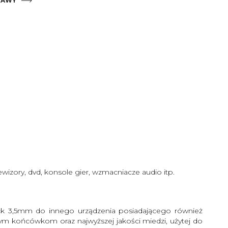
TAWY
tów płatności
izory, dvd, konsole gier, wzmacniacze audio itp.
ack 3,5mm do innego urządzenia posiadającego również
ym końcówkom oraz najwyższej jakości miedzi, użytej do