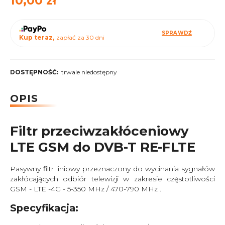
10,00 zł
SPRAWDŹ
Kup teraz,
zapłać za 30 dni
DOSTĘPNOŚĆ:
trwale niedostępny
OPIS
Filtr przeciwzakłóceniowy
LTE GSM do DVB-T RE-FLTE
Pasywny filtr liniowy przeznaczony do wycinania sygnałów
zakłócających odbiór telewizji w zakresie częstotliwości
GSM - LTE -4G - 5-350 MHz / 470-790 MHz .
Specyfikacja: