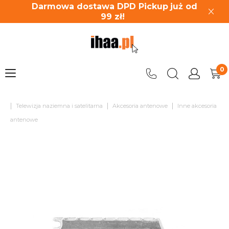
Darmowa dostawa DPD Pickup
już od
99
zł!
|
|
|
Telewizja naziemna i satelitarna
Akcesoria antenowe
Inne akcesoria
antenowe