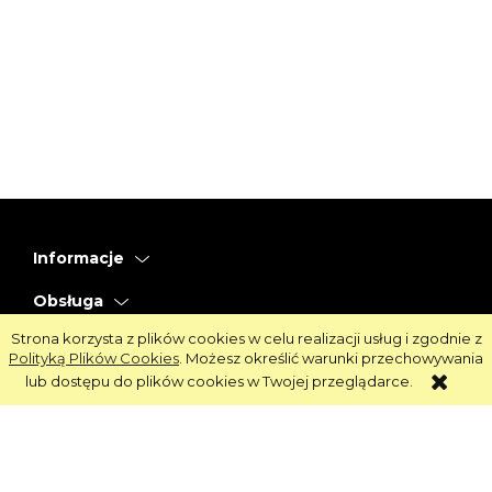
Informacje
Obsługa
Strona korzysta z plików cookies w celu realizacji usług i zgodnie z
Strefa Klienta
Polityką Plików Cookies
. Możesz określić warunki przechowywania
lub dostępu do plików cookies w Twojej przeglądarce.
Strefa Marek