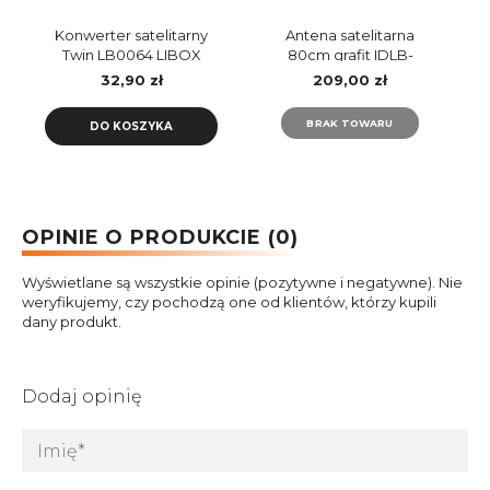
Konwerter satelitarny
Antena satelitarna
Twin LB0064 LIBOX
80cm grafit IDLB-
STCF80-KUANO-LPS
32,90 zł
209,00 zł
INVERTO
BRAK TOWARU
DO KOSZYKA
OPINIE O PRODUKCIE (0)
Wyświetlane są wszystkie opinie (pozytywne i negatywne). Nie
weryfikujemy, czy pochodzą one od klientów, którzy kupili
dany produkt.
Dodaj opinię