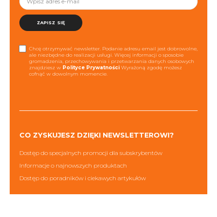
ZAPISZ SIĘ
Chcę otrzymywać newsletter. Podanie adresu email jest dobrowolne,
ale niezbędne do realizacji usługi. Więcej informacji o sposobie
gromadzenia, przechowywania i przetwarzania danych osobowych
znajdziesz w
Polityce Prywatności
Wyrażoną zgodę możesz
cofnąć w dowolnym momencie.
CO ZYSKUJESZ DZIĘKI NEWSLETTEROWI?
Dostęp do specjalnych promocji dla subskrybentów
Informacje o najnowszych produktach
Dostęp do poradników i ciekawych artykułów