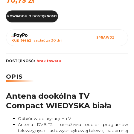
70,73 zł
POWIADOM O DOSTĘPNOŚCI
SPRAWDŹ
Kup teraz,
zapłać za 30 dni
DOSTĘPNOŚĆ:
brak towaru
OPIS
Antena dookólna TV
Compact WIEDYSKA biała
Odbiór w polaryzacji H i V
Antena DVB-T2 umożliwia odbiór programów
telewizyjnych i radiowych cyfrowej telewizji naziemnej