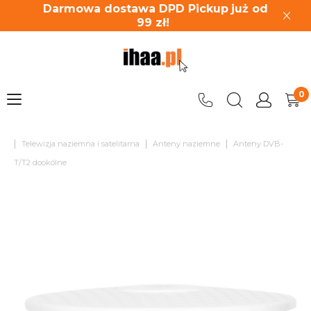
Darmowa dostawa DPD Pickup
już od
99
zł!
|
|
|
Telewizja naziemna i satelitarna
Anteny naziemne
Anteny DVB-
T/T2 dookólne