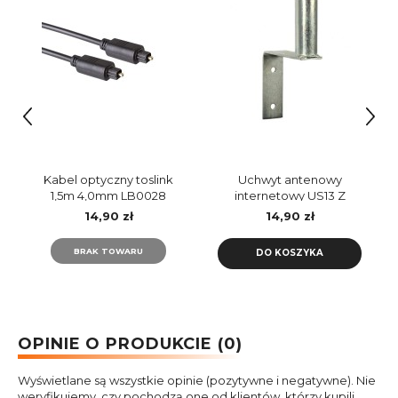
Kabel optyczny toslink
Uchwyt antenowy
1,5m 4,0mm LB0028
internetowy US13 Z
Libox
14,90 zł
14,90 zł
BRAK TOWARU
DO KOSZYKA
OPINIE O PRODUKCIE (0)
Wyświetlane są wszystkie opinie (pozytywne i negatywne). Nie
weryfikujemy, czy pochodzą one od klientów, którzy kupili