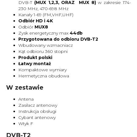
DVB-T
(MUX 1,2,3, ORAZ MUX 8)
w zakresie 174-
230 MHz, 470-698 MHz
Kanały 1-69 (FM,VHF,UHF)
Odbiór HD i 4K
Odbiór
MUX8
Zysk energetyczny max
44db
Przygotowana do odbioru DVB-T2
Wbudowany wzmacniacz
Kąt odbioru 360 stopni
Produkt polski
Łatwy montaż
Kompaktowe wymiary
Hermetyczna obudowa
W zestawie
Antena
Zasilacz antenowy
Instrukcja obsługi
Cybant antenowy
Wtyk F
DVB-T2