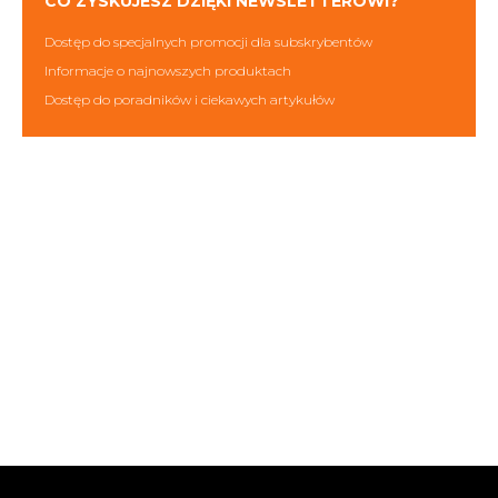
CO ZYSKUJESZ DZIĘKI NEWSLETTEROWI?
Dostęp do specjalnych promocji dla subskrybentów
Informacje o najnowszych produktach
Dostęp do poradników i ciekawych artykułów