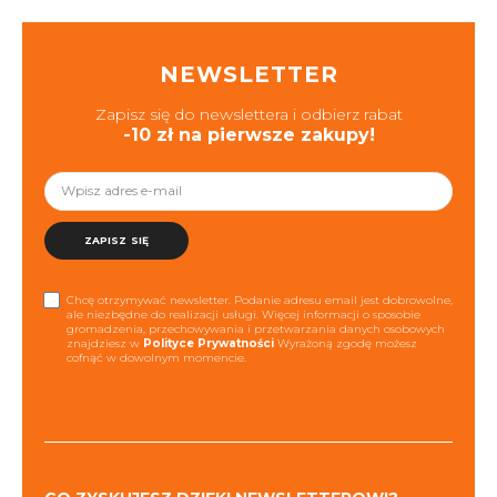
NEWSLETTER
Zapisz się do newslettera i odbierz rabat
-10 zł na pierwsze zakupy!
ZAPISZ SIĘ
Chcę otrzymywać newsletter. Podanie adresu email jest dobrowolne,
ale niezbędne do realizacji usługi. Więcej informacji o sposobie
gromadzenia, przechowywania i przetwarzania danych osobowych
znajdziesz w
Polityce Prywatności
Wyrażoną zgodę możesz
cofnąć w dowolnym momencie.