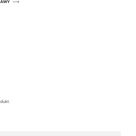
TAWY
tów płatności
dukt.