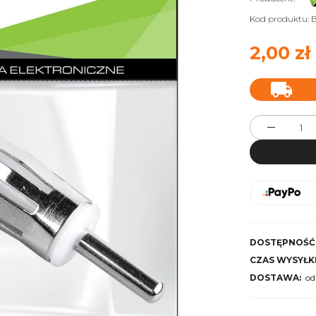
Kod produktu:
2,00 zł
DOSTĘPNOŚĆ
CZAS WYSYŁKI
DOSTAWA:
od
Cena