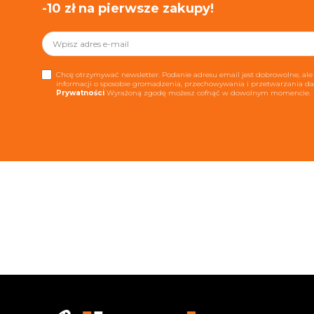
-10 zł na pierwsze zakupy!
Chcę otrzymywać newsletter. Podanie adresu email jest dobrowolne, ale 
informacji o sposobie gromadzenia, przechowywania i przetwarzania 
Prywatności
Wyrażoną zgodę możesz cofnąć w dowolnym momencie.