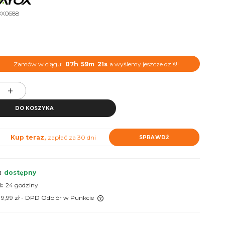
BX0688
Zamów w ciągu:
07h
59m
20s
a wyślemy jeszcze dziś!!
DO KOSZYKA
Kup teraz,
zapłać za 30 dni
SPRAWDŹ
:
dostępny
:
24 godziny
 9,99 zł
- DPD Odbiór w Punkcie
 nie zawiera ewentualnych