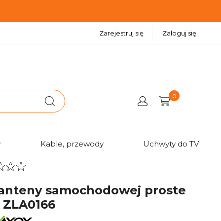
Zarejestruj się
Zaloguj się
0
ie ZLA0166
w
Kable, przewody
Uchwyty do TV
 anteny samochodowej proste
e ZLA0166