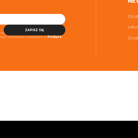
NE
Dost
Info
ZAPISZ SIĘ
niezbędne do realizacji usługi. Więcej
danych osobowych znajdziesz w
Polityce
Dost