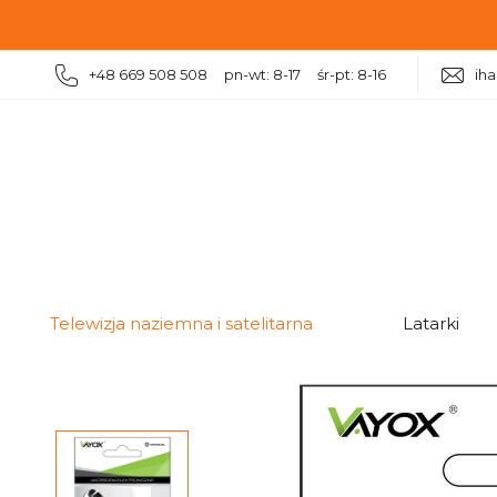
+48 669 508 508 pn-wt: 8-17 śr-pt: 8-16
ih
|
|
Telewizja naziemna i satelitarna
Akcesoria antenowe
Telewizja naziemna i satelitarna
Latarki