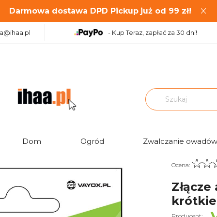
Darmowa dostawa DPD Pickup
już od
99
zł!
aa@ihaa.pl
- Kup Teraz, zapłać za 30 dni!
|
|
Złącza antenowe
Złącze anteny samochodowej proste krótk
Dom
Ogród
Zwalczanie owadó
Ocena:
Złącze
krótki
Producent: