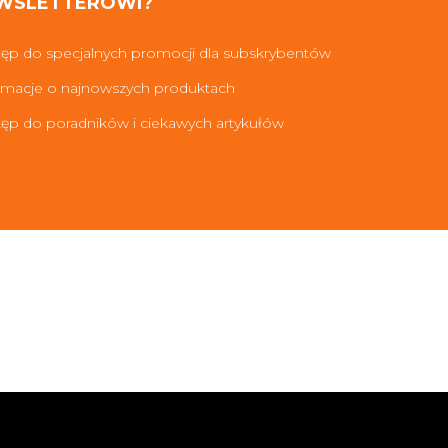
WSLETTEROWI?
ęp do specjalnych promocji dla subskrybentów
rmacje o najnowszych produktach
ęp do poradników i ciekawych artykułów