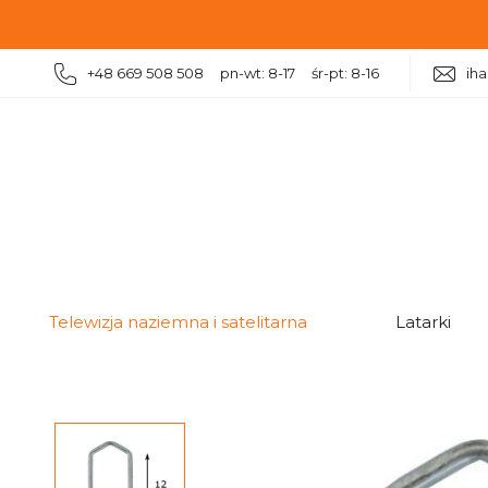
+48 669 508 508 pn-wt: 8-17 śr-pt: 8-16
ih
|
|
Telewizja naziemna i satelitarna
Uchwyty antenowe
Telewizja naziemna i satelitarna
Latarki