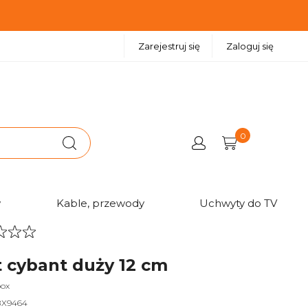
Zarejestruj się
Zaloguj się
0
w
Kable, przewody
Uchwyty do TV
 cybant duży 12 cm
box
BX9464