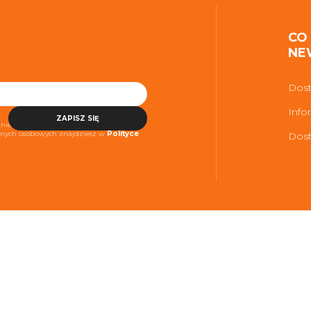
CO
NE
Dost
Info
ZAPISZ SIĘ
niezbędne do realizacji usługi. Więcej
danych osobowych znajdziesz w
Polityce
Dost