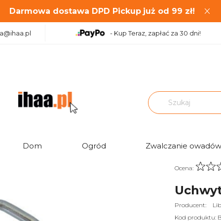
Darmowa dostawa DPD Pickup
już od
99
zł!
aa@ihaa.pl
- Kup Teraz, zapłać za 30 dni!
|
|
Maszty antenowe i mocowania
Uchwyt cybant duży 12 cm
Dom
Ogród
Zwalczanie owadó
Ocena:
Uchwyt
Producent:
Li
Kod produktu: