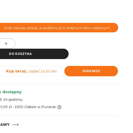
Zrób zakupy dzisiaj, a wyślemy je w kolejnym dniu roboczym
DO KOSZYKA
Kup teraz,
zapłać za 30 dni
SPRAWDŹ
:
dostępny
:
24 godziny
 9,99 zł
- DPD Odbiór w Punkcie
 nie zawiera ewentualnych
TAWY
tów płatności