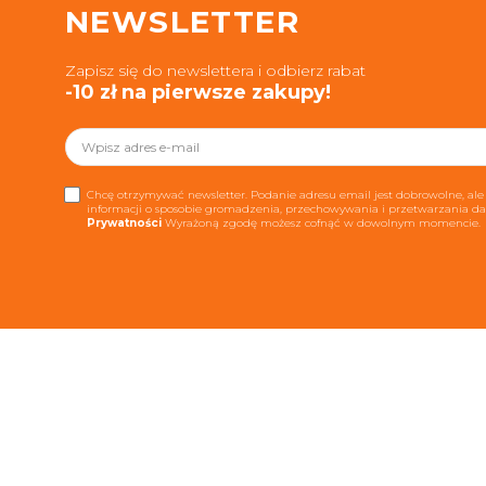
NEWSLETTER
Zapisz się do newslettera i odbierz rabat
-10 zł na pierwsze zakupy!
Chcę otrzymywać newsletter. Podanie adresu email jest dobrowolne, ale 
informacji o sposobie gromadzenia, przechowywania i przetwarzania 
Prywatności
Wyrażoną zgodę możesz cofnąć w dowolnym momencie.