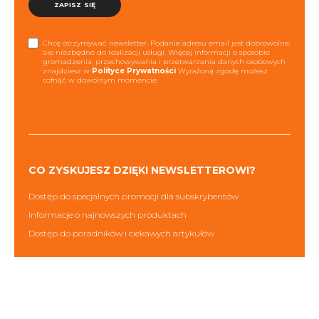
ZAPISZ SIĘ
Chcę otrzymywać newsletter. Podanie adresu email jest dobrowolne,
ale niezbędne do realizacji usługi. Więcej informacji o sposobie
gromadzenia, przechowywania i przetwarzania danych osobowych
znajdziesz w
Polityce Prywatności
Wyrażoną zgodę możesz
cofnąć w dowolnym momencie.
CO ZYSKUJESZ DZIĘKI NEWSLETTEROWI?
Dostęp do specjalnych promocji dla subskrybentów
Informacje o najnowszych produktach
Dostęp do poradników i ciekawych artykułów