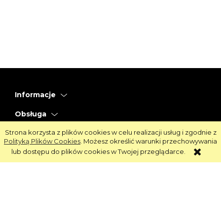
Informacje
Obsługa
Strona korzysta z plików cookies w celu realizacji usług i zgodnie z
Strefa Klienta
Polityką Plików Cookies
. Możesz określić warunki przechowywania
lub dostępu do plików cookies w Twojej przeglądarce.
Strefa Marek
Oprogramowanie:
Shoper