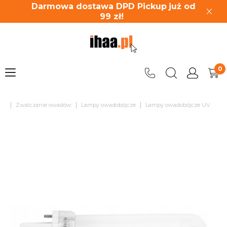
Darmowa dostawa DPD Pickup
już od
99
zł!
|
|
|
Zwalczanie owadów
Lampy owadobójcze
Lampy owadobójcze UV