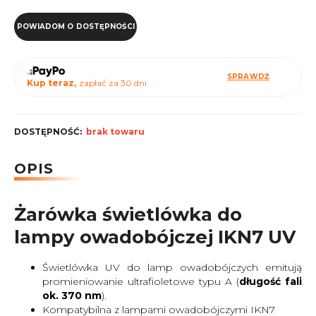
POWIADOM O DOSTĘPNOŚCI
SPRAWDŹ
Kup teraz,
zapłać za 30 dni
DOSTĘPNOŚĆ:
brak towaru
OPIS
Żarówka świetlówka do
lampy owadobójczej IKN7 UV
Świetlówka UV do lamp owadobójczych emitują
promieniowanie ultrafioletowe typu A (
długość fali
ok. 370 nm
).
Kompatybilna z lampami owadobójczymi IKN7