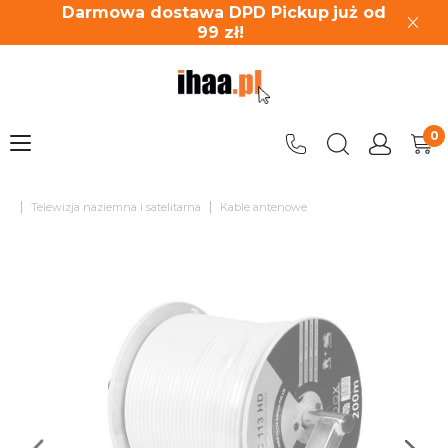
Darmowa dostawa DPD Pickup
już od
99
zł!
|
|
Telewizja naziemna i satelitarna
Kable antenowe