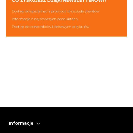
CO ZYSKUJESZ DZIĘKI NEWSLETTEROWI?
Dostęp do specjalnych promocji dla subskrybentów
Informacje o najnowszych produktach
Dostęp do poradników i ciekawych artykułów
Informacje