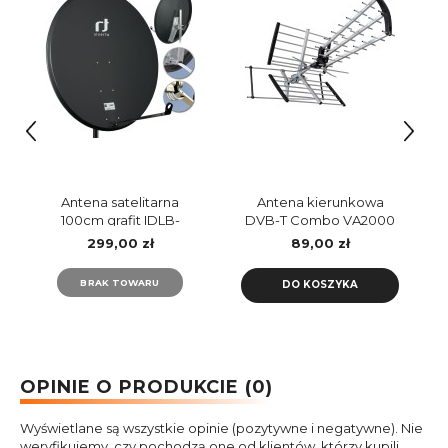
Antena satelitarna
Antena kierunkowa
100cm grafit IDLB-
DVB-T Combo VA2000
STCF90-KUANO-LPS
Vayox
299,00 zł
89,00 zł
INVERTO
BRAK TOWARU
DO KOSZYKA
OPINIE O PRODUKCIE (0)
Wyświetlane są wszystkie opinie (pozytywne i negatywne). Nie
weryfikujemy, czy pochodzą one od klientów, którzy kupili