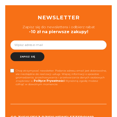
NEWSLETTER
Zapisz się do newslettera i odbierz rabat
-10 zł na pierwsze zakupy!
ZAPISZ SIĘ
Chcę otrzymywać newsletter. Podanie adresu email jest dobrowolne,
ale niezbędne do realizacji usługi. Więcej informacji o sposobie
gromadzenia, przechowywania i przetwarzania danych osobowych
znajdziesz w
Polityce Prywatności
Wyrażoną zgodę możesz
cofnąć w dowolnym momencie.