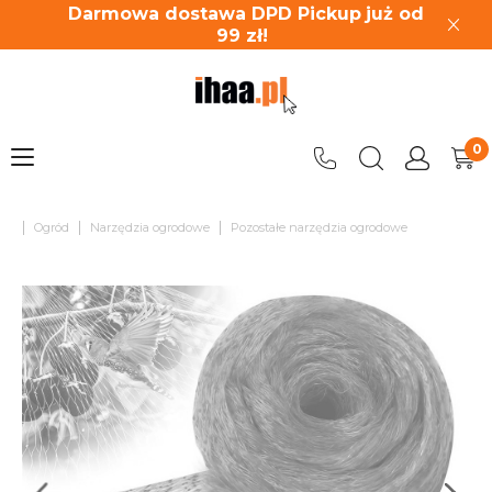
Darmowa dostawa DPD Pickup
już od
99
zł!
|
|
|
Ogród
Narzędzia ogrodowe
Pozostałe narzędzia ogrodowe