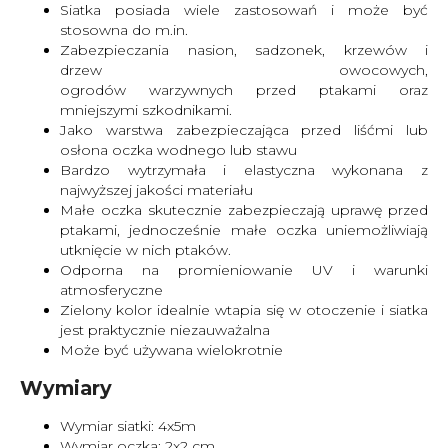
Siatka posiada wiele zastosowań i może być
stosowna do m.in.
Zabezpieczania nasion, sadzonek, krzewów i
drzew owocowych,
ogrodów warzywnych przed ptakami oraz
mniejszymi szkodnikami.
Jako warstwa zabezpieczająca przed liśćmi lub
osłona oczka wodnego lub stawu
Bardzo wytrzymała i elastyczna wykonana z
najwyższej jakości materiału
Małe oczka skutecznie zabezpieczają uprawę przed
ptakami, jednocześnie małe oczka uniemożliwiają
utknięcie w nich ptaków.
Odporna na promieniowanie UV i warunki
atmosferyczne
Zielony kolor idealnie wtapia się w otoczenie i siatka
jest praktycznie niezauważalna
Może być używana wielokrotnie
Wymiary
Wymiar siatki: 4x5m
Wymiar oczka: 2x2 cm