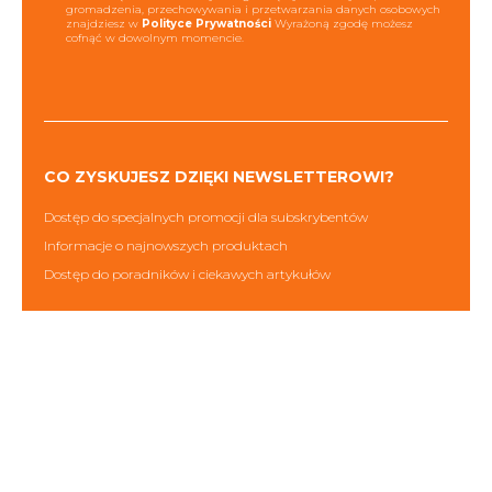
gromadzenia, przechowywania i przetwarzania danych osobowych
znajdziesz w
Polityce Prywatności
Wyrażoną zgodę możesz
cofnąć w dowolnym momencie.
CO ZYSKUJESZ DZIĘKI NEWSLETTEROWI?
Dostęp do specjalnych promocji dla subskrybentów
Informacje o najnowszych produktach
Dostęp do poradników i ciekawych artykułów