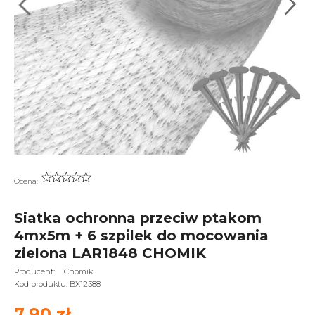
Ocena:
Siatka ochronna przeciw ptakom
4mx5m + 6 szpilek do mocowania
zielona LAR1848 CHOMIK
Producent:
Chomik
Kod produktu:
BX12388
7,90 zł