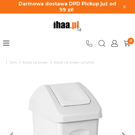
Darmowa dostawa DPD Pickup
już od
99
zł!
|
|
|
Dom
Kosze na śmieci
Kosze na śmieci uchylne