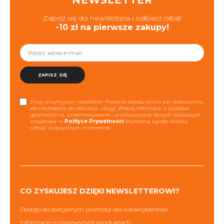
NEWSLETTER
Zapisz się do newslettera i odbierz rabat
-10 zł na pierwsze zakupy!
ZAPISZ SIĘ
Chcę otrzymywać newsletter. Podanie adresu email jest dobrowolne,
ale niezbędne do realizacji usługi. Więcej informacji o sposobie
gromadzenia, przechowywania i przetwarzania danych osobowych
znajdziesz w
Polityce Prywatności
Wyrażoną zgodę możesz
cofnąć w dowolnym momencie.
CO ZYSKUJESZ DZIĘKI NEWSLETTEROWI?
Dostęp do specjalnych promocji dla subskrybentów
Informacje o najnowszych produktach