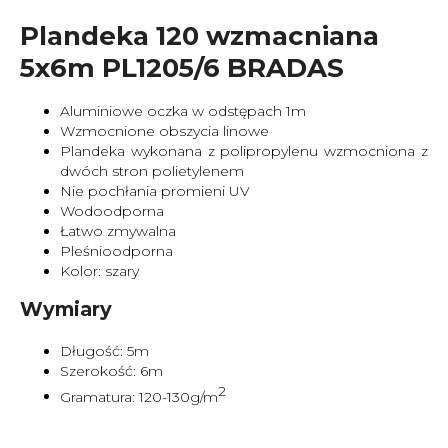
Plandeka 120 wzmacniana
5x6m PL1205/6 BRADAS
Aluminiowe oczka w odstępach 1m
Wzmocnione obszycia linowe
Plandeka wykonana z polipropylenu wzmocniona z
dwóch stron polietylenem
Nie pochłania promieni UV
Wodoodporna
Łatwo zmywalna
Pleśnioodporna
Kolor: szary
Wymiary
Długość: 5m
Szerokość: 6m
2
Gramatura: 120-130g/m