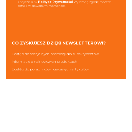
znajdziesz w
Polityce Prywatności
Wyrażoną zgodę możesz
cofnąć w dowolnym momencie.
CO ZYSKUJESZ DZIĘKI NEWSLETTEROWI?
Dostęp do specjalnych promocji dla subskrybentów
Informacje o najnowszych produktach
Dostęp do poradników i ciekawych artykułów