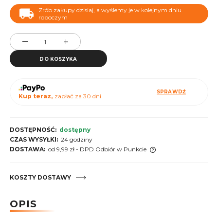
Zrób zakupy dzisiaj, a wyślemy je w kolejnym dniu
roboczym
DO KOSZYKA
SPRAWDŹ
Kup teraz,
zapłać za 30 dni
DOSTĘPNOŚĆ:
dostępny
CZAS WYSYŁKI:
24 godziny
DOSTAWA:
od 9,99 zł
- DPD Odbiór w Punkcie
Cena nie zawiera ewentualnych kosztów płatności
KOSZTY DOSTAWY
OPIS