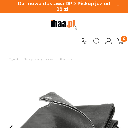
Darmowa dostawa DPD Pickup
już od
99
zł!
|
|
|
Ogród
Narzędzia ogrodowe
Plandeki