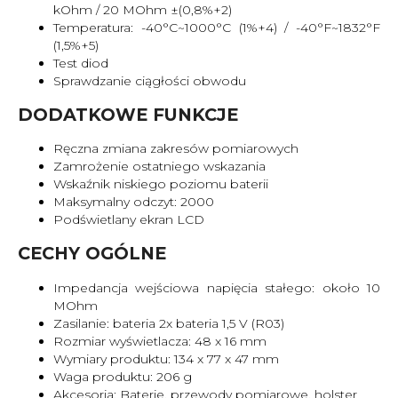
kOhm / 20 MOhm ±(0,8%+2)
Temperatura: -40°C~1000°C (1%+4) / -40°F~1832°F
(1,5%+5)
Test diod
Sprawdzanie ciągłości obwodu
DODATKOWE FUNKCJE
Ręczna zmiana zakresów pomiarowych
Zamrożenie ostatniego wskazania
Wskaźnik niskiego poziomu baterii
Maksymalny odczyt: 2000
Podświetlany ekran LCD
CECHY OGÓLNE
Impedancja wejściowa napięcia stałego: około 10
MOhm
Zasilanie: bateria 2x bateria 1,5 V (R03)
Rozmiar wyświetlacza: 48 x 16 mm
Wymiary produktu: 134 x 77 x 47 mm
Waga produktu: 206 g
Akcesoria: Baterie, przewody pomiarowe, holster