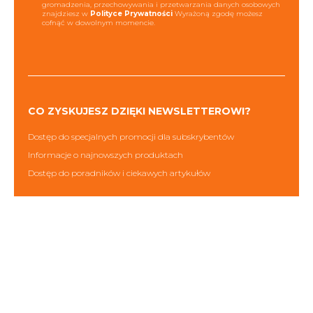
gromadzenia, przechowywania i przetwarzania danych osobowych
znajdziesz w
Polityce Prywatności
Wyrażoną zgodę możesz
cofnąć w dowolnym momencie.
CO ZYSKUJESZ DZIĘKI NEWSLETTEROWI?
Dostęp do specjalnych promocji dla subskrybentów
Informacje o najnowszych produktach
Dostęp do poradników i ciekawych artykułów