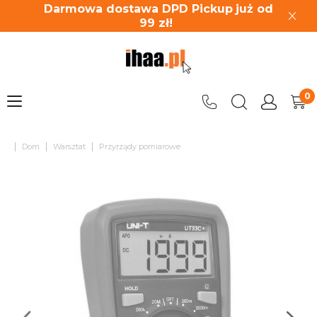
Darmowa dostawa DPD Pickup
już od
99
zł!
|
|
|
Dom
Warsztat
Przyrządy pomiarowe