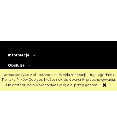
Informacje
Obsługa
Strona korzysta z plików cookies w celu realizacji usług i zgodnie z
Strefa Klienta
Polityką Plików Cookies
. Możesz określić warunki przechowywania
lub dostępu do plików cookies w Twojej przeglądarce.
Strefa Marek