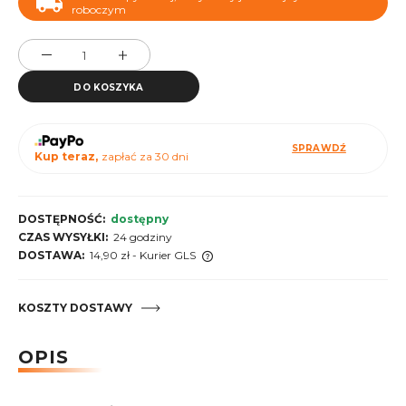
roboczym
DO KOSZYKA
SPRAWDŹ
Kup teraz,
zapłać za 30 dni
DOSTĘPNOŚĆ:
dostępny
CZAS WYSYŁKI:
24 godziny
DOSTAWA:
14,90 zł
- Kurier GLS
Cena nie zawiera ewentualnych kosztów płatności
KOSZTY DOSTAWY
OPIS