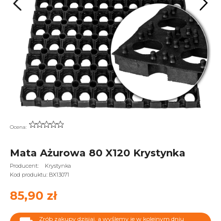
Ocena:
Mata Ażurowa 80 X120 Krystynka
Producent:
Krystynka
Kod produktu:
BX13071
85,90 zł
Zrób zakupy dzisiaj, a wyślemy je w kolejnym dniu