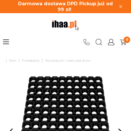
Darmowa dostawa DPD Pickup
już od
99
zł!
|
|
|
Dom
Przedpokój
Wycieraczki i maty pod drzwi