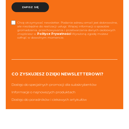
ZAPISZ SIĘ
Chcę otrzymywać newsletter. Podanie adresu email jest dobrowolne,
ale niezbędne do realizacji usługi. Więcej informacji o sposobie
gromadzenia, przechowywania i przetwarzania danych osobowych
znajdziesz w
Polityce Prywatności
Wyrażoną zgodę możesz
cofnąć w dowolnym momencie.
CO ZYSKUJESZ DZIĘKI NEWSLETTEROWI?
Dostęp do specjalnych promocji dla subskrybentów
Informacje o najnowszych produktach
Dostęp do poradników i ciekawych artykułów