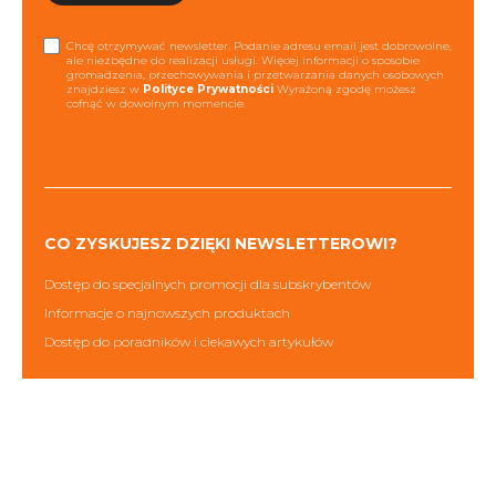
Chcę otrzymywać newsletter. Podanie adresu email jest dobrowolne,
ale niezbędne do realizacji usługi. Więcej informacji o sposobie
gromadzenia, przechowywania i przetwarzania danych osobowych
znajdziesz w
Polityce Prywatności
Wyrażoną zgodę możesz
cofnąć w dowolnym momencie.
CO ZYSKUJESZ DZIĘKI NEWSLETTEROWI?
Dostęp do specjalnych promocji dla subskrybentów
Informacje o najnowszych produktach
Dostęp do poradników i ciekawych artykułów