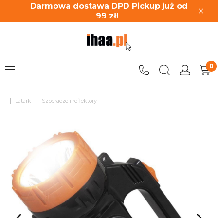
Darmowa dostawa DPD Pickup
już od
99
zł!
|
|
Latarki
Szperacze i reflektory