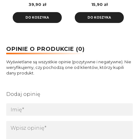
PD 20W premium line
VAYOX
39,90 zł
15,90 zł
VA0001 Vayox
DO KOSZYKA
DO KOSZYKA
OPINIE O PRODUKCIE (0)
Wyświetlane są wszystkie opinie (pozytywne i negatywne). Nie
weryfikujemy, czy pochodzą one od klientów, którzy kupili
dany produkt.
Dodaj opinię