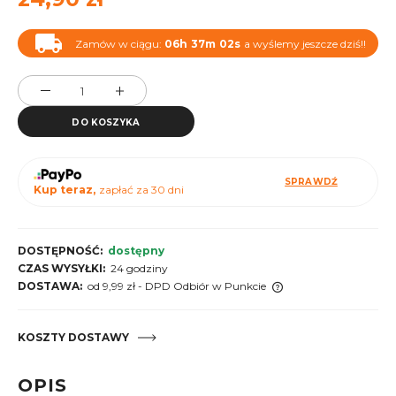
Zamów w ciągu:
06h
37m
01s
a wyślemy jeszcze dziś!!
DO KOSZYKA
SPRAWDŹ
Kup teraz,
zapłać za 30 dni
DOSTĘPNOŚĆ:
dostępny
CZAS WYSYŁKI:
24 godziny
DOSTAWA:
od 9,99 zł
- DPD Odbiór w Punkcie
Cena nie zawiera ewentualnych kosztów płatności
KOSZTY DOSTAWY
OPIS