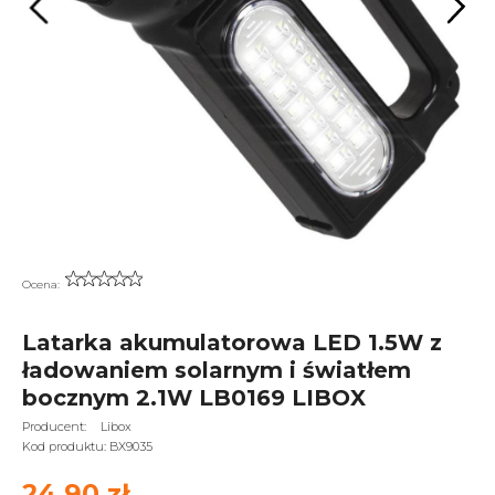
Ocena:
Latarka akumulatorowa LED 1.5W z
ładowaniem solarnym i światłem
bocznym 2.1W LB0169 LIBOX
Producent:
Libox
Kod produktu:
BX9035
24,90 zł