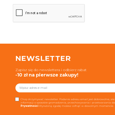
NEWSLETTER
Zapisz się do newslettera i odbierz rabat
-10 zł na pierwsze zakupy!
Chcę otrzymywać newsletter. Podanie adresu email jest dobrowolne, ale 
informacji o sposobie gromadzenia, przechowywania i przetwarzania 
Prywatności
Wyrażoną zgodę możesz cofnąć w dowolnym momencie.