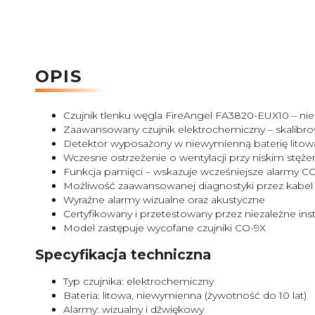
OPIS
Czujnik tlenku węgla FireAngel FA3820-EUX10 – 
Zaawansowany czujnik elektrochemiczny – skalibr
Detektor wyposażony w niewymienną baterię litową 
Wczesne ostrzeżenie o wentylacji przy niskim stęże
Funkcja pamięci – wskazuje wcześniejsze alarmy C
Możliwość zaawansowanej diagnostyki przez kabel
Wyraźne alarmy wizualne oraz akustyczne
Certyfikowany i przetestowany przez niezależne i
Model zastępuje wycofane czujniki CO-9X
Specyfikacja techniczna
Typ czujnika: elektrochemiczny
Bateria: litowa, niewymienna (żywotność do 10 lat)
Alarmy: wizualny i dźwiękowy