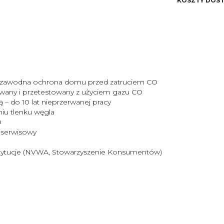
KOSZTY DOS
kosztów płatnośc
niezawodna ochrona domu przed zatruciem CO
owany i przetestowany z użyciem gazu CO
– do 10 lat nieprzerwanej pracy
niu tlenku węgla
O
 serwisowy
nstytucje (NVWA, Stowarzyszenie Konsumentów)