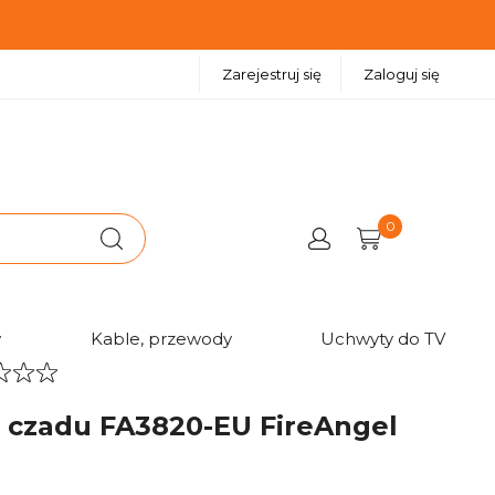
Zarejestruj się
Zaloguj się
0
w
Kable, przewody
Uchwyty do TV
k czadu FA3820-EU FireAngel