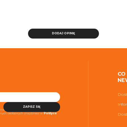
DODAJ OPINIĘ
CO
NE
Dost
Info
ZAPISZ SIĘ
niezbędne do realizacji usługi. Więcej
danych osobowych znajdziesz w
Polityce
Dost