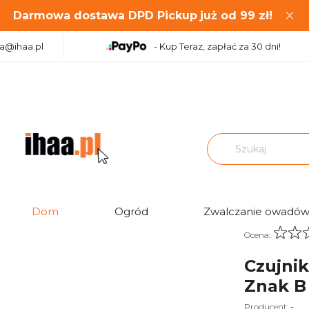
Darmowa dostawa DPD Pickup
już od
99
zł!
aa@ihaa.pl
- Kup Teraz, zapłać za 30 dni!
A3820-EU FireAngel Znak B
Dom
Ogród
Zwalczanie owadó
Ocena:
Czujni
Znak B
-
Producent: