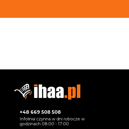
+48 669 508 508
Infolinia czynna w dni robocze w
godzinach 08:00 - 17:00