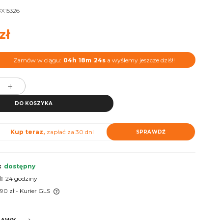
X15326
zł
Zamów w ciągu:
04h
18m
23s
a wyślemy jeszcze dziś!!
DO KOSZYKA
Kup teraz,
zapłać za 30 dni
SPRAWDŹ
:
dostępny
:
24 godziny
,90 zł
- Kurier GLS
 ewentualnych