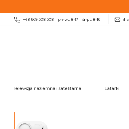
+48 669 508 508 pn-wt: 8-17 śr-pt: 8-16
ih
|
|
|
|
Dom
Inteligentny dom
Czujniki
Czujnik czadu F
Telewizja naziemna i satelitarna
Latarki