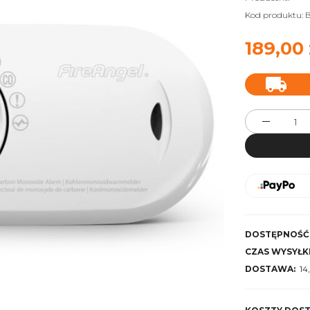
Kod produktu:
B
189,00 
DOSTĘPNOŚĆ
CZAS WYSYŁKI
DOSTAWA:
14
Cena nie zawiera