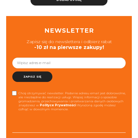
NEWSLETTER
Zapisz się do newslettera i odbierz rabat
-10 zł na pierwsze zakupy!
ZAPISZ SIĘ
Chcę otrzymywać newsletter. Podanie adresu email jest dobrowolne,
ale niezbędne do realizacji usługi. Więcej informacji o sposobie
gromadzenia, przechowywania i przetwarzania danych osobowych
znajdziesz w
Polityce Prywatności
Wyrażoną zgodę możesz
cofnąć w dowolnym momencie.