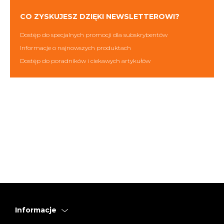
CO ZYSKUJESZ DZIĘKI NEWSLETTEROWI?
Dostęp do specjalnych promocji dla subskrybentów
Informacje o najnowszych produktach
Dostęp do poradników i ciekawych artykułów
Informacje