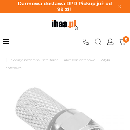
Darmowa dostawa DPD Pickup
już od
99
zł!
|
|
|
Telewizja naziemna i satelitarna
Akcesoria antenowe
Wtyki
antenowe