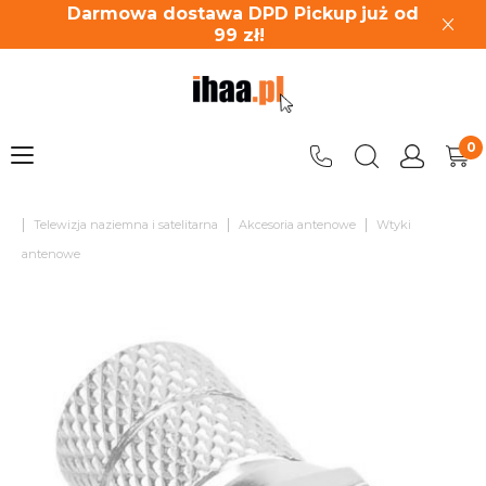
Darmowa dostawa DPD Pickup
już od
99
zł!
|
|
|
Telewizja naziemna i satelitarna
Akcesoria antenowe
Wtyki
antenowe