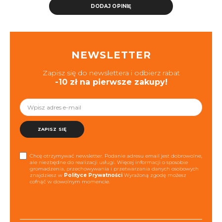
DODAJ OPINIĘ
NEWSLETTER
Zapisz się do newslettera i odbierz rabat
-10 zł na pierwsze zakupy!
ZAPISZ SIĘ
Chcę otrzymywać newsletter. Podanie adresu email jest dobrowolne,
ale niezbędne do realizacji usługi. Więcej informacji o sposobie
gromadzenia, przechowywania i przetwarzania danych osobowych
znajdziesz w
Polityce Prywatności
Wyrażoną zgodę możesz
cofnąć w dowolnym momencie.