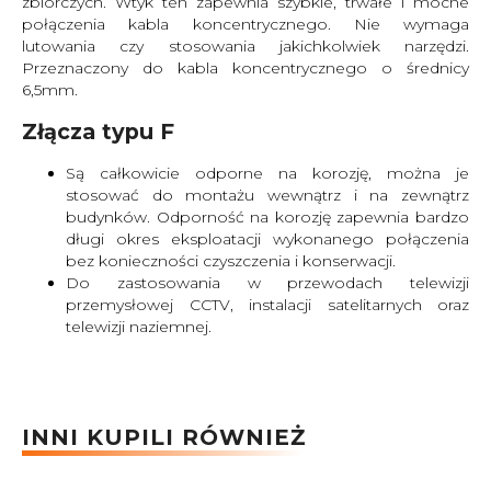
zbiorczych. Wtyk ten zapewnia szybkie, trwałe i mocne
połączenia kabla koncentrycznego. Nie wymaga
lutowania czy stosowania jakichkolwiek narzędzi.
Przeznaczony do kabla koncentrycznego o średnicy
6,5mm.
Złącza typu F
Są całkowicie odporne na korozję, można je
stosować do montażu wewnątrz i na zewnątrz
budynków. Odporność na korozję zapewnia bardzo
długi okres eksploatacji wykonanego połączenia
bez konieczności czyszczenia i konserwacji.
Do zastosowania w przewodach telewizji
przemysłowej CCTV, instalacji satelitarnych oraz
telewizji naziemnej.
INNI KUPILI RÓWNIEŻ