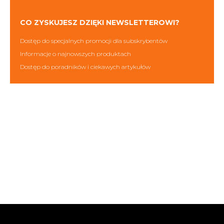
CO ZYSKUJESZ DZIĘKI NEWSLETTEROWI?
Dostęp do specjalnych promocji dla subskrybentów
Informacje o najnowszych produktach
Dostęp do poradników i ciekawych artykułów