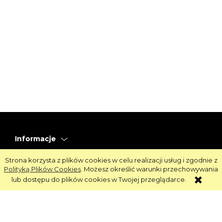
Informacje
Obsługa
Strona korzysta z plików cookies w celu realizacji usług i zgodnie z
Polityką Plików Cookies
. Możesz określić warunki przechowywania
Strefa Klienta
lub dostępu do plików cookies w Twojej przeglądarce.
Strefa Marek