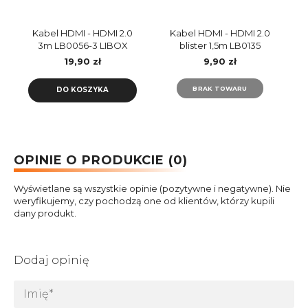
Kabel HDMI - HDMI 2.0
Kabel HDMI - HDMI 2.0
3m LB0056-3 LIBOX
blister 1,5m LB0135
LIBOX
19,90 zł
9,90 zł
BRAK TOWARU
DO KOSZYKA
OPINIE O PRODUKCIE (0)
Wyświetlane są wszystkie opinie (pozytywne i negatywne). Nie
weryfikujemy, czy pochodzą one od klientów, którzy kupili
dany produkt.
Dodaj opinię