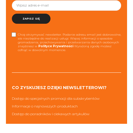
ZAPISZ SIĘ
Chcę otrzymywać newsletter. Podanie adresu email jest dobrowolne,
ale niezbędne do realizacji usługi. Więcej informacji o sposobie
gromadzenia, przechowywania i przetwarzania danych osobowych
znajdziesz w
Polityce Prywatności
Wyrażoną zgodę możesz
cofnąć w dowolnym momencie.
CO ZYSKUJESZ DZIĘKI NEWSLETTEROWI?
Dostęp do specjalnych promocji dla subskrybentów
Informacje o najnowszych produktach
Dostęp do poradników i ciekawych artykułów