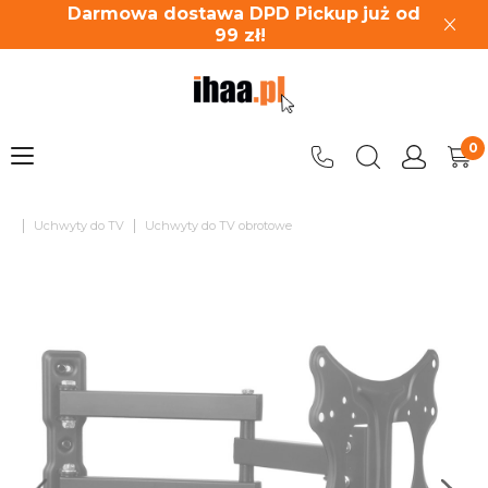
Darmowa dostawa DPD Pickup
już od
99
zł!
|
|
Uchwyty do TV
Uchwyty do TV obrotowe