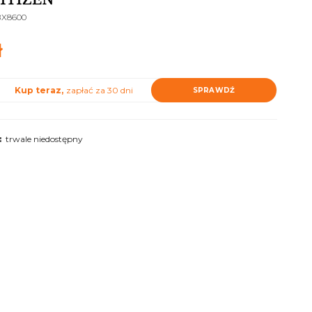
BX8600
ł
Kup teraz,
zapłać za 30 dni
SPRAWDŹ
:
trwale niedostępny