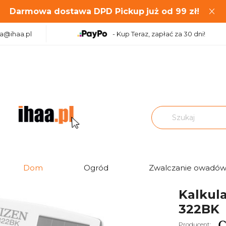
Darmowa dostawa DPD Pickup
już od
99
zł!
aa@ihaa.pl
- Kup Teraz, zapłać za 30 dni!
 kieszonkowy Citizen SLD-322BK
Dom
Ogród
Zwalczanie owadó
Ocena:
Kalkula
322BK
Producent: