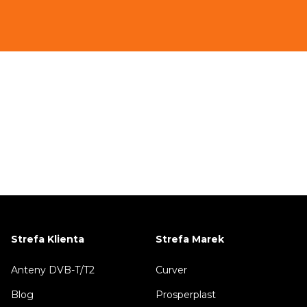
Strefa Klienta
Strefa Marek
Anteny DVB-T/T2
Curver
Blog
Prosperplast