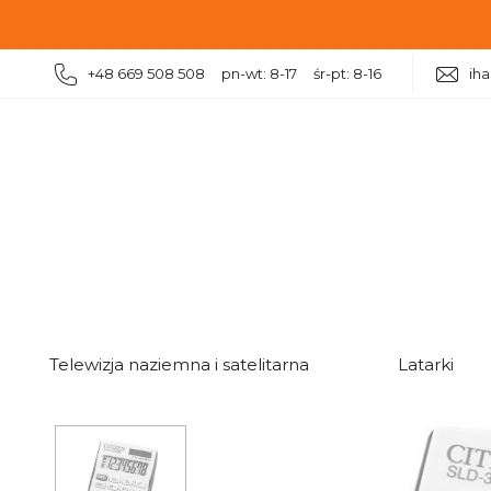
+48 669 508 508 pn-wt: 8-17 śr-pt: 8-16
ih
|
|
|
|
Dom
Biuro
Kalkulatory kieszonkowe
Kalkulator
Telewizja naziemna i satelitarna
Latarki