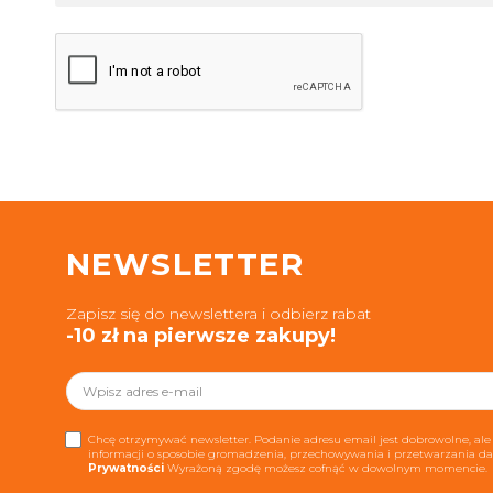
NEWSLETTER
Zapisz się do newslettera i odbierz rabat
-10 zł na pierwsze zakupy!
Chcę otrzymywać newsletter. Podanie adresu email jest dobrowolne, ale 
informacji o sposobie gromadzenia, przechowywania i przetwarzania 
Prywatności
Wyrażoną zgodę możesz cofnąć w dowolnym momencie.