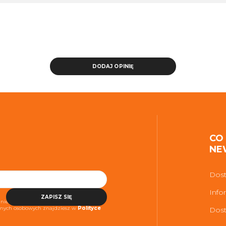
DODAJ OPINIĘ
CO
NE
Dost
Info
ZAPISZ SIĘ
niezbędne do realizacji usługi. Więcej
danych osobowych znajdziesz w
Polityce
Dost