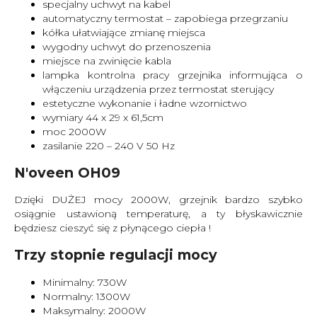
specjalny uchwyt na kabel
automatyczny termostat – zapobiega przegrzaniu
kółka ułatwiające zmianę miejsca
wygodny uchwyt do przenoszenia
miejsce na zwinięcie kabla
lampka kontrolna pracy grzejnika informująca o
włączeniu urządzenia przez termostat sterujący
estetyczne wykonanie i ładne wzornictwo
wymiary 44 x 29 x 61,5cm
moc 2000W
zasilanie 220 – 240 V 50 Hz
N'oveen OH09
Dzięki DUŻEJ mocy 2000W, grzejnik bardzo szybko
osiągnie ustawioną temperaturę, a ty błyskawicznie
będziesz cieszyć się z płynącego ciepła !
Trzy stopnie regulacji mocy
Minimalny: 730W
Normalny: 1300W
Maksymalny: 2000W