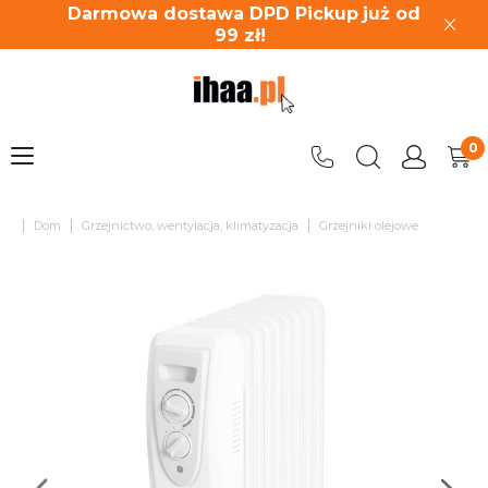
Darmowa dostawa DPD Pickup
już od
99
zł!
|
|
|
Dom
Grzejnictwo, wentylacja, klimatyzacja
Grzejniki olejowe