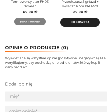
Termowentylator FH03
Przedłużacz 5 gniazd +
Noveen
wyłącznik 5m 10A IP20
LB0085-5 Libox
69,90 zł
29,90 zł
BRAK TOWARU
DO KOSZYKA
OPINIE O PRODUKCIE (0)
Wyświetlane są wszystkie opinie (pozytywne i negatywne). Nie
weryfikujemy, czy pochodzą one od klientów, którzy kupili
dany produkt.
Dodaj opinię