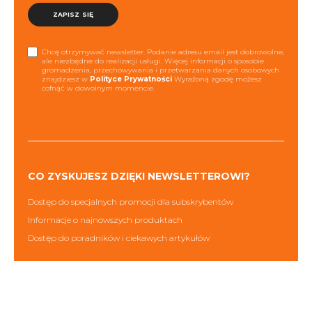
ZAPISZ SIĘ
Chcę otrzymywać newsletter. Podanie adresu email jest dobrowolne,
ale niezbędne do realizacji usługi. Więcej informacji o sposobie
gromadzenia, przechowywania i przetwarzania danych osobowych
znajdziesz w
Polityce Prywatności
Wyrażoną zgodę możesz
cofnąć w dowolnym momencie.
CO ZYSKUJESZ DZIĘKI NEWSLETTEROWI?
Dostęp do specjalnych promocji dla subskrybentów
Informacje o najnowszych produktach
Dostęp do poradników i ciekawych artykułów