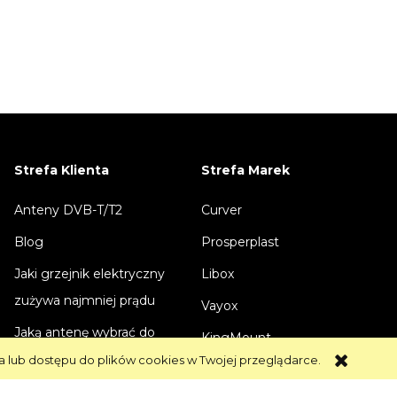
Strefa Klienta
Strefa Marek
Anteny DVB-T/T2
Curver
Blog
Prosperplast
Jaki grzejnik elektryczny
Libox
zużywa najmniej prądu
Vayox
Jaką antenę wybrać do
KingMount
telewizji naziemnej
a lub dostępu do plików cookies w Twojej przeglądarce.
Telmor
Jaki kabel wybrać do