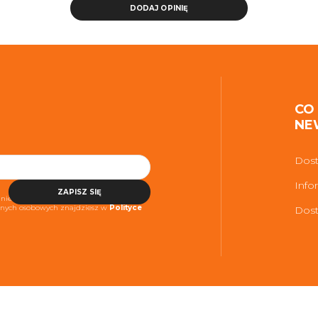
DODAJ OPINIĘ
CO
NE
Dost
Info
ZAPISZ SIĘ
niezbędne do realizacji usługi. Więcej
danych osobowych znajdziesz w
Polityce
Dost