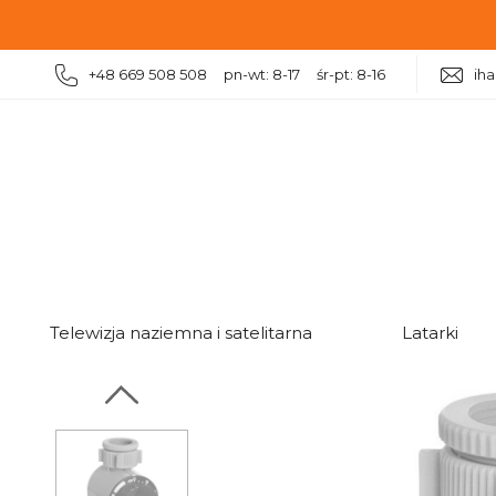
+48 669 508 508 pn-wt: 8-17 śr-pt: 8-16
ih
|
|
|
|
Ogród
Nawadnianie
Złączki i końcówki
Zegar m
Telewizja naziemna i satelitarna
Latarki