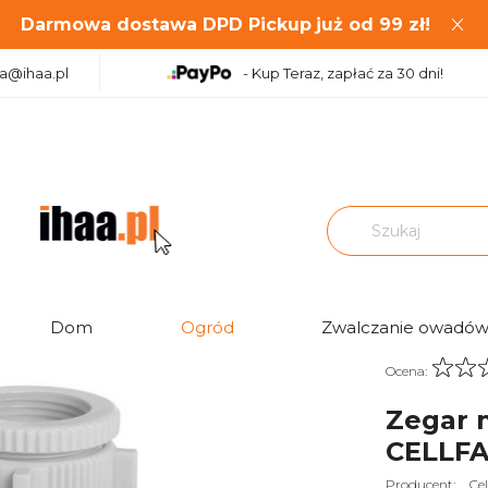
Darmowa dostawa DPD Pickup
już od
99
zł!
aa@ihaa.pl
- Kup Teraz, zapłać za 30 dni!
echaniczny IDEAL 52-090 CELLFAST
Dom
Ogród
Zwalczanie owadó
Ocena:
Zegar 
CELLF
Producent:
Cel