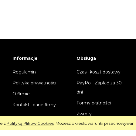
Informacje
Obsługa
Regulamin
Czas i koszt dostawy
Polityka prywatności
PayPo - Zapłać za 30
dni
O firmie
Formy płatności
Kontakt i dane firmy
Zwroty
ie z
Polityką Plików Cookies
. Możesz określić warunki przechowywani
Reklamacje