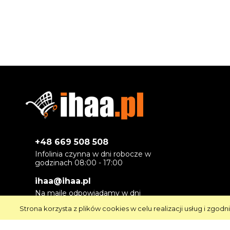
+48 669 508 508
Infolinia czynna w dni robocze w
godzinach 08:00 - 17:00
ihaa@ihaa.pl
Na maile odpowiadamy w dni
robocze
Strona korzysta z plików cookies w celu realizacji usług i zgodn
- maksymalnie w ciągu 24 godzin