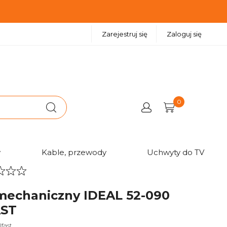
Zarejestruj się
Zaloguj się
0
w
Kable, przewody
Uchwyty do TV
mechaniczny IDEAL 52-090
AST
lfast