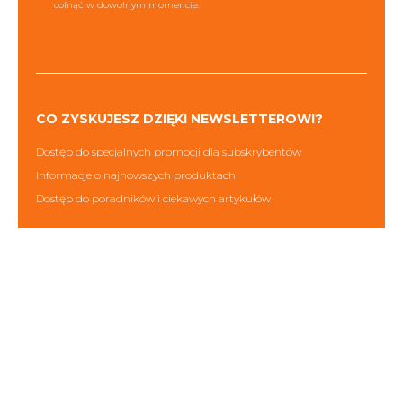
cofnąć w dowolnym momencie.
CO ZYSKUJESZ DZIĘKI NEWSLETTEROWI?
Dostęp do specjalnych promocji dla subskrybentów
Informacje o najnowszych produktach
Dostęp do poradników i ciekawych artykułów