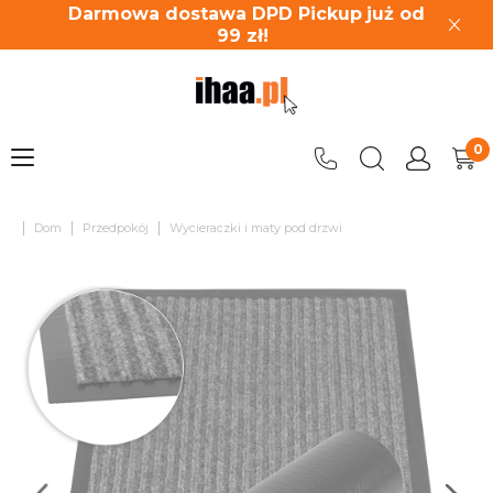
Darmowa dostawa DPD Pickup
już od
99
zł!
|
|
|
Dom
Przedpokój
Wycieraczki i maty pod drzwi