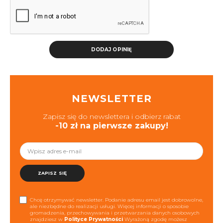
DODAJ OPINIĘ
NEWSLETTER
Zapisz się do newslettera i odbierz rabat
-10 zł na pierwsze zakupy!
ZAPISZ SIĘ
Chcę otrzymywać newsletter. Podanie adresu email jest dobrowolne,
ale niezbędne do realizacji usługi. Więcej informacji o sposobie
gromadzenia, przechowywania i przetwarzania danych osobowych
znajdziesz w
Polityce Prywatności
Wyrażoną zgodę możesz