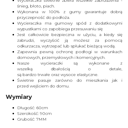
Wycieraczka świetnie zbiera wszelkie zabrudzenia -
śnieg, błoto, piach.
Wykonana w 100% z gumy gwarantuje dobrą
przyczepność do podłoża.
Wycieraczka ma gumowy spód z dodatkowymi
wypustkami co zapobiega przesuwaniu się
Jest całkowicie bezpieczna w użyciu, a kiedy się
zabrudzi, wyczyścić ją możesz za pomocą
odkurzacza, wytrzepać lub spłukać bieżącą wodą.
Zapewnia pewną ochronę podłogi w warunkach
domowych, przemysłowych i komercyjnych.
Nasze wycieraczki są wykonane z
wszelką dbałością o detale,
są bardzo trwałe oraz wysoce elastyczne.
Świetnie pasuje zarówno do mieszkania jak i
przed wejściem do domu.
Wymiary
Długość: 60cm
Szerokość: 90cm
Grubość: 7MM