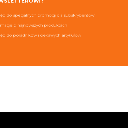
WSLETTEROWI?
ęp do specjalnych promocji dla subskrybentów
rmacje o najnowszych produktach
ęp do poradników i ciekawych artykułów