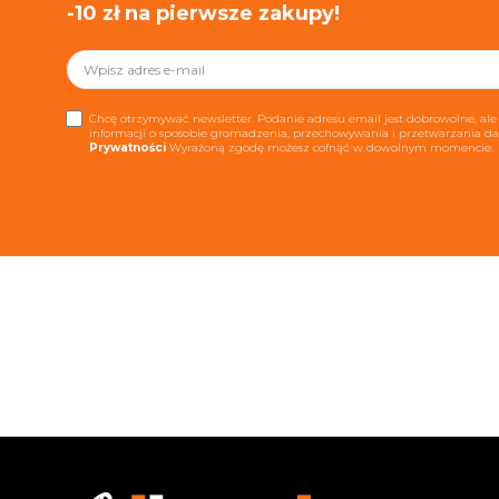
-10 zł na pierwsze zakupy!
Chcę otrzymywać newsletter. Podanie adresu email jest dobrowolne, ale 
informacji o sposobie gromadzenia, przechowywania i przetwarzania 
Prywatności
Wyrażoną zgodę możesz cofnąć w dowolnym momencie.