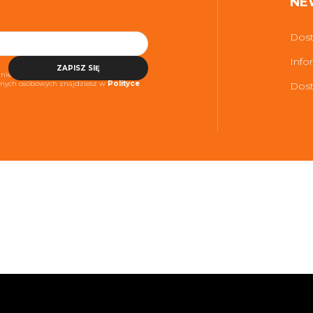
NE
Dost
Info
ZAPISZ SIĘ
niezbędne do realizacji usługi. Więcej
danych osobowych znajdziesz w
Polityce
Dost