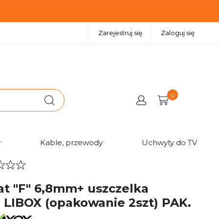
Zarejestruj się
Zaloguj się
0
X (opakowanie 2szt) PAK.
w
Kable, przewody
Uchwyty do TV
at "F" 6,8mm+ uszczelka
 LIBOX (opakowanie 2szt) PAK.