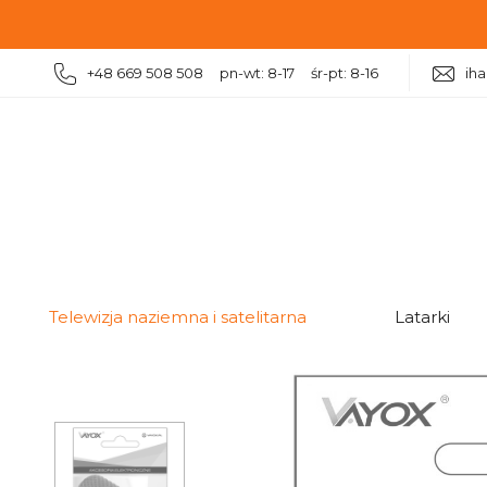
+48 669 508 508 pn-wt: 8-17 śr-pt: 8-16
ih
|
|
Telewizja naziemna i satelitarna
Akcesoria antenowe
Telewizja naziemna i satelitarna
Latarki