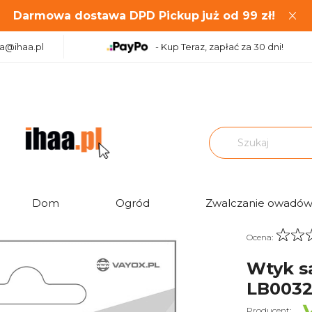
Darmowa dostawa DPD Pickup
już od
99
zł!
aa@ihaa.pl
- Kup Teraz, zapłać za 30 dni!
|
|
Wtyki antenowe
Wtyk sat "F" 6,8mm+ uszczelka LB0032 LIBO
Dom
Ogród
Zwalczanie owadó
Ocena:
Wtyk s
LB0032
Producent: