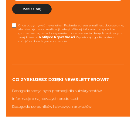
ZAPISZ SIĘ
Chcę otrzymywać newsletter. Podanie adresu email jest dobrowolne,
ale niezbędne do realizacji usługi. Więcej informacji o sposobie
gromadzenia, przechowywania i przetwarzania danych osobowych
znajdziesz w
Polityce Prywatności
Wyrażoną zgodę możesz
cofnąć w dowolnym momencie.
CO ZYSKUJESZ DZIĘKI NEWSLETTEROWI?
Dostęp do specjalnych promocji dla subskrybentów
Informacje o najnowszych produktach
Dostęp do poradników i ciekawych artykułów