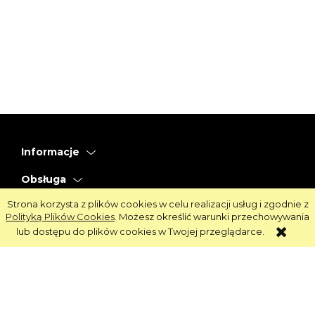
Informacje
Obsługa
Strona korzysta z plików cookies w celu realizacji usług i zgodnie z
Strefa Klienta
Polityką Plików Cookies
. Możesz określić warunki przechowywania
lub dostępu do plików cookies w Twojej przeglądarce.
Strefa Marek