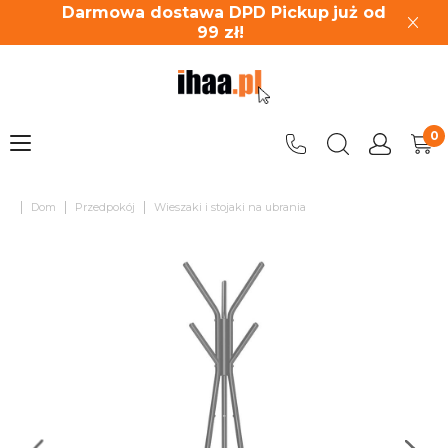
Darmowa dostawa DPD Pickup
już od
99
zł!
|
|
|
Dom
Przedpokój
Wieszaki i stojaki na ubrania