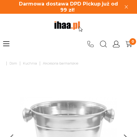
Darmowa dostawa DPD Pickup
już od
99
zł!
|
|
|
Dom
Kuchnia
Akcesoria barmańskie