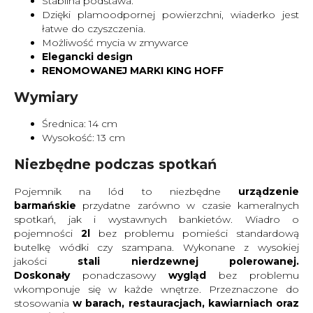
Stabilna podstawa.
Dzięki plamoodpornej powierzchni, wiaderko jest
łatwe do czyszczenia.
Możliwość mycia w zmywarce
Elegancki design
RENOMOWANEJ MARKI KING HOFF
Wymiary
Średnica: 14 cm
Wysokość: 13 cm
Niezbędne podczas spotkań
Pojemnik na lód to niezbędne
urządzenie
barmańskie
przydatne zarówno w czasie kameralnych
spotkań, jak i wystawnych bankietów. Wiadro o
pojemności
2l
bez problemu pomieści standardową
butelkę wódki czy szampana. Wykonane z wysokiej
jakości
stali nierdzewnej polerowanej.
Doskonały
ponadczasowy
wygląd
bez problemu
wkomponuje się w każde wnętrze. Przeznaczone do
stosowania
w barach, restauracjach, kawiarniach oraz