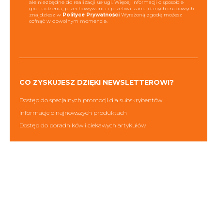
ale niezbędne do realizacji usługi. Więcej informacji o sposobie
gromadzenia, przechowywania i przetwarzania danych osobowych
znajdziesz w
Polityce Prywatności
Wyrażoną zgodę możesz
cofnąć w dowolnym momencie.
CO ZYSKUJESZ DZIĘKI NEWSLETTEROWI?
Dostęp do specjalnych promocji dla subskrybentów
Informacje o najnowszych produktach
Dostęp do poradników i ciekawych artykułów