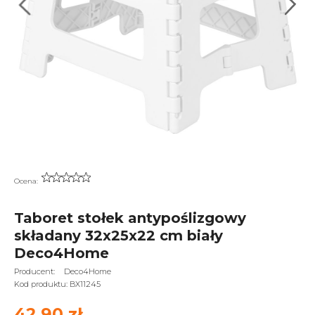
Ocena:
Taboret stołek antypoślizgowy
składany 32x25x22 cm biały
Deco4Home
Producent:
Deco4Home
Kod produktu:
BX11245
42,90 zł