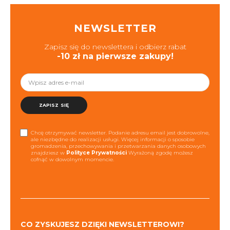
NEWSLETTER
Zapisz się do newslettera i odbierz rabat
-10 zł na pierwsze zakupy!
ZAPISZ SIĘ
Chcę otrzymywać newsletter. Podanie adresu email jest dobrowolne,
ale niezbędne do realizacji usługi. Więcej informacji o sposobie
gromadzenia, przechowywania i przetwarzania danych osobowych
znajdziesz w
Polityce Prywatności
Wyrażoną zgodę możesz
cofnąć w dowolnym momencie.
CO ZYSKUJESZ DZIĘKI NEWSLETTEROWI?