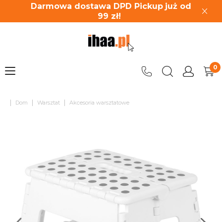
Darmowa dostawa DPD Pickup
już od
99
zł!
|
|
|
Dom
Warsztat
Akcesoria warsztatowe