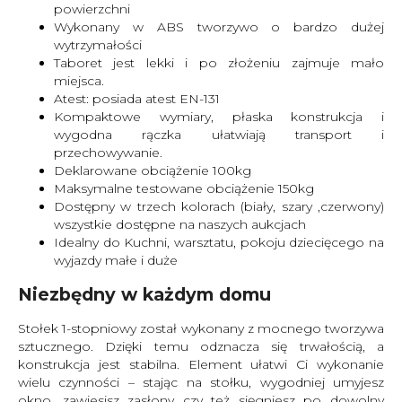
powierzchni
Wykonany w ABS tworzywo o bardzo dużej
wytrzymałości
Taboret jest lekki i po złożeniu zajmuje mało
miejsca.
Atest: posiada atest EN-131
Kompaktowe wymiary, płaska konstrukcja i
wygodna rączka ułatwiają transport i
przechowywanie.
Deklarowane obciążenie 100kg
Maksymalne testowane obciążenie 150kg
Dostępny w trzech kolorach (biały, szary ,czerwony)
wszystkie dostępne na naszych aukcjach
Idealny do Kuchni, warsztatu, pokoju dziecięcego na
wyjazdy małe i duże
Niezbędny w każdym domu
Stołek 1-stopniowy został wykonany z mocnego tworzywa
sztucznego. Dzięki temu odznacza się trwałością, a
konstrukcja jest stabilna. Element ułatwi Ci wykonanie
wielu czynności – stając na stołku, wygodniej umyjesz
okno, zawiesisz zasłony czy też sięgniesz po dowolny