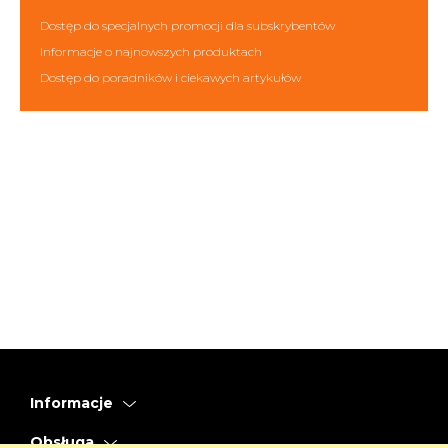
Dostęp do specjalnych promocji dla subskrybentów
Informacje o najnowszych produktach
Dostęp do poradników i ciekawych artykułów
Informacje
Obsługa