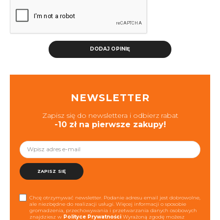
DODAJ OPINIĘ
NEWSLETTER
Zapisz się do newslettera i odbierz rabat
-10 zł na pierwsze zakupy!
ZAPISZ SIĘ
Chcę otrzymywać newsletter. Podanie adresu email jest dobrowolne,
ale niezbędne do realizacji usługi. Więcej informacji o sposobie
gromadzenia, przechowywania i przetwarzania danych osobowych
znajdziesz w
Polityce Prywatności
Wyrażoną zgodę możesz