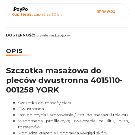
SPRAWDŹ
Kup teraz,
zapłać za 30 dni
DOSTĘPNOŚĆ:
trwale niedostępny
OPIS
Szczotka masażowa do
pleców dwustronna 4015110-
001258 YORK
Szczotka do masaży ciała
Dwustronna
1str. do mycia i szorowania / 2str. do masażu i relaksu
Wspomaga profilaktykę zwalczania cellulitu, blizn,
rozstępów
Pobudza krążenie i poprawia wygląd skóry