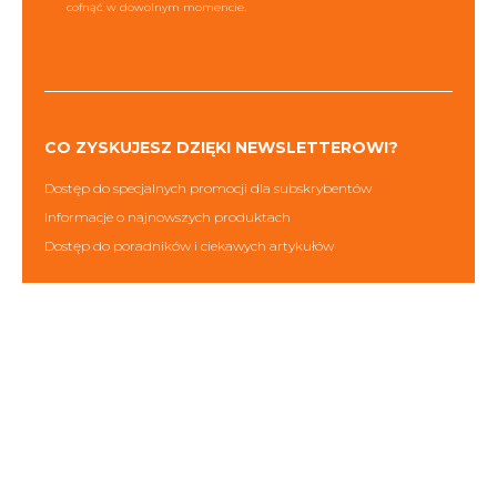
cofnąć w dowolnym momencie.
CO ZYSKUJESZ DZIĘKI NEWSLETTEROWI?
Dostęp do specjalnych promocji dla subskrybentów
Informacje o najnowszych produktach
Dostęp do poradników i ciekawych artykułów