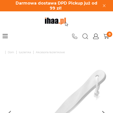
Darmowa dostawa DPD Pickup
już od
99
zł!
|
|
|
Dom
Łazienka
Akcesoria łazienkowe