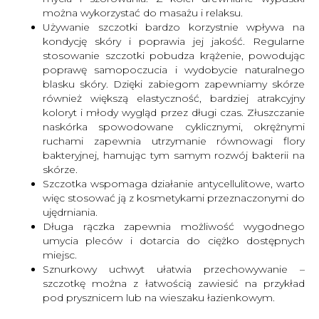
można wykorzystać do masażu i relaksu.
Używanie szczotki bardzo korzystnie wpływa na
kondycję skóry i poprawia jej jakość. Regularne
stosowanie szczotki pobudza krążenie, powodując
poprawę samopoczucia i wydobycie naturalnego
blasku skóry. Dzięki zabiegom zapewniamy skórze
również większą elastyczność, bardziej atrakcyjny
koloryt i młody wygląd przez długi czas. Złuszczanie
naskórka spowodowane cyklicznymi, okrężnymi
ruchami zapewnia utrzymanie równowagi flory
bakteryjnej, hamując tym samym rozwój bakterii na
skórze.
Szczotka wspomaga działanie antycellulitowe, warto
więc stosować ją z kosmetykami przeznaczonymi do
ujędrniania.
Długa rączka zapewnia możliwość wygodnego
umycia pleców i dotarcia do ciężko dostępnych
miejsc.
Sznurkowy uchwyt ułatwia przechowywanie –
szczotkę można z łatwością zawiesić na przykład
pod prysznicem lub na wieszaku łazienkowym.