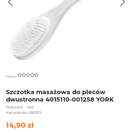
Ocena:
Szczotka masażowa do pleców
dwustronna 4015110-001258 YORK
Producent:
York
Kod produktu:
BX0929
14,90 zł