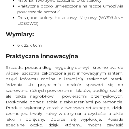
Materiał: Tworzywo sztuczne, Drut stalowy
Praktyczne oczko umieszczone na rączce umożliwia
powieszenie szczotki
Dostępne kolory: Łososiowy, Miętowy (WYSYŁANY
LOSOWO)
Wymiary:
6 x 22 x 6cm
Praktyczna innowacyjna
Szczotka posiada długi wygodny uchwyt i średnio twarde
włosie. Szczotka zakończona jest innowacyjnym rantem,
dzięki któremu można z łatwością zeskrobać resztki
jedzenia lub przypalenia Idealnie sprawdzi się do
szorowania różnych powierzchni - blatów, podłóg, szafek,
ale także nagrobków i powierzchni przemysłowych.
Doskonale poradzi sobie z zabrudzeniami po remoncie.
Produkt wykonany został z tworzywa sztucznego, dzięki
czemu jest trwały i łatwy w utrzymaniu czystości, a także
lekki i poręczny. Dobrze się wypłukuje. Posiada
specjalne oczko, dzięki któremu można zawiesić