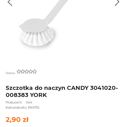
Ocena:
Szczotka do naczyn CANDY 3041020-
008383 YORK
Producent:
York
Kod produktu:
BX4705
2,90 zł