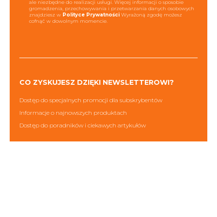
ale niezbędne do realizacji usługi. Więcej informacji o sposobie
gromadzenia, przechowywania i przetwarzania danych osobowych
znajdziesz w
Polityce Prywatności
Wyrażoną zgodę możesz
cofnąć w dowolnym momencie.
CO ZYSKUJESZ DZIĘKI NEWSLETTEROWI?
Dostęp do specjalnych promocji dla subskrybentów
Informacje o najnowszych produktach
Dostęp do poradników i ciekawych artykułów