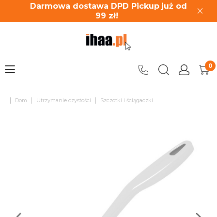
Darmowa dostawa DPD Pickup
już od
99
zł!
|
|
|
Dom
Utrzymanie czystości
Szczotki i ściągaczki