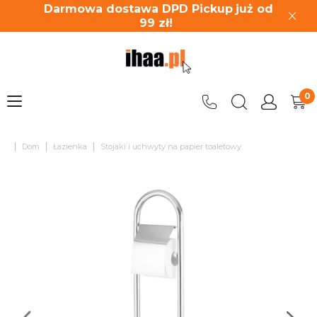
Darmowa dostawa DPD Pickup
już od
99
zł!
|
|
|
Dom
Łazienka
Stojaki i uchwyty na papier toaletowy