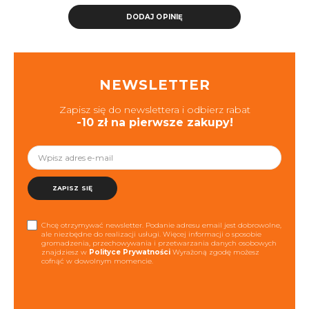
DODAJ OPINIĘ
NEWSLETTER
Zapisz się do newslettera i odbierz rabat
-10 zł na pierwsze zakupy!
ZAPISZ SIĘ
Chcę otrzymywać newsletter. Podanie adresu email jest dobrowolne,
ale niezbędne do realizacji usługi. Więcej informacji o sposobie
gromadzenia, przechowywania i przetwarzania danych osobowych
znajdziesz w
Polityce Prywatności
Wyrażoną zgodę możesz
cofnąć w dowolnym momencie.