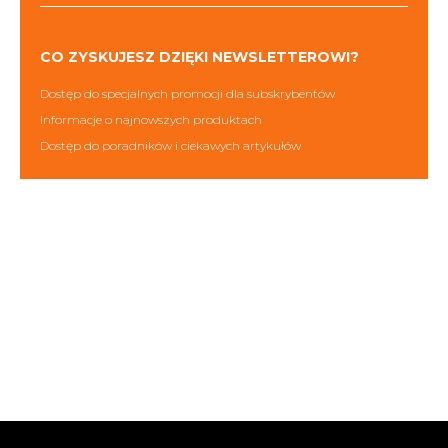
CO ZYSKUJESZ DZIĘKI NEWSLETTEROWI?
Dostęp do specjalnych promocji dla subskrybentów
Informacje o najnowszych produktach
Dostęp do poradników i ciekawych artykułów