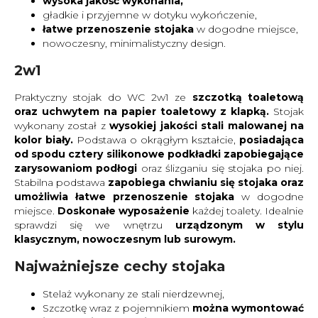
wysoka jakość wykonania,
gładkie i przyjemne w dotyku wykończenie,
łatwe przenoszenie stojaka
w dogodne miejsce,
nowoczesny, minimalistyczny design.
2w1
Praktyczny stojak do WC 2w1 ze
szczotką toaletową
oraz uchwytem na papier toaletowy z klapką.
Stojak
wykonany został z
wysokiej jakości stali malowanej na
kolor biały.
Podstawa o okrągłym kształcie,
posiadająca
od spodu cztery silikonowe podkładki zapobiegające
zarysowaniom podłogi
oraz ślizganiu się stojaka po niej.
Stabilna podstawa
zapobiega chwianiu się stojaka oraz
umożliwia łatwe przenoszenie stojaka
w dogodne
miejsce.
Doskonałe wyposażenie
każdej toalety. Idealnie
sprawdzi się we wnętrzu
urządzonym w stylu
klasycznym, nowoczesnym lub surowym.
Najważniejsze cechy stojaka
Stelaż wykonany ze stali nierdzewnej,
Szczotkę wraz z pojemnikiem
można wymontować