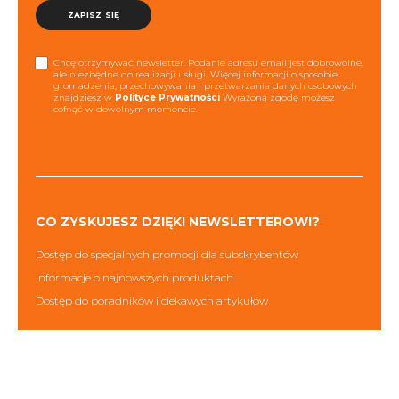
ZAPISZ SIĘ
Chcę otrzymywać newsletter. Podanie adresu email jest dobrowolne,
ale niezbędne do realizacji usługi. Więcej informacji o sposobie
gromadzenia, przechowywania i przetwarzania danych osobowych
znajdziesz w
Polityce Prywatności
Wyrażoną zgodę możesz
cofnąć w dowolnym momencie.
CO ZYSKUJESZ DZIĘKI NEWSLETTEROWI?
Dostęp do specjalnych promocji dla subskrybentów
Informacje o najnowszych produktach
Dostęp do poradników i ciekawych artykułów