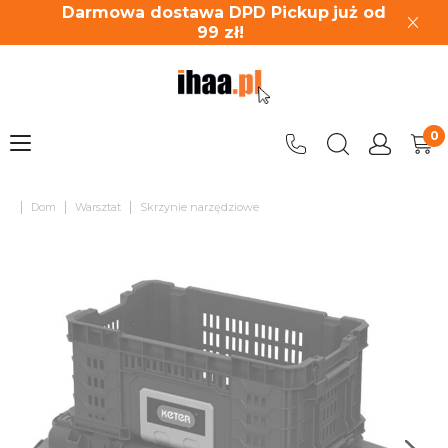
Darmowa dostawa DPD Pickup
już od
99
zł!
|
|
|
Dom
Warsztat
Skrzynie narzędziowe