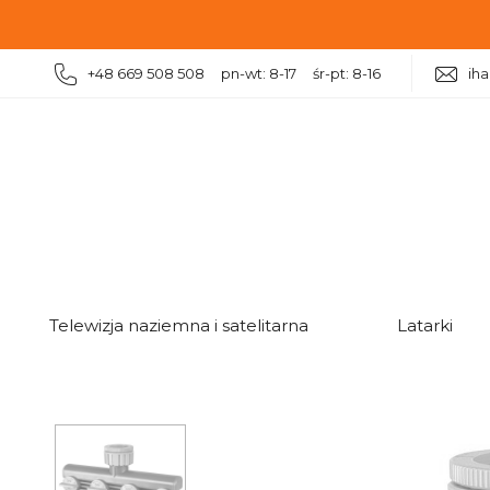
+48 669 508 508 pn-wt: 8-17 śr-pt: 8-16
ih
|
|
|
|
Ogród
Nawadnianie
Złączki i końcówki
Rozdziel
Telewizja naziemna i satelitarna
Latarki