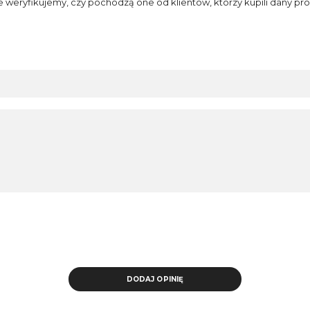
e weryfikujemy, czy pochodzą one od klientów, którzy kupili dany pro
DODAJ OPINIĘ