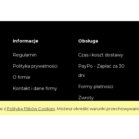
Informacje
Obsługa
Regulamin
Czas i koszt dostawy
Polityka prywatności
PayPo - Zapłać za 30
dni
O firmie
Formy płatności
Kontakt i dane firmy
Zwroty
ie z
Polityką Plików Cookies
. Możesz określić warunki przechowywani
Reklamacje
Oprogramowanie:
Shoper