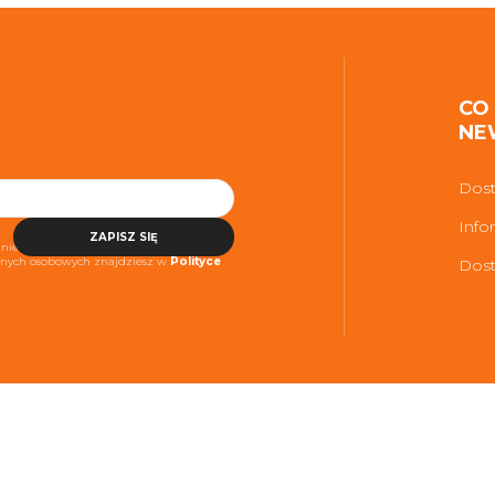
CO
NE
Dost
Info
ZAPISZ SIĘ
niezbędne do realizacji usługi. Więcej
danych osobowych znajdziesz w
Polityce
Dost