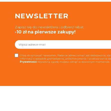
NEWSLETTER
Zapisz się do newslettera i odbierz rabat
-10 zł na pierwsze zakupy!
Chcę otrzymywać newsletter. Podanie adresu email jest dobrowolne, ale 
informacji o sposobie gromadzenia, przechowywania i przetwarzania 
Prywatności
Wyrażoną zgodę możesz cofnąć w dowolnym momencie.