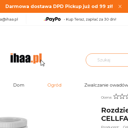
Darmowa dostawa DPD Pickup
już od
99
zł!
aa@ihaa.pl
- Kup Teraz, zapłać za 30 dni!
acz poczwórny IDEAL 52-240 CELLFAST
Dom
Ogród
Zwalczanie owadó
Ocena:
Rozdzi
CELLF
Producent:
Cel