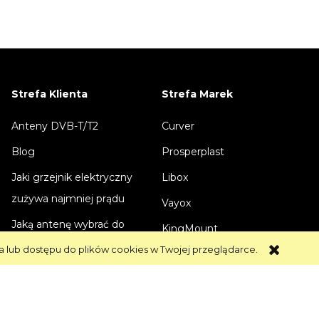
Strefa Klienta
Strefa Marek
Anteny DVB-T/T2
Curver
Blog
Prosperplast
Jaki grzejnik elektryczny
Libox
zużywa najmniej prądu
Vayox
Jaką antenę wybrać do
KingMount
telewizji naziemnej
a lub dostępu do plików cookies w Twojej przeglądarce.
Telmor
Jaki kabel wybrać do
szybkiego ładowania