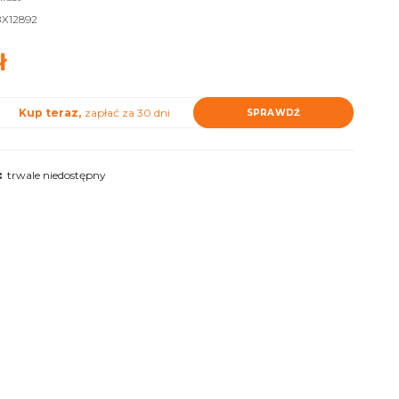
X12892
ł
Kup teraz,
zapłać za 30 dni
SPRAWDŹ
:
trwale niedostępny