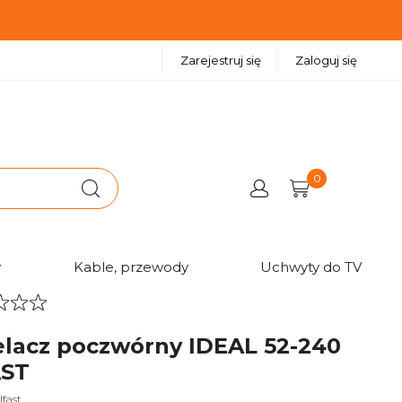
Zarejestruj się
Zaloguj się
0
w
Kable, przewody
Uchwyty do TV
elacz poczwórny IDEAL 52-240
AST
lfast