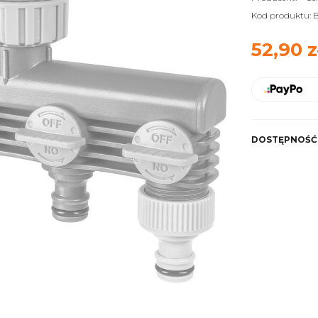
Kod produktu:
B
52,90 z
DOSTĘPNOŚĆ